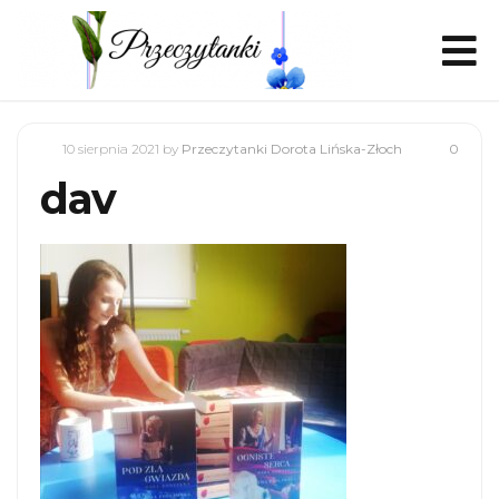
10 sierpnia 2021
by
Przeczytanki Dorota Lińska-Złoch
0
dav