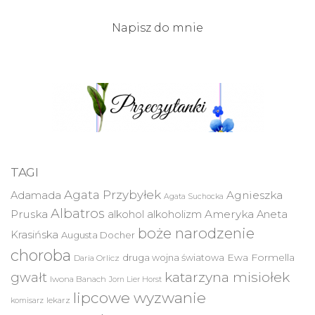
Napisz do mnie
TAGI
Agata Przybyłek
Agnieszka
Adamada
Agata Suchocka
Albatros
Pruska
Ameryka
alkohol
alkoholizm
Aneta
boże narodzenie
Krasińska
Augusta Docher
choroba
druga wojna światowa
Ewa Formella
Daria Orlicz
katarzyna misiołek
gwałt
Iwona Banach
Jorn Lier Horst
lipcowe wyzwanie
lekarz
komisarz