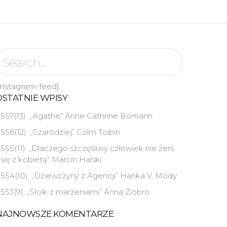
instagram-feed]
OSTATNIE WPISY
557(13). „Agathe” Anne Cathrine Bomann
556(12). „Czarodziej” Colm Toibin
555(11). „Dlaczego szczęśliwy człowiek nie żeni
się z kobietą” Marcin Halski
554(10). „Dziewczyny z Agencji” Hanka V. Mody
553(9). „Słoik z marzeniami” Anna Ziobro
NAJNOWSZE KOMENTARZE