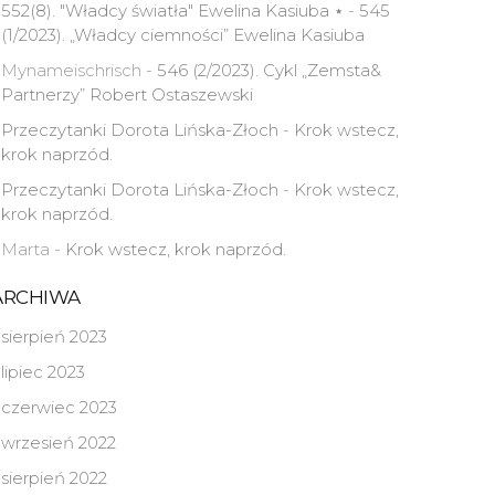
552(8). "Władcy światła" Ewelina Kasiuba ⋆
-
545
(1/2023). „Władcy ciemności” Ewelina Kasiuba
Mynameischrisch
-
546 (2/2023). Cykl „Zemsta&
Partnerzy” Robert Ostaszewski
Przeczytanki Dorota Lińska-Złoch
-
Krok wstecz,
krok naprzód.
Przeczytanki Dorota Lińska-Złoch
-
Krok wstecz,
krok naprzód.
Marta
-
Krok wstecz, krok naprzód.
ARCHIWA
sierpień 2023
lipiec 2023
czerwiec 2023
wrzesień 2022
sierpień 2022