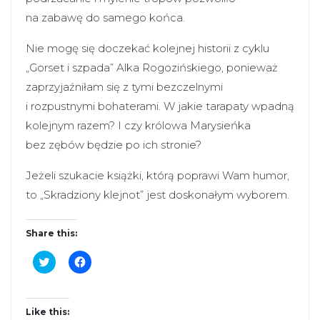
na zabawę do samego końca.
Nie mogę się doczekać kolejnej historii z cyklu
„Gorset i szpada” Alka Rogozińskiego, ponieważ
zaprzyjaźniłam się z tymi bezczelnymi
i rozpustnymi bohaterami. W jakie tarapaty wpadną
kolejnym razem? I czy królowa Marysieńka
bez zębów będzie po ich stronie?
Jeżeli szukacie książki, którą poprawi Wam humor,
to „Skradziony klejnot” jest doskonałym wyborem.
Share this:
C
C
l
l
i
i
c
c
k
k
t
t
Like this:
o
o