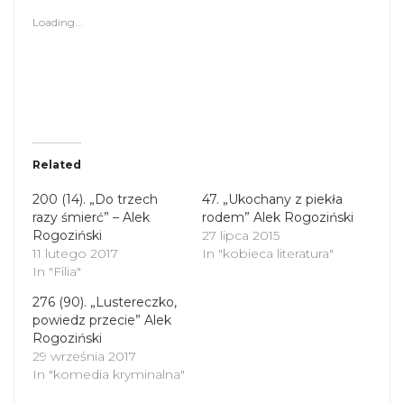
s
s
Loading...
h
h
a
a
r
r
e
e
o
o
n
n
T
F
w
a
i
c
t
e
t
b
Related
e
o
r
o
(
k
200 (14). „Do trzech
47. „Ukochany z piekła
O
(
razy śmierć” – Alek
p
O
rodem” Alek Rogoziński
e
p
Rogoziński
27 lipca 2015
n
e
s
n
11 lutego 2017
In "kobieca literatura"
i
s
In "Filia"
n
i
n
n
276 (90). „Lustereczko,
e
n
powiedz przecie” Alek
w
e
w
w
Rogoziński
i
w
29 września 2017
n
i
d
n
In "komedia kryminalna"
o
d
w
o