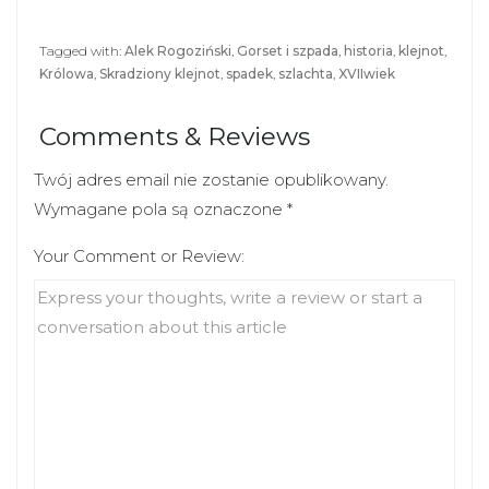
)
w
)
Tagged with:
Alek Rogoziński
,
Gorset i szpada
,
historia
,
klejnot
,
Królowa
,
Skradziony klejnot
,
spadek
,
szlachta
,
XVIIwiek
Comments & Reviews
Twój adres email nie zostanie opublikowany.
Wymagane pola są oznaczone
*
Your Comment or Review: