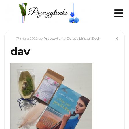
17 maja 2022
by
Przeczytanki Dorota Lińska-Złoch
0
dav