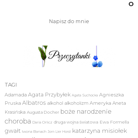
O
Napisz do mnie
TAGI
Agata Przybyłek
Agnieszka
Adamada
Agata Suchocka
Albatros
Pruska
Ameryka
alkohol
alkoholizm
Aneta
boże narodzenie
Krasińska
Augusta Docher
choroba
druga wojna światowa
Ewa Formella
Daria Orlicz
katarzyna misiołek
gwałt
Iwona Banach
Jorn Lier Horst