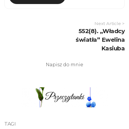
Article
Next Article >
Navigation
552(8). „Władcy
światła” Ewelina
Kasiuba
Napisz do mnie
TAGI