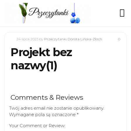
24 lipca 2023
by
Przeczytanki Dorota Lińska-Złoch
0
Projekt bez
nazwy(1)
Comments & Reviews
Twój adres email nie zostanie opublikowany.
Wymagane pola są oznaczone
*
Your Comment or Review: