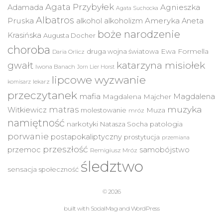
Agata Przybyłek
Agnieszka
Adamada
Agata Suchocka
Albatros
Pruska
Ameryka
alkohol
alkoholizm
Aneta
boże narodzenie
Krasińska
Augusta Docher
choroba
druga wojna światowa
Ewa Formella
Daria Orlicz
katarzyna misiołek
gwałt
Iwona Banach
Jorn Lier Horst
lipcowe wyzwanie
lekarz
komisarz
przeczytanek
mafia
Magdalena
Magdalena Majcher
muzyka
matras
Witkiewicz
molestowanie
Muza
mróz
namiętność
narkotyki
Natasza Socha
patologia
porwanie
postapokaliptyczny
prostytucja
przemiana
przeszłość
przemoc
samobójstwo
Remigiusz Mróz
śledztwo
sensacja
społeczność
© 2026
built with
SocialMag
and
WordPress