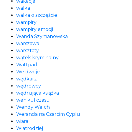
wakacje
walka
walka o szczęście
wampiry
wampiry emocji
Wanda Szymanowska
warszawa
warsztaty
wątek kryminalny
Wattpad
We dwoje
wędkarz
wędrowcy
wędrująca książka
wehikuł czasu
Wendy Welch
Weranda na Czarcim Cyplu
wiara
Wiatrodziej