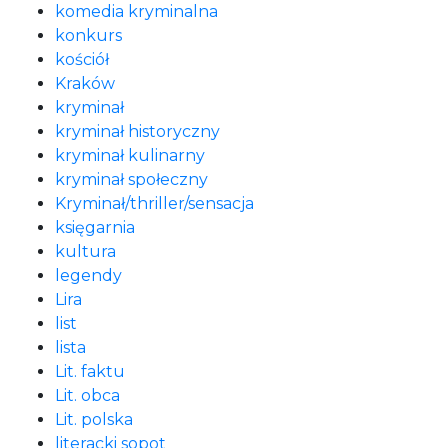
komedia kryminalna
konkurs
kościół
Kraków
kryminał
kryminał historyczny
kryminał kulinarny
kryminał społeczny
Kryminał/thriller/sensacja
księgarnia
kultura
legendy
Lira
list
lista
Lit. faktu
Lit. obca
Lit. polska
literacki sopot