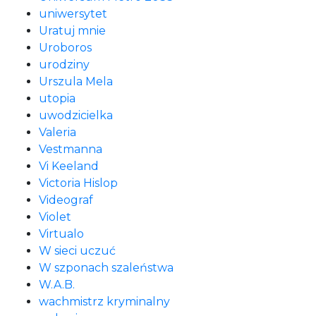
uniwersytet
Uratuj mnie
Uroboros
urodziny
Urszula Mela
utopia
uwodzicielka
Valeria
Vestmanna
Vi Keeland
Victoria Hislop
Videograf
Violet
Virtualo
W sieci uczuć
W szponach szaleństwa
W.A.B.
wachmistrz kryminalny