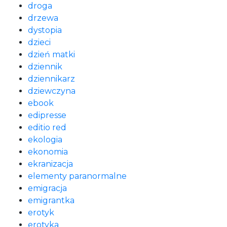
droga
drzewa
dystopia
dzieci
dzień matki
dziennik
dziennikarz
dziewczyna
ebook
edipresse
editio red
ekologia
ekonomia
ekranizacja
elementy paranormalne
emigracja
emigrantka
erotyk
erotyka