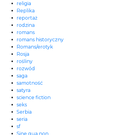
religia
Replika
reportaż
rodzina
romans
romans historyczny
Romans/erotyk
Rosja
rośliny
rozwód
saga
samotność
satyra
science fiction
seks
Serbia
seria
sf
Sine qua non