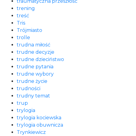
traumatyczna przeszłość
trening
treść
Tris
Trójmiasto
trolle
trudna miłość
trudne decyzje
trudne dzieciństwo
trudne pytania
trudne wybory
trudne życie
trudności
trudny temat
trup
trylogia
trylogia kociewska
trylogia obuwnicza
Trynkiewicz