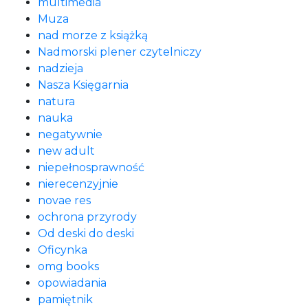
multimedia
Muza
nad morze z książką
Nadmorski plener czytelniczy
nadzieja
Nasza Księgarnia
natura
nauka
negatywnie
new adult
niepełnosprawność
nierecenzyjnie
novae res
ochrona przyrody
Od deski do deski
Oficynka
omg books
opowiadania
pamiętnik