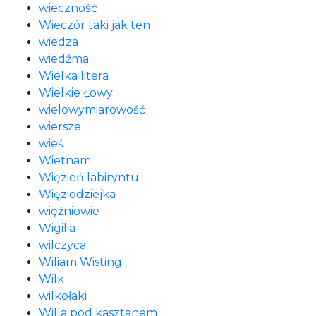
wieczność
Wieczór taki jak ten
wiedza
wiedźma
Wielka litera
Wielkie Łowy
wielowymiarowość
wiersze
wieś
Wietnam
Więzień labiryntu
Więziodziejka
więźniowie
Wigilia
wilczyca
Wiliam Wisting
Wilk
wilkołaki
Willa pod kasztanem