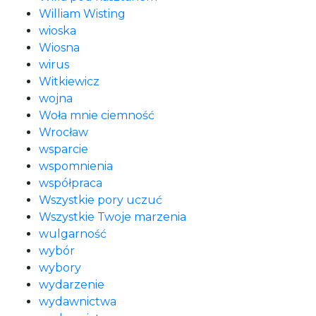
William Wisting
wioska
Wiosna
wirus
Witkiewicz
wojna
Woła mnie ciemność
Wrocław
wsparcie
wspomnienia
współpraca
Wszystkie pory uczuć
Wszystkie Twoje marzenia
wulgarność
wybór
wybory
wydarzenie
wydawnictwa