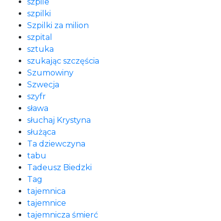
szpile
szpilki
Szpilki za milion
szpital
sztuka
szukając szczęścia
Szumowiny
Szwecja
szyfr
sława
słuchaj Krystyna
służąca
Ta dziewczyna
tabu
Tadeusz Biedzki
Tag
tajemnica
tajemnice
tajemnicza śmierć