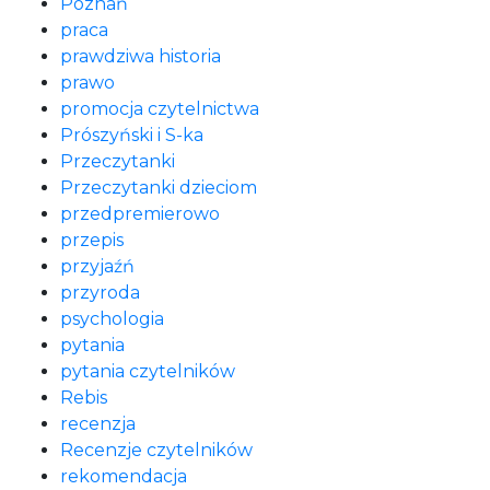
Poznań
praca
prawdziwa historia
prawo
promocja czytelnictwa
Prószyński i S-ka
Przeczytanki
Przeczytanki dzieciom
przedpremierowo
przepis
przyjaźń
przyroda
psychologia
pytania
pytania czytelników
Rebis
recenzja
Recenzje czytelników
rekomendacja