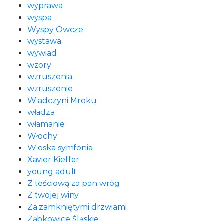
wyprawa
wyspa
Wyspy Owcze
wystawa
wywiad
wzory
wzruszenia
wzruszenie
Władczyni Mroku
władza
włamanie
Włochy
Włoska symfonia
Xavier Kieffer
young adult
Z teściową za pan wróg
Z twojej winy
Za zamkniętymi drzwiami
Ząbkowice Śląskie