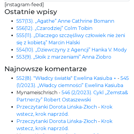
[instagram-feed]
Ostatnie wpisy
557(13). „Agathe” Anne Cathrine Bomann
556(12). „Czarodziej” Colm Toibin
555(11). „Dlaczego szczęśliwy człowiek nie żeni
się z kobietą” Marcin Halski
554(10). „Dziewczyny z Agencji” Hanka V. Mody
553(9). „Słoik z marzeniami” Anna Ziobro
Najnowsze komentarze
552(8). "Władcy światła" Ewelina Kasiuba ⋆
-
545
(1/2023). „Władcy ciemności” Ewelina Kasiuba
Mynameischrisch
-
546 (2/2023). Cykl „Zemsta&
Partnerzy” Robert Ostaszewski
Przeczytanki Dorota Lińska-Złoch
-
Krok
wstecz, krok naprzód.
Przeczytanki Dorota Lińska-Złoch
-
Krok
wstecz, krok naprzód.