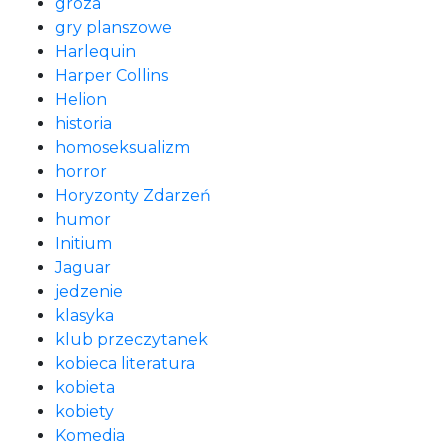
groza
gry planszowe
Harlequin
Harper Collins
Helion
historia
homoseksualizm
horror
Horyzonty Zdarzeń
humor
Initium
Jaguar
jedzenie
klasyka
klub przeczytanek
kobieca literatura
kobieta
kobiety
Komedia