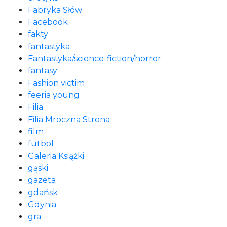
Fabryka Słów
Facebook
fakty
fantastyka
Fantastyka/science-fiction/horror
fantasy
Fashion victim
feeria young
Filia
Filia Mroczna Strona
film
futbol
Galeria Książki
gąski
gazeta
gdańsk
Gdynia
gra