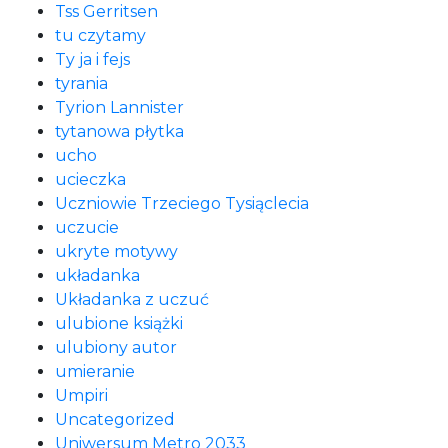
Tss Gerritsen
tu czytamy
Ty ja i fejs
tyrania
Tyrion Lannister
tytanowa płytka
ucho
ucieczka
Uczniowie Trzeciego Tysiąclecia
uczucie
ukryte motywy
układanka
Układanka z uczuć
ulubione książki
ulubiony autor
umieranie
Umpiri
Uncategorized
Uniwersum Metro 2033