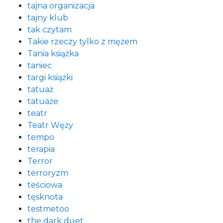
tajna organizacja
tajny klub
tak czytam
Takie rzeczy tylko z mężem
Tania książka
taniec
targi książki
tatuaż
tatuaże
teatr
Teatr Węży
tempo
terapia
Terror
terroryzm
teściowa
tęsknota
testmetoo
the dark duet