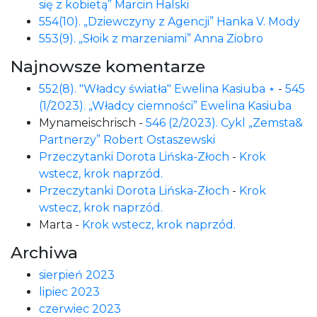
się z kobietą” Marcin Halski
554(10). „Dziewczyny z Agencji” Hanka V. Mody
553(9). „Słoik z marzeniami” Anna Ziobro
Najnowsze komentarze
552(8). "Władcy światła" Ewelina Kasiuba ⋆
-
545
(1/2023). „Władcy ciemności” Ewelina Kasiuba
Mynameischrisch
-
546 (2/2023). Cykl „Zemsta&
Partnerzy” Robert Ostaszewski
Przeczytanki Dorota Lińska-Złoch
-
Krok
wstecz, krok naprzód.
Przeczytanki Dorota Lińska-Złoch
-
Krok
wstecz, krok naprzód.
Marta
-
Krok wstecz, krok naprzód.
Archiwa
sierpień 2023
lipiec 2023
czerwiec 2023