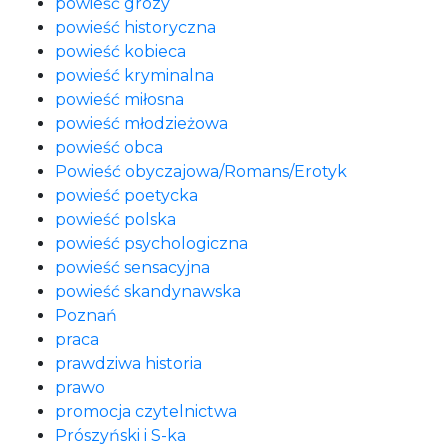
powieść grozy
powieść historyczna
powieść kobieca
powieść kryminalna
powieść miłosna
powieść młodzieżowa
powieść obca
Powieść obyczajowa/Romans/Erotyk
powieść poetycka
powieść polska
powieść psychologiczna
powieść sensacyjna
powieść skandynawska
Poznań
praca
prawdziwa historia
prawo
promocja czytelnictwa
Prószyński i S-ka