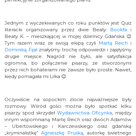
Jednym z wyczekiwanych co roku punktów jest Quiz
literacki organizowany przez dwie Beaty:
Bookfa
i
Beaty K. – mieszkającej w mojej dzielnicy Gdańska 😉
Tym razem wraz ze swoją ekipą czyli
Martą Reich
i
Dominiką Fijał
znałyśmy trochę odpowiedzi i zajęłyśmy
drugie miejsce. Nagród nie było, ale satysfakcja
ogromna, bo połączenie pisarzy, ze stworzonymi
przez nich bohaterami nie zawsze było proste. Nawet,
kiedy pomagała mi Lilka 😉
Oczywiście na sopockim zlocie najważniejsze były
rozmowy. Wśród gości można było spotkać kilku
pisarzy spod skrzydeł
Wydawnictwa Oficynka
, między
innym wspomnianą Martę Reich oraz dwóch Adamów
– Ubertowskiego i Karczewskiego oraz gdańską
„kryminalistkę”
Agnieszkę Pruską
, autorkę świetnego