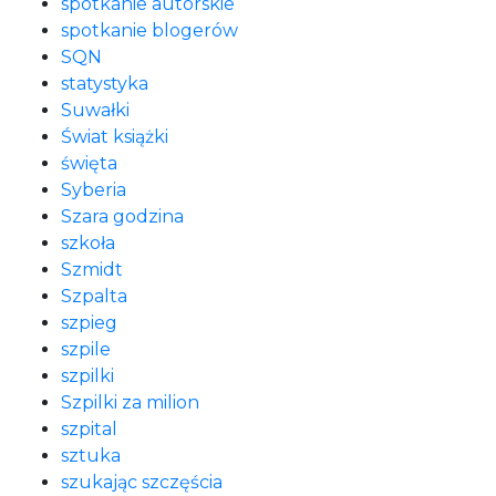
spotkanie autorskie
spotkanie blogerów
SQN
statystyka
Suwałki
Świat książki
święta
Syberia
Szara godzina
szkoła
Szmidt
Szpalta
szpieg
szpile
szpilki
Szpilki za milion
szpital
sztuka
szukając szczęścia