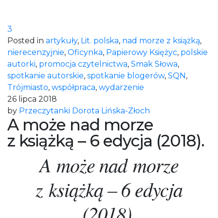
3
Posted in
artykuły
,
Lit. polska
,
nad morze z książką
,
nierecenzyjnie
,
Oficynka
,
Papierowy Księżyc
,
polskie
autorki
,
promocja czytelnictwa
,
Smak Słowa
,
spotkanie autorskie
,
spotkanie blogerów
,
SQN
,
Trójmiasto
,
współpraca
,
wydarzenie
26 lipca 2018
by
Przeczytanki Dorota Lińska-Złoch
A może nad morze
z książką – 6 edycja (2018).
A może nad morze
z książką – 6 edycja
(2018).