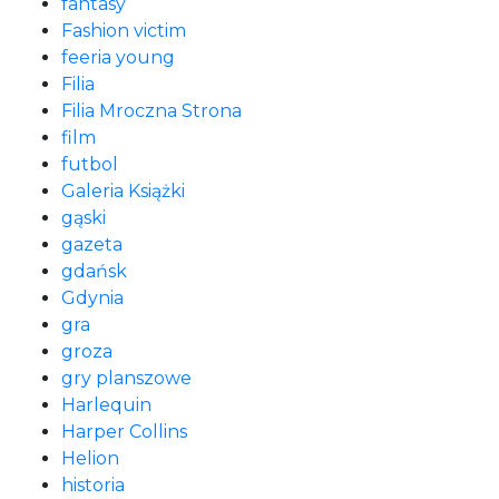
fantasy
Fashion victim
feeria young
Filia
Filia Mroczna Strona
film
futbol
Galeria Książki
gąski
gazeta
gdańsk
Gdynia
gra
groza
gry planszowe
Harlequin
Harper Collins
Helion
historia