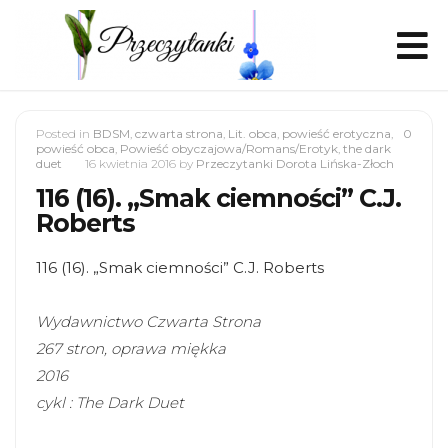
Posted in
BDSM
,
czwarta strona
,
Lit. obca
,
powieść erotyczna
,
0
powieść obca
,
Powieść obyczajowa/Romans/Erotyk
,
the dark
duet
16 kwietnia 2016
by
Przeczytanki Dorota Lińska-Złoch
116 (16). „Smak ciemności” C.J.
Roberts
116 (16). „Smak ciemności” C.J. Roberts
Wydawnictwo Czwarta Strona
267 stron, oprawa miękka
2016
cykl : The Dark Duet