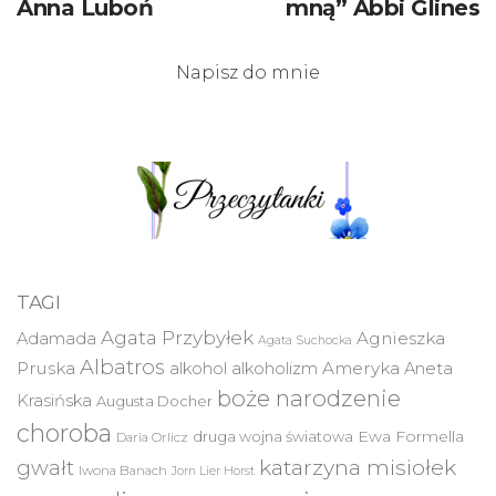
Anna Luboń
mną” Abbi Glines
Napisz do mnie
TAGI
Agata Przybyłek
Agnieszka
Adamada
Agata Suchocka
Albatros
Pruska
Ameryka
alkohol
alkoholizm
Aneta
boże narodzenie
Krasińska
Augusta Docher
choroba
druga wojna światowa
Ewa Formella
Daria Orlicz
katarzyna misiołek
gwałt
Iwona Banach
Jorn Lier Horst