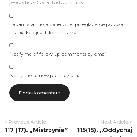
Zapamiętaj moje dane w tej przeglądarce podczas
pisania kolejnych komentarzy.
Notify me of follow-up comments by email.
Notify me of new posts by email.
Article
< Previous Article
Next Article >
Navigation
117 (17). „Mistrzynie”
115(15). „Oddychaj