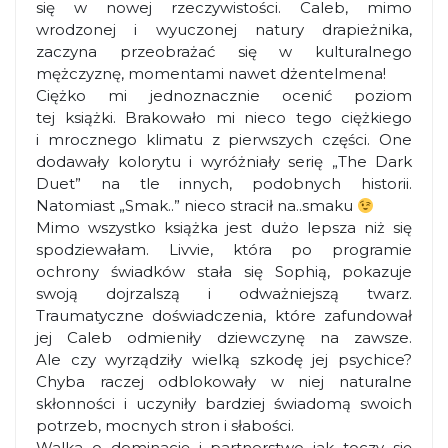
się w nowej rzeczywistości. Caleb, mimo
wrodzonej i wyuczonej natury drapieżnika,
zaczyna przeobrażać się w kulturalnego
mężczyznę, momentami nawet dżentelmena!
Ciężko mi jednoznacznie ocenić poziom
tej książki. Brakowało mi nieco tego ciężkiego
i mrocznego klimatu z pierwszych części. One
dodawały kolorytu i wyróżniały serię „The Dark
Duet” na tle innych, podobnych historii.
Natomiast „Smak..” nieco stracił na..smaku
Mimo wszystko książka jest dużo lepsza niż się
spodziewałam. Livvie, która po programie
ochrony świadków stała się Sophią, pokazuje
swoją dojrzalszą i odważniejszą twarz.
Traumatyczne doświadczenia, które zafundował
jej Caleb odmieniły dziewczynę na zawsze.
Ale czy wyrządziły wielką szkodę jej psychice?
Chyba raczej odblokowały w niej naturalne
skłonności i uczyniły bardziej świadomą swoich
potrzeb, mocnych stron i słabości.
Walka o dominację i partnerstwo jak toczy się