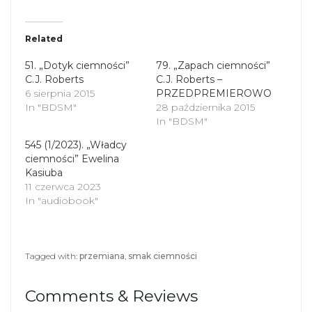
w
a
i
c
t
e
t
b
Related
e
o
r
o
(
k
51. „Dotyk ciemności”
79. „Zapach ciemności”
O
(
C.J. Roberts
p
O
C.J. Roberts –
e
p
6 sierpnia 2015
PRZEDPREMIEROWO
n
e
s
n
In "BDSM"
28 października 2015
i
s
In "BDSM"
n
i
n
n
545 (1/2023). „Władcy
e
n
ciemności” Ewelina
w
e
w
w
Kasiuba
i
w
11 czerwca 2023
n
i
d
n
In "audiobook"
o
d
w
o
)
w
)
Tagged with:
przemiana
,
smak ciemności
Comments & Reviews