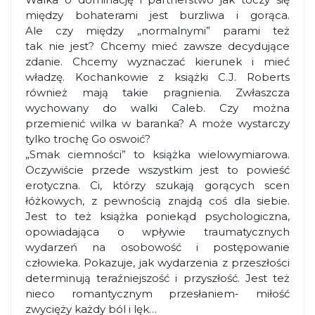
między bohaterami jest burzliwa i gorąca.
Ale czy między „normalnymi” parami też
tak nie jest? Chcemy mieć zawsze decydujące
zdanie. Chcemy wyznaczać kierunek i mieć
władzę. Kochankowie z książki C.J. Roberts
również mają takie pragnienia. Zwłaszcza
wychowany do walki Caleb. Czy można
przemienić wilka w baranka? A może wystarczy
tylko trochę Go oswoić?
„Smak ciemności” to książka wielowymiarowa.
Oczywiście przede wszystkim jest to powieść
erotyczna. Ci, którzy szukają gorących scen
łóżkowych, z pewnością znajdą coś dla siebie.
Jest to też książka poniekąd psychologiczna,
opowiadająca o wpływie traumatycznych
wydarzeń na osobowość i postępowanie
człowieka. Pokazuje, jak wydarzenia z przeszłości
determinują teraźniejszość i przyszłość. Jest też
nieco romantycznym przesłaniem- miłość
zwycięży każdy ból i lęk…