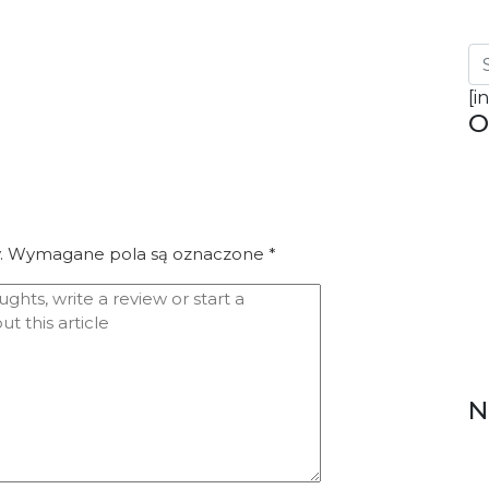
[i
O
.
Wymagane pola są oznaczone
*
N