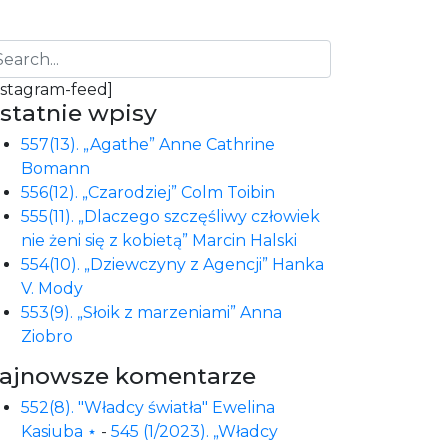
nstagram-feed]
statnie wpisy
557(13). „Agathe” Anne Cathrine
Bomann
556(12). „Czarodziej” Colm Toibin
555(11). „Dlaczego szczęśliwy człowiek
nie żeni się z kobietą” Marcin Halski
554(10). „Dziewczyny z Agencji” Hanka
V. Mody
553(9). „Słoik z marzeniami” Anna
Ziobro
ajnowsze komentarze
552(8). "Władcy światła" Ewelina
Kasiuba ⋆
-
545 (1/2023). „Władcy