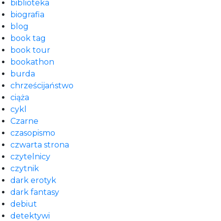
biblioteka
biografia
blog
book tag
book tour
bookathon
burda
chrześcijaństwo
ciąża
cykl
Czarne
czasopismo
czwarta strona
czytelnicy
czytnik
dark erotyk
dark fantasy
debiut
detektywi