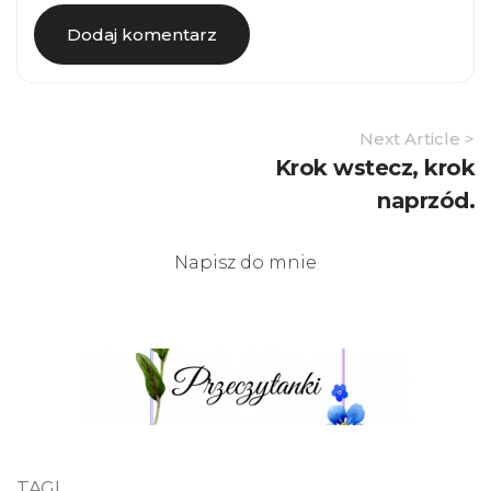
Article
Next Article >
Navigation
Krok wstecz, krok
naprzód.
Napisz do mnie
TAGI