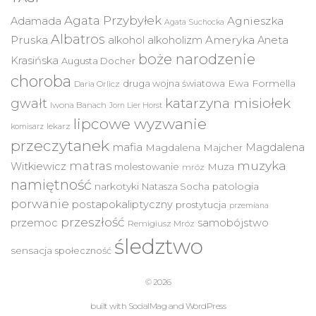
Agata Przybyłek
Agnieszka
Adamada
Agata Suchocka
Albatros
Pruska
Ameryka
alkohol
alkoholizm
Aneta
boże narodzenie
Krasińska
Augusta Docher
choroba
druga wojna światowa
Ewa Formella
Daria Orlicz
katarzyna misiołek
gwałt
Iwona Banach
Jorn Lier Horst
lipcowe wyzwanie
lekarz
komisarz
przeczytanek
mafia
Magdalena
Magdalena Majcher
muzyka
matras
Witkiewicz
molestowanie
Muza
mróz
namiętność
narkotyki
Natasza Socha
patologia
porwanie
postapokaliptyczny
prostytucja
przemiana
przeszłość
przemoc
samobójstwo
Remigiusz Mróz
śledztwo
sensacja
społeczność
© 2026
built with
SocialMag
and
WordPress