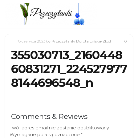
18 czerwca 2023
by
Przeczytanki Dorota Lińska-Złoch
0
355030713_2160448
60831271_224527977
8144696548_n
Comments & Reviews
Twój adres email nie zostanie opublikowany.
Wymagane pola są oznaczone
*