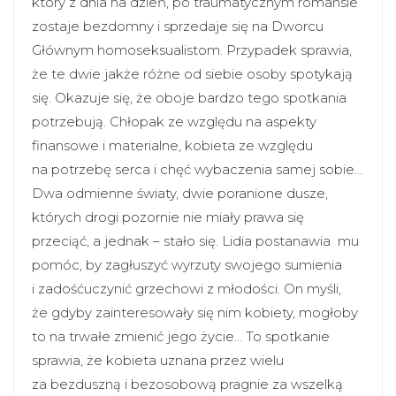
który z dnia na dzień, po traumatycznym romansie
zostaje bezdomny i sprzedaje się na Dworcu
Głównym homoseksualistom. Przypadek sprawia,
że te dwie jakże różne od siebie osoby spotykają
się. Okazuje się, że oboje bardzo tego spotkania
potrzebują. Chłopak ze względu na aspekty
finansowe i materialne, kobieta ze względu
na potrzebę serca i chęć wybaczenia samej sobie…
Dwa odmienne światy, dwie poranione dusze,
których drogi pozornie nie miały prawa się
przeciąć, a jednak – stało się. Lidia postanawia mu
pomóc, by zagłuszyć wyrzuty swojego sumienia
i zadośćuczynić grzechowi z młodości. On myśli,
że gdyby zainteresowały się nim kobiety, mogłoby
to na trwałe zmienić jego życie… To spotkanie
sprawia, że kobieta uznana przez wielu
za bezduszną i bezosobową pragnie za wszelką