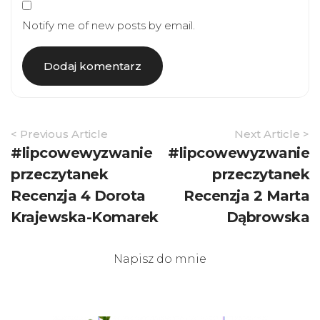
Notify me of new posts by email.
Article
< Previous Article
Next Article >
Navigation
#lipcowewyzwanie
#lipcowewyzwanie
przeczytanek
przeczytanek
Recenzja 4 Dorota
Recenzja 2 Marta
Krajewska-Komarek
Dąbrowska
Napisz do mnie