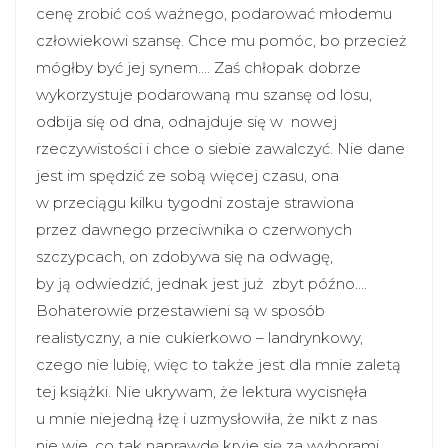
cenę zrobić coś ważnego, podarować młodemu
człowiekowi szansę. Chce mu pomóc, bo przecież
mógłby być jej synem…. Zaś chłopak dobrze
wykorzystuje podarowaną mu szansę od losu,
odbija się od dna, odnajduje się w nowej
rzeczywistości i chce o siebie zawalczyć. Nie dane
jest im spędzić ze sobą więcej czasu, ona
w przeciągu kilku tygodni zostaje strawiona
przez dawnego przeciwnika o czerwonych
szczypcach, on zdobywa się na odwagę,
by ją odwiedzić, jednak jest już zbyt późno….
Bohaterowie przestawieni są w sposób
realistyczny, a nie cukierkowo – landrynkowy,
czego nie lubię, więc to także jest dla mnie zaletą
tej książki. Nie ukrywam, że lektura wycisnęła
u mnie niejedną łzę i uzmysłowiła, że nikt z nas
nie wie, co tak naprawdę kryje się za wyborami