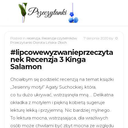
Posted in
recenzja
,
Recenzje czytelników
7 sierpnia 2020
by
0
Przeczytanki Dorota Lińska-Złoch
#lipcowewyzwanieprzeczyta
nek Recenzja 3 Kinga
Salamon
Chciałbym się podzielić recenzją na temat książki
„Jesienny motyl” Agaty Suchockiej, która,
co tu dużo ukrywać, wstrząsnęła mną…. Delikatna
okładka z motylem i piękną kobietą sugeruje
lekturę lekką i przyjemną. Nic bardziej mylnego.
To lektura mocna, wstrząsająca, dla wrażliwych
osób może chwilami być zbyt mocna ze względu