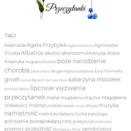
TAGI
Agata Przybyłek
Agnieszka
Adamada
Agata Suchocka
Albatros
Pruska
Ameryka
alkohol
alkoholizm
Aneta
boże narodzenie
Krasińska
Augusta Docher
choroba
druga wojna światowa
Ewa Formella
Daria Orlicz
katarzyna misiołek
gwałt
Iwona Banach
Jorn Lier Horst
lipcowe wyzwanie
lekarz
komisarz
przeczytanek
mafia
Magdalena
Magdalena Majcher
muzyka
matras
Witkiewicz
molestowanie
Muza
mróz
namiętność
narkotyki
Natasza Socha
patologia
porwanie
postapokaliptyczny
prostytucja
przemiana
przeszłość
przemoc
samobójstwo
Remigiusz Mróz