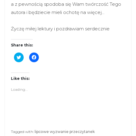
a z pewnością spodoba się Wam twórczość Tego
autora i będziecie mieli ochotę na więcej…
Życzę miłej lektury i pozdrawiam serdecznie
Share this:
C
C
l
l
i
i
c
c
k
k
t
t
Like this:
o
o
s
s
Loading...
h
h
a
a
r
r
e
e
o
o
n
n
T
F
w
a
i
c
t
e
Tagged with:
lipcowe wyzwanie przeczytanek
t
b