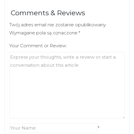
e
o
r
o
(
k
Comments & Reviews
O
(
p
O
e
p
Twój adres email nie zostanie opublikowany.
n
e
s
n
Wymagane pola są oznaczone
*
i
s
n
i
n
Your Comment or Review:
n
e
n
w
e
w
w
i
w
n
i
d
n
o
d
w
o
)
w
)
*