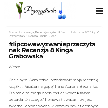
Posted in
recenzja
,
Recenzje czytelników
7 sierpnia 2020
by
0
Przeczytanki Dorota Lińska-Złoch
#lipcowewyzwanieprzeczyta
nek Recenzja 8 Kinga
Grabowska
Witam,
Chciałbym Wam dzisiaj przedstawić moją recenzję
książki: „Pasażer na gapę” Pana Adriana Bednarka.
Dla mnie to mega dobry thriller, wręcz książka
petarda. Dlaczego? Ponieważ uważam, że jest
świetna i dopracowana w każdym nawet drobnym