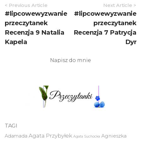
Article
< Previous Article
Next Article >
Navigation
#lipcowewyzwanie
#lipcowewyzwanie
przeczytanek
przeczytanek
Recenzja 9 Natalia
Recenzja 7 Patrycja
Kapela
Dyr
Napisz do mnie
TAGI
Agata Przybyłek
Agnieszka
Adamada
Agata Suchocka