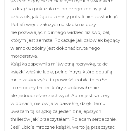
świecie nigdy nie chciałabym być ich świadkiem.
Ta książka pokazała mi do czego zdolny jest
człowiek, jak żądza zemsty potrafi nim zawładnąć.
Potrafi wręcz założyć mu klapki na oczy,
nie pozwalając nic innego widzieć niż swój cel,
którym jest zemsta. Pokazuje jak człowiek będący
w amoku zdolny jest dokonać brutalnego
morderstwa.
Książka zapewniła mi świetną rozrywkę, takie
książki właśnie lubię, pełne intryg, które potrafią
mnie zaskoczyć a ta powieść zrobiła to na 5+.
To mroczny thriller, który zszokował mnie
ale jednocześnie zachwycił. Autor jest szczery
w opisach, nie owija w bawełnę, dzięki temu
uważam tą książkę za jeden z najlepszych
thrillerów jaki przeczytałam. Polecam serdecznie.
Jeśli lubicie mroczne książki, warto ją przeczytać