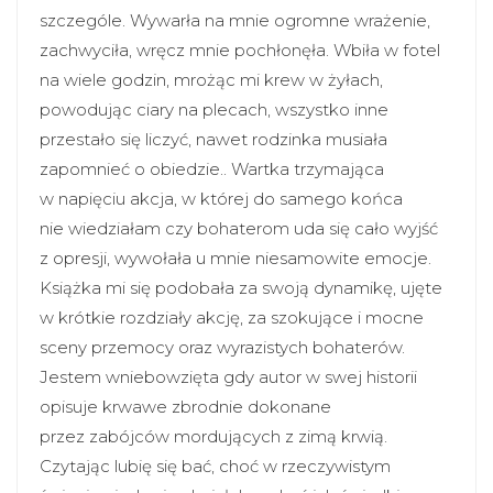
szczególe. Wywarła na mnie ogromne wrażenie,
zachwyciła, wręcz mnie pochłonęła. Wbiła w fotel
na wiele godzin, mrożąc mi krew w żyłach,
powodując ciary na plecach, wszystko inne
przestało się liczyć, nawet rodzinka musiała
zapomnieć o obiedzie.. Wartka trzymająca
w napięciu akcja, w której do samego końca
nie wiedziałam czy bohaterom uda się cało wyjść
z opresji, wywołała u mnie niesamowite emocje.
Książka mi się podobała za swoją dynamikę, ujęte
w krótkie rozdziały akcję, za szokujące i mocne
sceny przemocy oraz wyrazistych bohaterów.
Jestem wniebowzięta gdy autor w swej historii
opisuje krwawe zbrodnie dokonane
przez zabójców mordujących z zimą krwią.
Czytając lubię się bać, choć w rzeczywistym