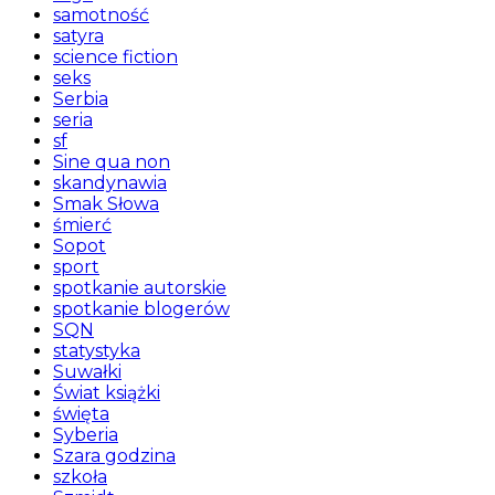
samotność
satyra
science fiction
seks
Serbia
seria
sf
Sine qua non
skandynawia
Smak Słowa
śmierć
Sopot
sport
spotkanie autorskie
spotkanie blogerów
SQN
statystyka
Suwałki
Świat książki
święta
Syberia
Szara godzina
szkoła