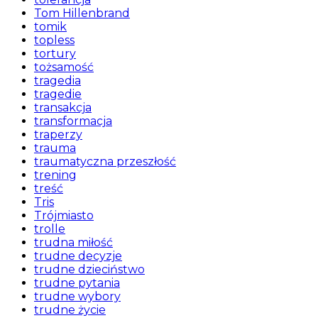
Tom Hillenbrand
tomik
topless
tortury
tożsamość
tragedia
tragedie
transakcja
transformacja
traperzy
trauma
traumatyczna przeszłość
trening
treść
Tris
Trójmiasto
trolle
trudna miłość
trudne decyzje
trudne dzieciństwo
trudne pytania
trudne wybory
trudne życie