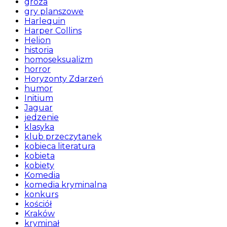
groza
gry planszowe
Harlequin
Harper Collins
Helion
historia
homoseksualizm
horror
Horyzonty Zdarzeń
humor
Initium
Jaguar
jedzenie
klasyka
klub przeczytanek
kobieca literatura
kobieta
kobiety
Komedia
komedia kryminalna
konkurs
kościół
Kraków
kryminał