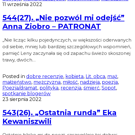
11 września 2022
544(27). „Nie pozwól mi odejść”
Anna Ziobro – PATRONAT
„Nie licząc kilku pojedynczych, w większości oderwanych
od siebie, mniej lub bardziej szczegółowych wspomnień,
pamięć Leny zaczynała się od zapachu świeżo skoszonej
trawy, dwóch…
Posted in
dobre recenzje
,
kobieta
,
Lit. obca
,
mąż
,
małżeństwo
,
mężczyzna
,
miłość
,
nadzieja
,
poezja
,
Poezja/dramat
,
polityka
,
recenzja
,
śmierć
,
Sopot
,
spotkanie blogerów
23 sierpnia 2022
543(26). „Ostatnia runda” Eka
Kewaniszwili
Ostatnio blisko mi do poezji. szczególnie tej dobrej.