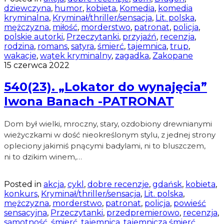
dziewczyna
,
humor
,
kobieta
,
Komedia
,
komedia
kryminalna
,
Kryminał/thriller/sensacja
,
Lit. polska
,
mężczyzna
,
miłość
,
morderstwo
,
patronat
,
policja
,
polskie autorki
,
Przeczytanki
,
przyjaźń
,
recenzja
,
rodzina
,
romans
,
satyra
,
śmierć
,
tajemnica
,
trup
,
wakacje
,
wątek kryminalny
,
zagadka
,
Zakopane
15 czerwca 2022
540(23). „Lokator do wynajęcia”
Iwona Banach -PATRONAT
Dom był wielki, mroczny, stary, ozdobiony drewnianymi
wieżyczkami w dość nieokreślonym stylu, z jednej strony
opleciony jakimiś pnącymi badylami, ni to bluszczem,
ni to dzikim winem,…
Posted in
akcja
,
cykl
,
dobre recenzje
,
gdańsk
,
kobieta
,
konkurs
,
Kryminał/thriller/sensacja
,
Lit. polska
,
mężczyzna
,
morderstwo
,
patronat
,
policja
,
powieść
sensacyjna
,
Przeczytanki
,
przedpremierowo
,
recenzja
,
samotność
,
śmierć
,
tajemnica
,
tajemnicza śmierć
,