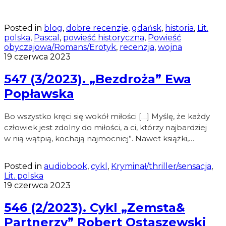
Posted in
blog
,
dobre recenzje
,
gdańsk
,
historia
,
Lit.
polska
,
Pascal
,
powieść historyczna
,
Powieść
obyczajowa/Romans/Erotyk
,
recenzja
,
wojna
19 czerwca 2023
547 (3/2023). „Bezdroża” Ewa
Popławska
Bo wszystko kręci się wokół miłości […] Myślę, że każdy
człowiek jest zdolny do miłości, a ci, którzy najbardziej
w nią wątpią, kochają najmocniej”. Nawet książki,…
Posted in
audiobook
,
cykl
,
Kryminał/thriller/sensacja
,
Lit. polska
19 czerwca 2023
546 (2/2023). Cykl „Zemsta&
Partnerzy” Robert Ostaszewski