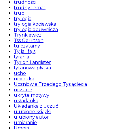
trudności
trudny temat
trup
trylogia
trylogia kociewska
trylogia obuwnicza
Trynkiewicz
Tss Gerritsen
tu czytamy
Ty ja i fejs
tyrania
Tyrion Lannister
tytanowa płytka
ucho
ucieczka
Uczniowie Trzeciego Tysiąclecia
uczucie
ukryte motywy
układanka
Układanka z uczuć
ulubione książki
ulubiony autor
umieranie
Umpiri