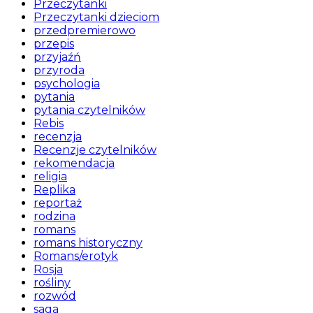
Przeczytanki
Przeczytanki dzieciom
przedpremierowo
przepis
przyjaźń
przyroda
psychologia
pytania
pytania czytelników
Rebis
recenzja
Recenzje czytelników
rekomendacja
religia
Replika
reportaż
rodzina
romans
romans historyczny
Romans/erotyk
Rosja
rośliny
rozwód
saga