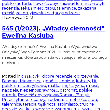
polskie autorki
,
Powieść obyczajowa/Romans/Erotyk
,
recenzja
,
seks
,
śmierć
,
tabu
,
tajemnice
,
zakazana
miłość
,
zakon
,
zjawiska nadprzyrodzone
11 czerwca 2023
545 (1/2023). „Władcy ciemności”
Ewelina Kasiuba
„Władcy ciemności” Ewelina Kasiuba Wydawnictwo
Oficynka/ Saga Egmont 2021 Miłość, bunt, tajemnice –
mieszanka, która zapowiada wciągającą lekturę. Do tego
napisana…
Posted in
ciąża
,
cykl
,
dobre recenzje
,
dojrzewanie
,
Dragon
,
dziewczyna
,
gdańsk
,
kobieta
,
kobiety
,
Lit.
polska
,
macierzyństwo
,
matka
,
mężczyzna
,
miłość
,
nadzieja
,
niepełnosprawność
,
patronat
,
polskie
autorki
,
Powieść obyczajowa/Romans/Erotyk
,
Przeczytanki
,
recenzja
,
rodzina
,
samotność
,
tabu
,
tajemnica
,
terapia
,
tęsknota
,
Trójmiasto
,
trudne
decyzje
,
walka o szczęście
,
wspomnienia
,
wzruszenia