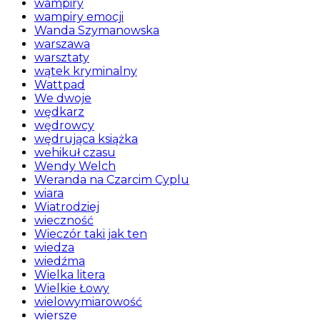
wampiry
wampiry emocji
Wanda Szymanowska
warszawa
warsztaty
wątek kryminalny
Wattpad
We dwoje
wędkarz
wędrowcy
wędrująca książka
wehikuł czasu
Wendy Welch
Weranda na Czarcim Cyplu
wiara
Wiatrodziej
wieczność
Wieczór taki jak ten
wiedza
wiedźma
Wielka litera
Wielkie Łowy
wielowymiarowość
wiersze