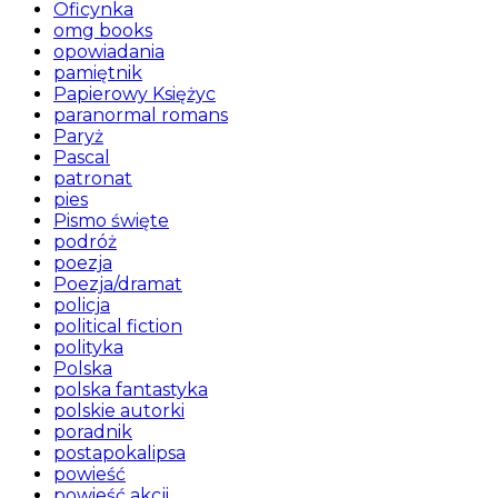
Oficynka
omg books
opowiadania
pamiętnik
Papierowy Księżyc
paranormal romans
Paryż
Pascal
patronat
pies
Pismo święte
podróż
poezja
Poezja/dramat
policja
political fiction
polityka
Polska
polska fantastyka
polskie autorki
poradnik
postapokalipsa
powieść
powieść akcji