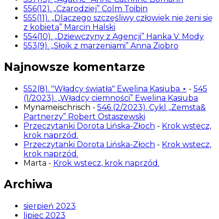
556(12). „Czarodziej” Colm Toibin
555(11). „Dlaczego szczęśliwy człowiek nie żeni się
z kobietą” Marcin Halski
554(10). „Dziewczyny z Agencji” Hanka V. Mody
553(9). „Słoik z marzeniami” Anna Ziobro
Najnowsze komentarze
552(8). "Władcy światła" Ewelina Kasiuba ⋆
-
545
(1/2023). „Władcy ciemności” Ewelina Kasiuba
Mynameischrisch
-
546 (2/2023). Cykl „Zemsta&
Partnerzy” Robert Ostaszewski
Przeczytanki Dorota Lińska-Złoch
-
Krok wstecz,
krok naprzód.
Przeczytanki Dorota Lińska-Złoch
-
Krok wstecz,
krok naprzód.
Marta
-
Krok wstecz, krok naprzód.
Archiwa
sierpień 2023
lipiec 2023