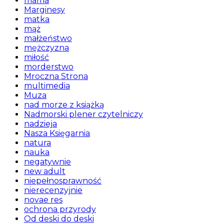
mama
Marginesy
matka
mąż
małżeństwo
mężczyzna
miłość
morderstwo
Mroczna Strona
multimedia
Muza
nad morze z książką
Nadmorski plener czytelniczy
nadzieja
Nasza Księgarnia
natura
nauka
negatywnie
new adult
niepełnosprawność
nierecenzyjnie
novae res
ochrona przyrody
Od deski do deski