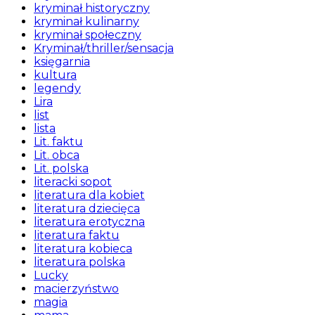
kryminał historyczny
kryminał kulinarny
kryminał społeczny
Kryminał/thriller/sensacja
księgarnia
kultura
legendy
Lira
list
lista
Lit. faktu
Lit. obca
Lit. polska
literacki sopot
literatura dla kobiet
literatura dziecięca
literatura erotyczna
literatura faktu
literatura kobieca
literatura polska
Lucky
macierzyństwo
magia