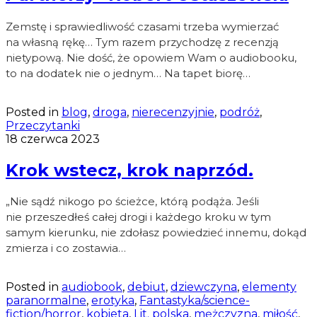
Zemstę i sprawiedliwość czasami trzeba wymierzać
na własną rękę… Tym razem przychodzę z recenzją
nietypową. Nie dość, że opowiem Wam o audiobooku,
to na dodatek nie o jednym… Na tapet biorę…
Posted in
blog
,
droga
,
nierecenzyjnie
,
podróż
,
Przeczytanki
18 czerwca 2023
Krok wstecz, krok naprzód.
„Nie sądź nikogo po ścieżce, którą podąża. Jeśli
nie przeszedłeś całej drogi i każdego kroku w tym
samym kierunku, nie zdołasz powiedzieć innemu, dokąd
zmierza i co zostawia…
Posted in
audiobook
,
debiut
,
dziewczyna
,
elementy
paranormalne
,
erotyka
,
Fantastyka/science-
fiction/horror
,
kobieta
,
Lit. polska
,
mężczyzna
,
miłość
,