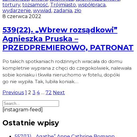
tortury
,
tożsamość
,
Trójmiasto
,
współpraca
,
wydarzenie
,
wywiad
,
zadania
,
zło
8 czerwca 2022
539(22). „Wbrew rozsądkowi”
Agnieszka Pruska –
PRZEDPREMIEROWO, PATRONAT
Po takich spotkaniach rodzinnych wracała do domu
kompletnie wyprana z chęci do czegokolwiek, nalewała
sobie koniaku i tkwiła nieruchomo w fotelu, dopóki
go nie wypiła. Tak, lubiła koniak.…
Stronicowanie
Previous
1
2
3
4
…
72
Next
wpisów
[instagram-feed]
Ostatnie wpisy
557(13). „Agathe” Anne Cathrine Bomann