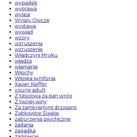
wypadek
wyprawa
wyspa
Wyspy Owcze
wystawa
wywiad
wzory
wzruszenia
wzruszenie
Władczyni Mroku
władza
włamanie
Włochy
Włoska symfonia
Xavier Kieffer
young adult
Z teściową za pan wróg
Z twojej winy
Za zamkniętymi drzwiami
Ząbkowice Śląskie
zaburzenia psychiczne
zadania
zagadka
zaginięcie