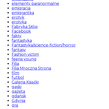
elementy paranormalne
emigracja
emigrantka
erotyk
erotyka
Fabryka Słów
Facebook
fakty
fantastyka
Fantastyka/science-fiction/horror
fantasy
Fashion victim
feeria young
Filia
Filia Mroczna Strona
film
futbol
Galeria Książki
gąski
gazeta
gdańsk
Gdynia
gra