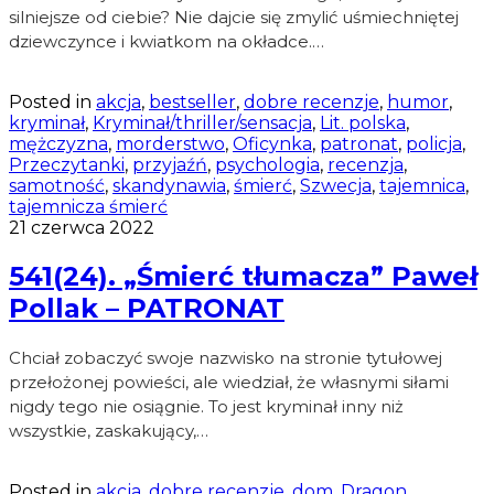
silniejsze od ciebie? Nie dajcie się zmylić uśmiechniętej
dziewczynce i kwiatkom na okładce.…
Posted in
akcja
,
bestseller
,
dobre recenzje
,
humor
,
kryminał
,
Kryminał/thriller/sensacja
,
Lit. polska
,
mężczyzna
,
morderstwo
,
Oficynka
,
patronat
,
policja
,
Przeczytanki
,
przyjaźń
,
psychologia
,
recenzja
,
samotność
,
skandynawia
,
śmierć
,
Szwecja
,
tajemnica
,
tajemnicza śmierć
21 czerwca 2022
541(24). „Śmierć tłumacza” Paweł
Pollak – PATRONAT
Chciał zobaczyć swoje nazwisko na stronie tytułowej
przełożonej powieści, ale wiedział, że własnymi siłami
nigdy tego nie osiągnie. To jest kryminał inny niż
wszystkie, zaskakujący,…
Posted in
akcja
,
dobre recenzje
,
dom
,
Dragon
,