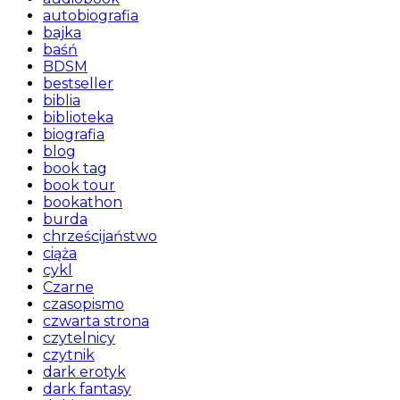
autobiografia
bajka
baśń
BDSM
bestseller
biblia
biblioteka
biografia
blog
book tag
book tour
bookathon
burda
chrześcijaństwo
ciąża
cykl
Czarne
czasopismo
czwarta strona
czytelnicy
czytnik
dark erotyk
dark fantasy