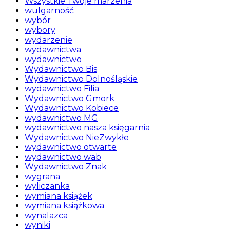
Wszystkie Twoje marzenia
wulgarność
wybór
wybory
wydarzenie
wydawnictwa
wydawnictwo
Wydawnictwo Bis
Wydawnictwo Dolnośląskie
wydawnictwo Filia
Wydawnictwo Gmork
Wydawnictwo Kobiece
wydawnictwo MG
wydawnictwo nasza księgarnia
Wydawnictwo NieZwykłe
wydawnictwo otwarte
wydawnictwo wab
Wydawnictwo Znak
wygrana
wyliczanka
wymiana książek
wymiana książkowa
wynalazca
wyniki