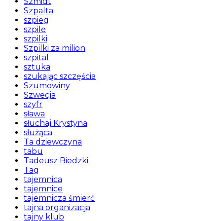
Szmidt
Szpalta
szpieg
szpile
szpilki
Szpilki za milion
szpital
sztuka
szukając szczęścia
Szumowiny
Szwecja
szyfr
sława
słuchaj Krystyna
służąca
Ta dziewczyna
tabu
Tadeusz Biedzki
Tag
tajemnica
tajemnice
tajemnicza śmierć
tajna organizacja
tajny klub