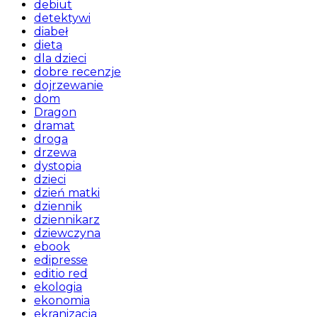
debiut
detektywi
diabeł
dieta
dla dzieci
dobre recenzje
dojrzewanie
dom
Dragon
dramat
droga
drzewa
dystopia
dzieci
dzień matki
dziennik
dziennikarz
dziewczyna
ebook
edipresse
editio red
ekologia
ekonomia
ekranizacja