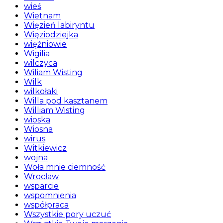
wieś
Wietnam
Więzień labiryntu
Więziodziejka
więźniowie
Wigilia
wilczyca
Wiliam Wisting
Wilk
wilkołaki
Willa pod kasztanem
William Wisting
wioska
Wiosna
wirus
Witkiewicz
wojna
Woła mnie ciemność
Wrocław
wsparcie
wspomnienia
współpraca
Wszystkie pory uczuć