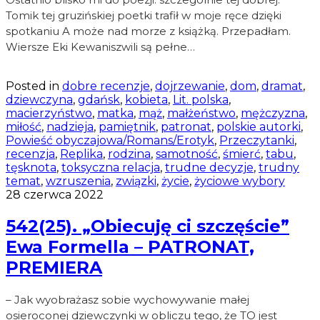
Tomik tej gruzińskiej poetki trafił w moje ręce dzięki
spotkaniu A może nad morze z książką. Przepadłam.
Wiersze Eki Kewaniszwili są pełne…
Posted in
dobre recenzje
,
dojrzewanie
,
dom
,
dramat
,
dziewczyna
,
gdańsk
,
kobieta
,
Lit. polska
,
macierzyństwo
,
matka
,
mąż
,
małżeństwo
,
mężczyzna
,
miłość
,
nadzieja
,
pamiętnik
,
patronat
,
polskie autorki
,
Powieść obyczajowa/Romans/Erotyk
,
Przeczytanki
,
recenzja
,
Replika
,
rodzina
,
samotność
,
śmierć
,
tabu
,
tęsknota
,
toksyczna relacja
,
trudne decyzje
,
trudny
temat
,
wzruszenia
,
związki
,
życie
,
życiowe wybory
28 czerwca 2022
542(25). „Obiecuję ci szczęście”
Ewa Formella – PATRONAT,
PREMIERA
– Jak wyobrażasz sobie wychowywanie małej
osieroconej dziewczynki w obliczu tego, że TO jest