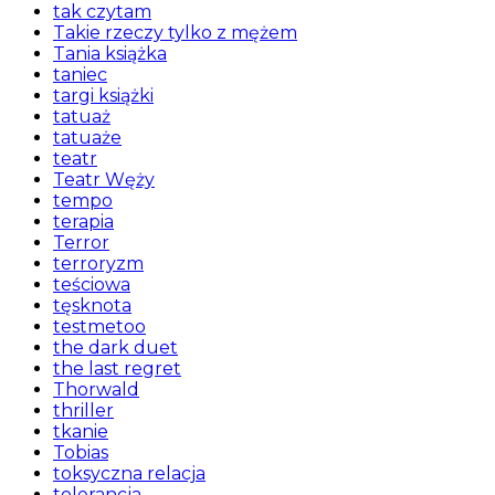
tak czytam
Takie rzeczy tylko z mężem
Tania książka
taniec
targi książki
tatuaż
tatuaże
teatr
Teatr Węży
tempo
terapia
Terror
terroryzm
teściowa
tęsknota
testmetoo
the dark duet
the last regret
Thorwald
thriller
tkanie
Tobias
toksyczna relacja
tolerancja