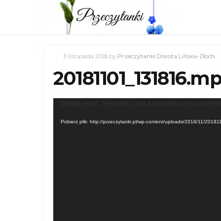
3 listopada 2018
by
Przeczytanki Dorota Lińska-Złoch
20181101_131816.m
Odtwarzacz
Media error: Format(s) not supported or source(s)
video
Pobierz plik: http://przeczytanki.pl/wp-content/uploads/2018/11/20