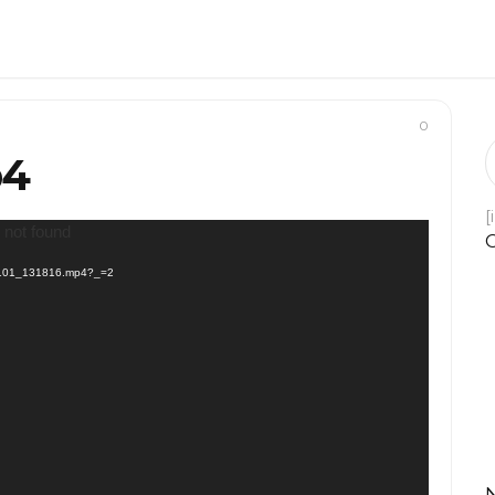
0
p4
[
 not found
181101_131816.mp4?_=2