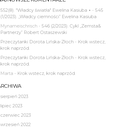
552(8). "Władcy światła" Ewelina Kasiuba ⋆
-
545
(1/2023). „Władcy ciemności” Ewelina Kasiuba
Mynameischrisch
-
546 (2/2023). Cykl „Zemsta&
Partnerzy” Robert Ostaszewski
Przeczytanki Dorota Lińska-Złoch
-
Krok wstecz,
krok naprzód.
Przeczytanki Dorota Lińska-Złoch
-
Krok wstecz,
krok naprzód.
Marta
-
Krok wstecz, krok naprzód.
ARCHIWA
sierpień 2023
lipiec 2023
czerwiec 2023
wrzesień 2022