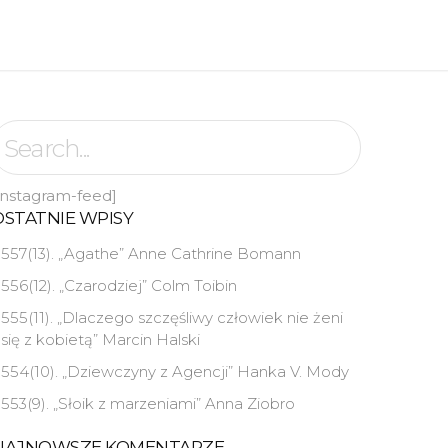
instagram-feed]
OSTATNIE WPISY
557(13). „Agathe” Anne Cathrine Bomann
556(12). „Czarodziej” Colm Toibin
555(11). „Dlaczego szczęśliwy człowiek nie żeni
się z kobietą” Marcin Halski
554(10). „Dziewczyny z Agencji” Hanka V. Mody
553(9). „Słoik z marzeniami” Anna Ziobro
NAJNOWSZE KOMENTARZE