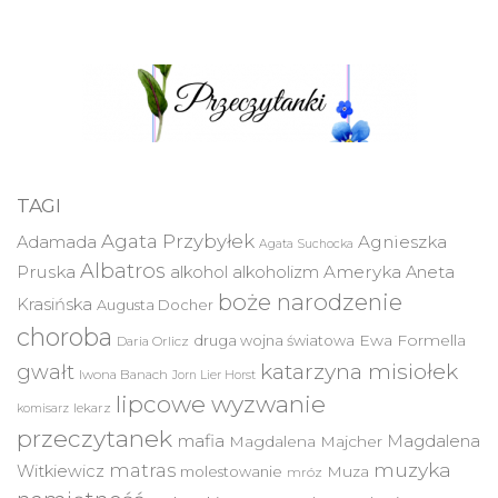
TAGI
Agata Przybyłek
Agnieszka
Adamada
Agata Suchocka
Albatros
Pruska
Ameryka
alkohol
alkoholizm
Aneta
boże narodzenie
Krasińska
Augusta Docher
choroba
druga wojna światowa
Ewa Formella
Daria Orlicz
katarzyna misiołek
gwałt
Iwona Banach
Jorn Lier Horst
lipcowe wyzwanie
lekarz
komisarz
przeczytanek
mafia
Magdalena
Magdalena Majcher
muzyka
matras
Witkiewicz
molestowanie
Muza
mróz