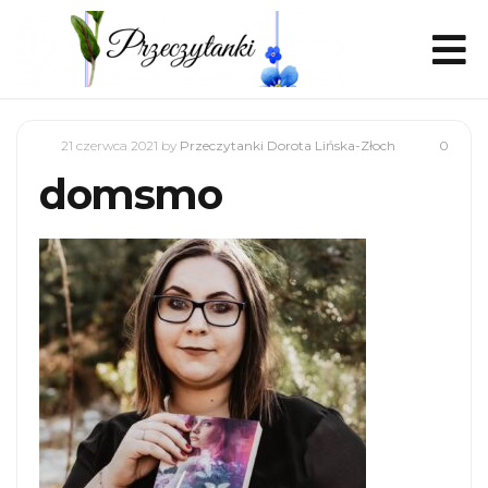
21 czerwca 2021
by
Przeczytanki Dorota Lińska-Złoch
0
domsmo