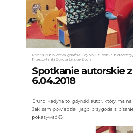
Posted in
biblioteka
,
gdańsk
,
Gdynia
,
Lit. polska
,
nierecenzy
Przeczytanki Dorota Lińska-Złoch
Spotkanie autorskie
6.04.2018
Bruno Kadyna to gdyński autor, który ma na
Jak sam powiedział, jego przygoda z pisanie
pokazywać 😉