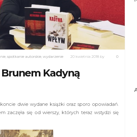
jnie
,
spotkanie autorskie
,
wydarzenie
20 kwietnia 2018
by
0
 z Brunem Kadyną
 koncie dwie wydane książki oraz sporo opowiadań.
m zaczęła się od wierszy, których teraz wstydzi się