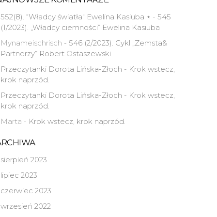
552(8). "Władcy światła" Ewelina Kasiuba ⋆
-
545
(1/2023). „Władcy ciemności” Ewelina Kasiuba
Mynameischrisch
-
546 (2/2023). Cykl „Zemsta&
Partnerzy” Robert Ostaszewski
Przeczytanki Dorota Lińska-Złoch
-
Krok wstecz,
krok naprzód.
Przeczytanki Dorota Lińska-Złoch
-
Krok wstecz,
krok naprzód.
Marta
-
Krok wstecz, krok naprzód.
ARCHIWA
sierpień 2023
lipiec 2023
czerwiec 2023
wrzesień 2022