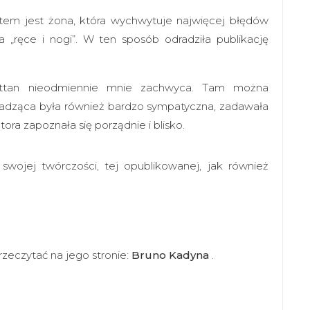
tem jest żona, która wychwytuje najwięcej błędów
a „ręce i nogi”. W ten sposób odradziła publikację
nhattan nieodmiennie mnie zachwyca. Tam można
owadząca była również bardzo sympatyczna, zadawała
tora zapoznała się porządnie i blisko.
wojej twórczości, tej opublikowanej, jak również
rzeczytać na jego stronie:
Bruno Kadyna
.