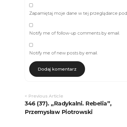
Zapamiętaj moje dane w tej przeglądarce podc
Notify me of follow-up comments by email.
Notify me of new posts by email.
Article
< Previous Article
Navigation
346 (37). „Radykalni. Rebelia”,
Przemysław Piotrowski