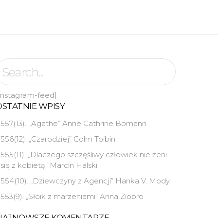
instagram-feed]
OSTATNIE WPISY
557(13). „Agathe” Anne Cathrine Bomann
556(12). „Czarodziej” Colm Toibin
555(11). „Dlaczego szczęśliwy człowiek nie żeni
się z kobietą” Marcin Halski
554(10). „Dziewczyny z Agencji” Hanka V. Mody
553(9). „Słoik z marzeniami” Anna Ziobro
NAJNOWSZE KOMENTARZE