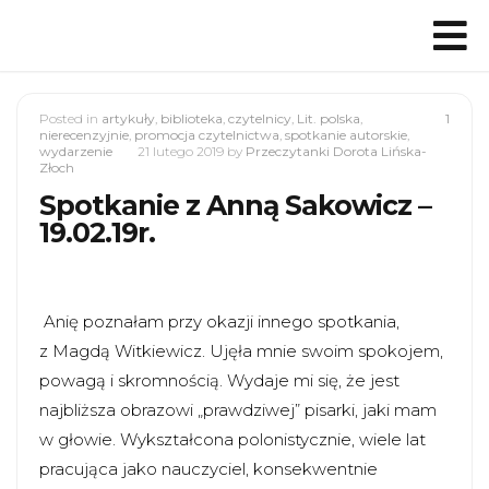
Posted in
artykuły
,
biblioteka
,
czytelnicy
,
Lit. polska
,
1
nierecenzyjnie
,
promocja czytelnictwa
,
spotkanie autorskie
,
wydarzenie
21 lutego 2019
by
Przeczytanki Dorota Lińska-
Złoch
Spotkanie z Anną Sakowicz –
19.02.19r.
Anię poznałam przy okazji innego spotkania,
z Magdą Witkiewicz. Ujęła mnie swoim spokojem,
powagą i skromnością. Wydaje mi się, że jest
najbliższa obrazowi „prawdziwej” pisarki, jaki mam
w głowie. Wykształcona polonistycznie, wiele lat
pracująca jako nauczyciel, konsekwentnie