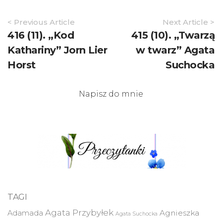
Article
< Previous Article
Next Article >
Navigation
416 (11). „Kod
415 (10). „Twarzą
Kathariny” Jorn Lier
w twarz” Agata
Horst
Suchocka
Napisz do mnie
TAGI
Agata Przybyłek
Agnieszka
Adamada
Agata Suchocka