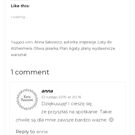
Like this:
Loading...
Tagged with:
Anna Sakowicz
,
autorka
,
inspiracje
,
Listy do
Alzheimera
,
Oliwa
,
pisarka
,
Plan Agaty
,
plany wydawnicze
,
warsztat
1 comment
anna
22 lutego 2019 at 20:16
Dziękuuuję! I cieszę się,
że przyszłaś na spotkanie. Takie
chwile są dla mnie zawsze bardzo ważne. 🙂
Reply to
anna