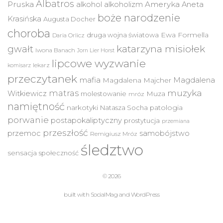
Albatros
Pruska
Ameryka
alkohol
alkoholizm
Aneta
boże narodzenie
Krasińska
Augusta Docher
choroba
druga wojna światowa
Ewa Formella
Daria Orlicz
katarzyna misiołek
gwałt
Iwona Banach
Jorn Lier Horst
lipcowe wyzwanie
lekarz
komisarz
przeczytanek
mafia
Magdalena
Magdalena Majcher
muzyka
matras
Witkiewicz
molestowanie
Muza
mróz
namiętność
narkotyki
Natasza Socha
patologia
porwanie
postapokaliptyczny
prostytucja
przemiana
przeszłość
przemoc
samobójstwo
Remigiusz Mróz
śledztwo
sensacja
społeczność
© 2026
built with
SocialMag
and
WordPress