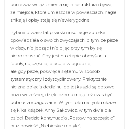
ponieważ wciąż zmienia się infrastruktura i bywa,
że miejsca, które umieszcza w powieściach, nagle
znikają i opisy stają się niewiarygodne.
Pytana o warsztat pisarski i inspiracje autorka
opowiedziała o swoich zwyczajach, o tym, że pisze
w ciszy, nie jedząc i nie pijąc przy tym by się
nie rozpraszać. Gdy jest na etapie obmyślania
fabuły, najczęściej pracuje w ogrodzie,
ale gdy pisze, poświęca siętemu w sposób
systematyczny i zdyscyplinowany. Praktycznie
nie zna pojęcia dedlajnu, bo jej książki są gotowe
dużo wcześniej, dzięki czemu mają też czas być
dobrze zredagowane. W tym roku na rynku ukaże
się kilka książek Anny Sakowicz, w tym dwie dla
dzieci. Będzie kontynuacja „Postaw na szczęście”
oraz powieść „Niebieskie motyle”,