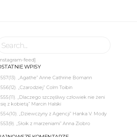
instagram-feed]
OSTATNIE WPISY
557(13). „Agathe” Anne Cathrine Bomann
556(12). „Czarodziej” Colm Toibin
555(11). „Dlaczego szczęśliwy człowiek nie żeni
się z kobietą” Marcin Halski
554(10). „Dziewczyny z Agencji” Hanka V. Mody
553(9). „Słoik z marzeniami” Anna Ziobro
NAJNOWSZE KOMENTARZE