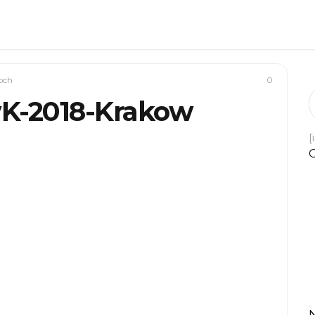
och
0
wK-2018-Krakow
[