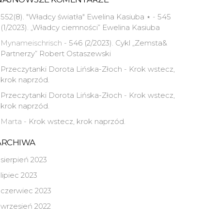
552(8). "Władcy światła" Ewelina Kasiuba ⋆
-
545
(1/2023). „Władcy ciemności” Ewelina Kasiuba
Mynameischrisch
-
546 (2/2023). Cykl „Zemsta&
Partnerzy” Robert Ostaszewski
Przeczytanki Dorota Lińska-Złoch
-
Krok wstecz,
krok naprzód.
Przeczytanki Dorota Lińska-Złoch
-
Krok wstecz,
krok naprzód.
Marta
-
Krok wstecz, krok naprzód.
ARCHIWA
sierpień 2023
lipiec 2023
czerwiec 2023
wrzesień 2022