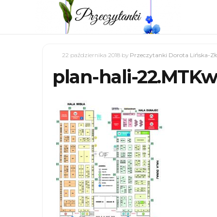
22 października 2018
by
Przeczytanki Dorota Lińska-Zł
plan-hali-22.MTK