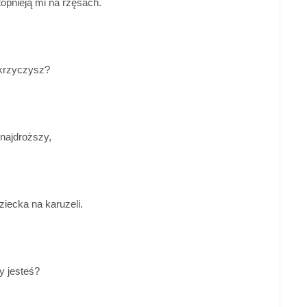
 topnieją mi na rzęsach.
 krzyczysz?
 najdroższy
,
ziecka na karuzeli.
y jesteś?