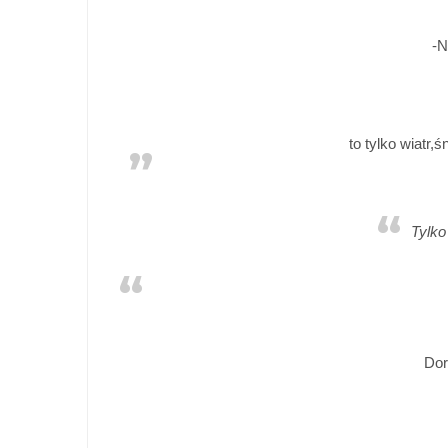
-N
to tylko wiatr,ś
Tylko
Dor