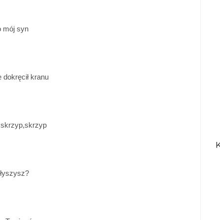
o mój syn
 dokręcił kranu
,skrzyp,skrzyp
Słyszysz?