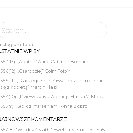
instagram-feed]
OSTATNIE WPISY
557(13). „Agathe” Anne Cathrine Bomann
556(12). „Czarodziej” Colm Toibin
555(11). „Dlaczego szczęśliwy człowiek nie żeni
się z kobietą” Marcin Halski
554(10). „Dziewczyny z Agencji” Hanka V. Mody
553(9). „Słoik z marzeniami” Anna Ziobro
NAJNOWSZE KOMENTARZE
552(8). "Władcy światła" Ewelina Kasiuba ⋆
-
545