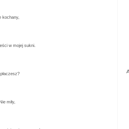
e kochany,
leści w mojej sukni.
 płaczesz?
Nie miły,