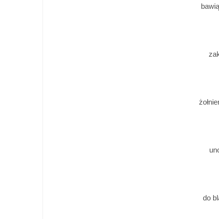
bawią
za
żołnie
un
do b