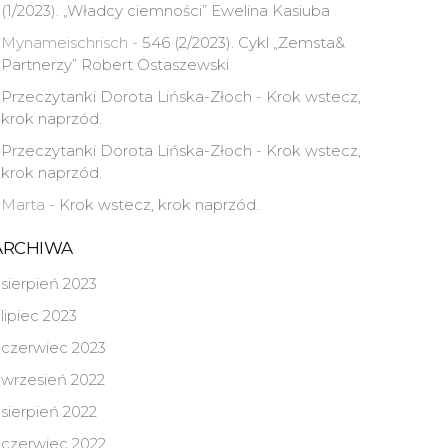
(1/2023). „Władcy ciemności” Ewelina Kasiuba
Mynameischrisch
-
546 (2/2023). Cykl „Zemsta&
Partnerzy” Robert Ostaszewski
Przeczytanki Dorota Lińska-Złoch
-
Krok wstecz,
krok naprzód.
Przeczytanki Dorota Lińska-Złoch
-
Krok wstecz,
krok naprzód.
Marta
-
Krok wstecz, krok naprzód.
ARCHIWA
sierpień 2023
lipiec 2023
czerwiec 2023
wrzesień 2022
sierpień 2022
czerwiec 2022