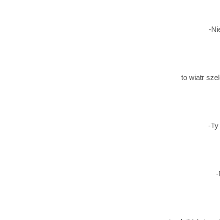
-Ni
to wiatr sze
-Ty
-