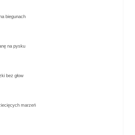
 na biegunach
anę na pysku
czki bez głow
ziecięcych marzeń