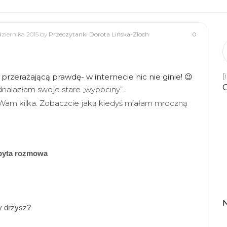
dziernika 2015
by
Przeczytanki Dorota Lińska-Złoch
0
[
rzerażającą prawdę- w internecie nic nie ginie! 😉
alazłam swoje stare „wypociny”..
Wam kilka. Zobaczcie jaką kiedyś miałam mroczną
byta rozmowa
y drżysz
?