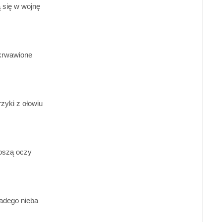
 się w wojnę
krwawione
rzyki z ołowiu
oszą oczy
ladego nieba