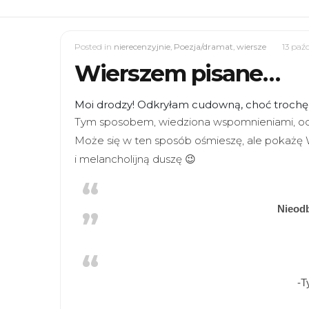
Posted in
nierecenzyjnie
,
Poezja/dramat
,
wiersze
13 paź
Wierszem pisane…
Moi drodzy! Odkryłam cudowną, choć trochę p
Tym sposobem, wiedziona wspomnieniami, odn
Może się w ten sposób ośmieszę, ale pokażę 
i melancholijną duszę 😉
Nieod
-T