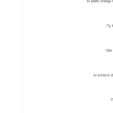
to płatki śniegu
-Ty
-Nie
to śmiech d
-T