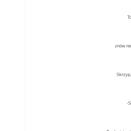
T
znów nie
Skrzyp
-