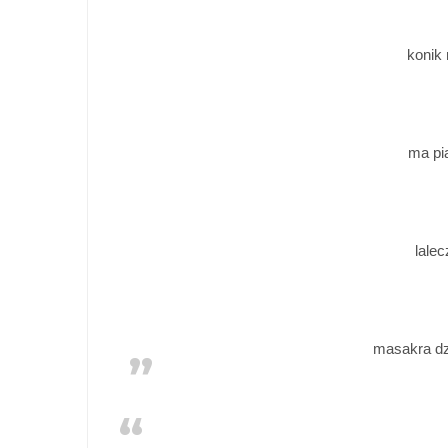
konik
ma pi
lale
masakra d