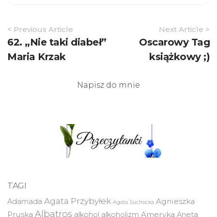
Article
< Previous Article
Next Article >
Navigation
62. „Nie taki diabeł”
Oscarowy Tag
Maria Krzak
książkowy ;)
Napisz do mnie
TAGI
Agata Przybyłek
Agnieszka
Adamada
Agata Suchocka
Albatros
Pruska
Ameryka
alkohol
alkoholizm
Aneta