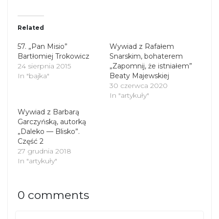
w
a
i
c
t
e
t
b
Related
e
o
r
o
(
k
57. „Pan Misio”
Wywiad z Rafałem
O
(
Bartłomiej Trokowicz
p
O
Snarskim, bohaterem
e
p
24 sierpnia 2015
„Zapomnij, że istniałem”
n
e
s
n
In "bajka"
Beaty Majewskiej
i
s
30 czerwca 2020
n
i
n
In "artykuły"
n
e
n
Wywiad z Barbarą
w
e
w
w
Garczyńską, autorką
i
w
„Daleko — Blisko”.
n
i
d
n
Część 2
o
d
27 grudnia 2018
w
o
)
w
In "artykuły"
)
0 comments