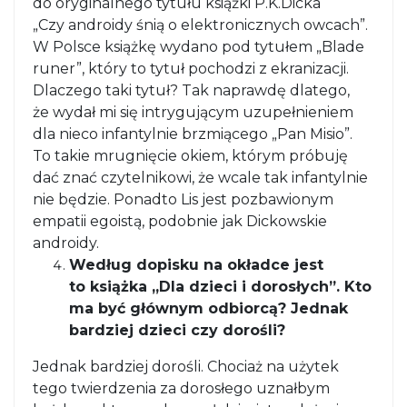
do oryginalnego tytułu książki P.K.Dicka
„Czy androidy śnią o elektronicznych owcach”.
W Polsce książkę wydano pod tytułem „Blade
runer”, który to tytuł pochodzi z ekranizacji.
Dlaczego taki tytuł? Tak naprawdę dlatego,
że wydał mi się intrygującym uzupełnieniem
dla nieco infantylnie brzmiącego „Pan Misio”.
To takie mrugnięcie okiem, którym próbuję
dać znać czytelnikowi, że wcale tak infantylnie
nie będzie. Ponadto Lis jest pozbawionym
empatii egoistą, podobnie jak Dickowskie
androidy.
Według dopisku na okładce jest
to książka „Dla dzieci i dorosłych”. Kto
ma być głównym odbiorcą? Jednak
bardziej dzieci czy dorośli?
Jednak bardziej dorośli. Chociaż na użytek
tego twierdzenia za dorosłego uznałbym