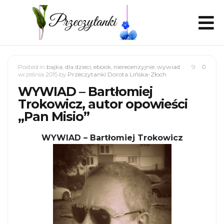
Posted in
bajka
,
dla dzieci
,
ebook
,
nierecenzyjnie
,
wywiad
9
0
września 2015
by
Przeczytanki Dorota Lińska-Złoch
WYWIAD – Bartłomiej
Trokowicz, autor opowieści
„Pan Misio”
WYWIAD – Bartłomiej Trokowicz