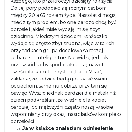
każdego, kto przekroczył dziesiąty rok życia.
Do tej pory podobało się różnym osobom
między 20 a 65 rokiem życia. Nastolatki mogą
mieć z tym problem, bo one bardzo chcą być
dorosłe i jakieś misie wydają im się zbyt
dziecinne. Młodszym dzieciom książeczka
wydaje się często zbyt trudna, więc w takich
przypadkach grupą docelową są raczej
te bardziej inteligentne. Nie widzę jednak
przeszkód, żeby spodobało to się nawet
i sześciolatkom. Pomysł na „Pana Misia”,
zakładał, że rodzice będą go czytać swoim
pociechom, samemu dobrze przy tym się
bawiąc. Wyszło jednak bardziej dla matek niż
dzieci i podkreślam, że właśnie dla kobiet
bardziej, bo mężczyźni często noszą w sobie
wspomniany przy okazji nastolatków kompleks
dorosłości.
Ja w książce znalazłam odniesienie