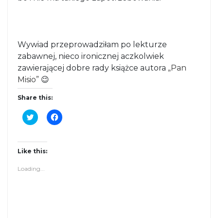
Wywiad przeprowadziłam po lekturze
zabawnej, nieco ironicznej aczkolwiek
zawierającej dobre rady książce autora
„Pan
Misio”
😉
Share this:
C
C
l
l
i
i
c
c
k
k
t
t
Like this:
o
o
s
s
Loading...
h
h
a
a
r
r
e
e
o
o
n
n
T
F