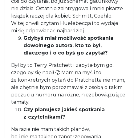
coś do czytania, bo już schemat gatunkowy
nie działa. Ostatnio zaintrygowali mnie pisarze
książek raczej dla kobiet: Schmitt, Coehlo.
W tej chwili czytam Huelebecqa i to wydaje
mi się odpowiadać najbardziej.
Gdybyś miał możliwość spotkania
dowolnego autora, kto to był,
dlaczego i o co byś go zapytał?
Był by to Terry Pratchett i zapytałbym go,
czego by się napił 🙂 Mam na myśli to,
że konkretnych pytań do Pratchetta nie mam,
ale chętnie bym porozmawiał z osobą o takim
poczuciu humoru na różne, niezobowiązujące
tematy.
Czy planujesz jakieś spotkania
z czytelnikami?
Na razie nie mam takich planów,
bo i nie ma takiego zapotrzebowania.