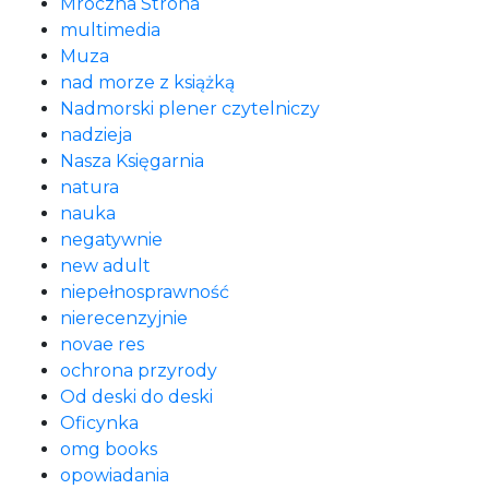
Mroczna Strona
multimedia
Muza
nad morze z książką
Nadmorski plener czytelniczy
nadzieja
Nasza Księgarnia
natura
nauka
negatywnie
new adult
niepełnosprawność
nierecenzyjnie
novae res
ochrona przyrody
Od deski do deski
Oficynka
omg books
opowiadania