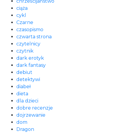
chrześcijaństwo
ciąża
cykl
Czarne
czasopismo
czwarta strona
czytelnicy
czytnik
dark erotyk
dark fantasy
debiut
detektywi
diabeł
dieta
dla dzieci
dobre recenzje
dojrzewanie
dom
Dragon