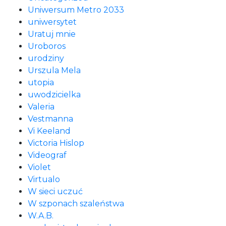
Uniwersum Metro 2033
uniwersytet
Uratuj mnie
Uroboros
urodziny
Urszula Mela
utopia
uwodzicielka
Valeria
Vestmanna
Vi Keeland
Victoria Hislop
Videograf
Violet
Virtualo
W sieci uczuć
W szponach szaleństwa
W.A.B.