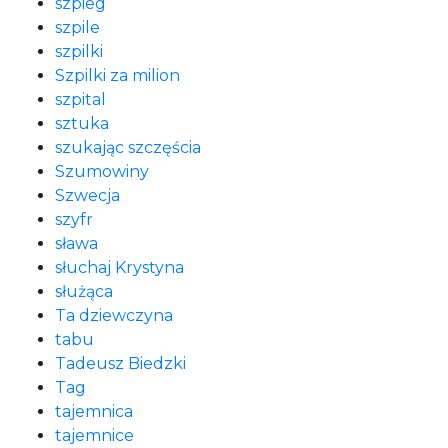
szpieg
szpile
szpilki
Szpilki za milion
szpital
sztuka
szukając szczęścia
Szumowiny
Szwecja
szyfr
sława
słuchaj Krystyna
służąca
Ta dziewczyna
tabu
Tadeusz Biedzki
Tag
tajemnica
tajemnice