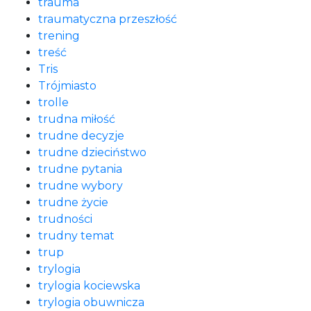
trauma
traumatyczna przeszłość
trening
treść
Tris
Trójmiasto
trolle
trudna miłość
trudne decyzje
trudne dzieciństwo
trudne pytania
trudne wybory
trudne życie
trudności
trudny temat
trup
trylogia
trylogia kociewska
trylogia obuwnicza