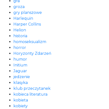
gra
groza
gry planszowe
Harlequin
Harper Collins
Helion
historia
homoseksualizm
horror
Horyzonty Zdarzeń
humor
Initium
Jaguar
jedzenie
klasyka
klub przeczytanek
kobieca literatura
kobieta
kobiety