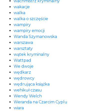
wachmistrz kryminalny
wakacje
walka
walka o szczęście
wampiry
wampiry emocji
Wanda Szymanowska
warszawa
warsztaty
wątek kryminalny
Wattpad
We dwoje
wędkarz
wędrowcy
wędrująca książka
wehikuł czasu
Wendy Welch
Weranda na Czarcim Cyplu
wiara