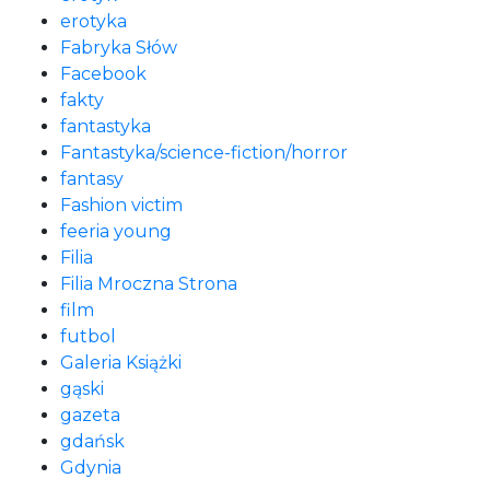
erotyka
Fabryka Słów
Facebook
fakty
fantastyka
Fantastyka/science-fiction/horror
fantasy
Fashion victim
feeria young
Filia
Filia Mroczna Strona
film
futbol
Galeria Książki
gąski
gazeta
gdańsk
Gdynia