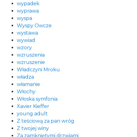
wypadek
wyprawa
wyspa
Wyspy Owcze
wystawa
wywiad
wzory
wzruszenia
wzruszenie
Władczyni Mroku
władza
włamanie
Włochy
Włoska symfonia
Xavier Kieffer
young adult
Z teściową za pan wróg
Z twojej winy
Za zamkniętymi drzwiami