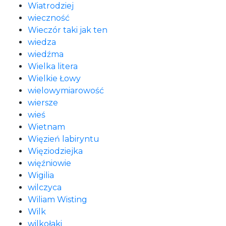
Wiatrodziej
wieczność
Wieczór taki jak ten
wiedza
wiedźma
Wielka litera
Wielkie Łowy
wielowymiarowość
wiersze
wieś
Wietnam
Więzień labiryntu
Więziodziejka
więźniowie
Wigilia
wilczyca
Wiliam Wisting
Wilk
wilkołaki