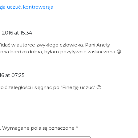
zja uczuć
,
kontrowersja
 2016 at 15:34
Widać w autorce zwykłego człowieka. Pani Anety
istoria bardzo dobra, byłam pozytywnie zaskoczona 😉
6 at 07:25
ć zaległości i sięgnąć po "Finezję uczuć" 🙂
.
Wymagane pola są oznaczone
*