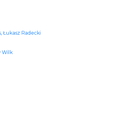
s, Łukasz Radecki
w Wilk