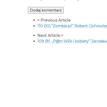
Article
< Previous Article
Navigation
110 (10).”Zombie.pl” Robert Cichowla
Next Article >
109 (9). „P@n Wilk i kobiety” Jarosła