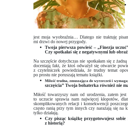
jest moja wyobraźnia… Dlatego nie traktuję pisa
mi drzwi do nowej przygody.
Twoja pierwsza powieść – „Finezja uczuć”
Czy spotkałaś się z negatywnymi lub obr
Na szczęście dotychczas nie spotkałam się z żadną
doceniają fakt, że ktoś odważył się otwarcie powi
z czytelniczek powiedziała, że trudny temat op
po prostu nie poruszają tematu książki.
Miłość trudna, zmuszająca do wyrzeczeń i wymagaj
szczęścia” Twoja bohaterka również nie m
Miłość towarzyszy nam od urodzenia, zatem jest 
to uczucie sprawia nam najwięcej kłopotów, dl
skomplikowanych relacji i konsekwencji poszczeg
często ranią przy tym innych czy narażają się na 
tylko działają.
Czy pisząc książkę przygotowujesz sobie 
z historią?