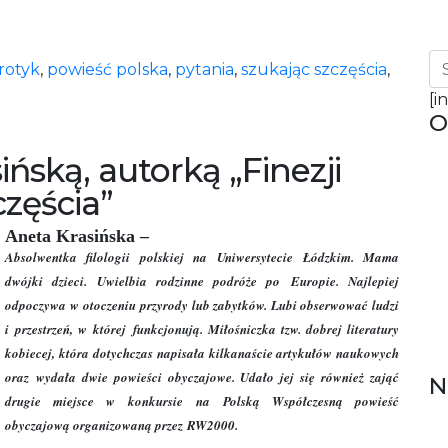
rotyk
,
powieść polska
,
pytania
,
szukając szczęścia
,
[i
O
ńską, autorką „Finezji
częścia”
Aneta Krasińska –
Absolwentka filologii polskiej na Uniwersytecie Łódzkim. Mama
dwójki dzieci. Uwielbia rodzinne podróże po Europie. Najlepiej
odpoczywa w otoczeniu przyrody lub zabytków. Lubi obserwować ludzi
i przestrzeń, w której funkcjonują. Miłośniczka tzw. dobrej literatury
kobiecej, która dotychczas napisała kilkanaście artykułów naukowych
oraz wydała dwie powieści obyczajowe. Udało jej się również zająć
N
drugie miejsce w konkursie na Polską Współczesną powieść
obyczajową organizowaną przez RW2000.