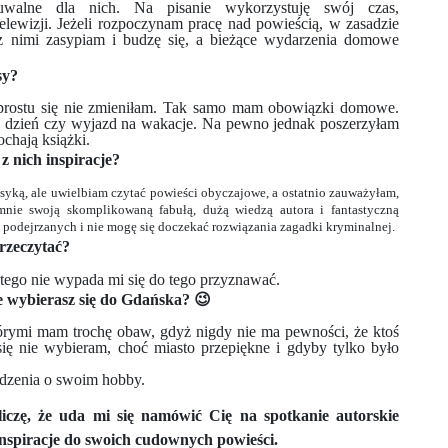
uwalne dla nich. Na pisanie wykorzystuję swój czas,
elewizji. Jeżeli rozpoczynam pracę nad powieścią, w zasadzie
z nimi zasypiam i budzę się, a bieżące wydarzenia domowe
sy?
prostu się nie zmieniłam. Tak samo mam obowiązki domowe.
y dzień czy wyjazd na wakacje. Na pewno jednak poszerzyłam
chają książki.
 z nich inspiracje?
syką, ale uwielbiam czytać powieści obyczajowe, a ostatnio zauważyłam,
 mnie swoją skomplikowaną fabułą, dużą wiedzą autora i fantastyczną
 podejrzanych i nie mogę się doczekać rozwiązania zagadki kryminalnej.
przeczytać?
latego nie wypada mi się do tego przyznawać.
e wybierasz się do Gdańska? 😉
którymi mam trochę obaw, gdyż nigdy nie ma pewności, że ktoś
ię nie wybieram, choć miasto przepiękne i gdyby tylko było
edzenia o swoim hobby.
iczę, że uda mi się namówić Cię na spotkanie autorskie
 inspiracje do swoich cudownych powieści.