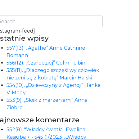
nstagram-feed]
statnie wpisy
557(13). „Agathe” Anne Cathrine
Bomann
556(12). „Czarodziej” Colm Toibin
555(11). „Dlaczego szczęśliwy człowiek
nie żeni się z kobietą” Marcin Halski
554(10). „Dziewczyny z Agencji” Hanka
V. Mody
553(9). „Słoik z marzeniami” Anna
Ziobro
ajnowsze komentarze
552(8). "Władcy światła" Ewelina
Kasiuba ⋆
-
545 (1/2023). „Władcy