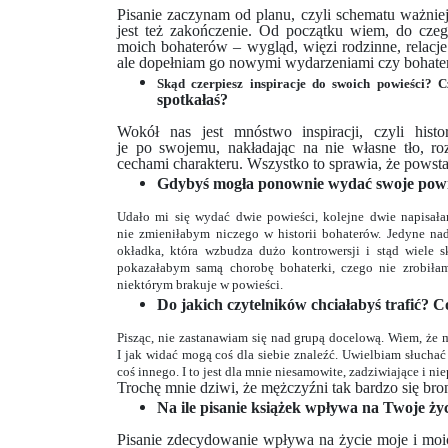
Pisanie zaczynam od planu, czyli schematu ważnie
jest też zakończenie. Od początku wiem, do cze
moich bohaterów – wygląd, więzi rodzinne, relacje 
ale dopełniam go nowymi wydarzeniami czy bohate
Skąd czerpiesz inspiracje do swoich powieści? 
spotkałaś?
Wokół nas jest mnóstwo inspiracji, czyli hist
je po swojemu, nakładając na nie własne tło, 
cechami charakteru. Wszystko to sprawia, że powst
Gdybyś mogła ponownie wydać swoje powieś
Udało mi się wydać dwie powieści, kolejne dwie napisał
nie zmieniłabym niczego w historii bohaterów. Jedyne 
okładka, która wzbudza dużo kontrowersji i stąd wiele s
pokazałabym samą chorobę bohaterki, czego nie zrobiłam
niektórym brakuje w powieści.
Do jakich czytelników chciałabyś trafić? 
Pisząc, nie zastanawiam się nad grupą docelową. Wiem, że 
I jak widać mogą coś dla siebie znaleźć. Uwielbiam słuchać 
coś innego. I to jest dla mnie niesamowite, zadziwiające i 
Trochę mnie dziwi, że mężczyźni tak bardzo się br
Na ile pisanie książek wpływa na Twoje życ
Pisanie zdecydowanie wpływa na życie moje i moi