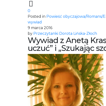
0
Posted in
Powieść obyczajowa/Romans/E
wywiad
9 marca 2016
by
Przeczytanki Dorota Lińska-Złoch
Wywiad z Anetą Krasi
uczuć” i „Szukając sz