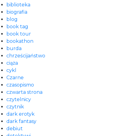
biblioteka
biografia
blog
book tag
book tour
bookathon
burda
chrześcijaństwo
ciąża
cykl
Czarne
czasopismo
czwarta strona
czytelnicy
czytnik
dark erotyk
dark fantasy
debiut
detektywi