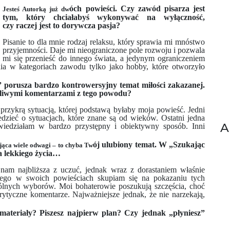
óch powieści. Czy zawód pisarza jest
Jesteś Autorką już dw
tym, który chciałabyś wykonywać na wyłączność,
czy raczej jest to dorywcza pasja?
Pisanie to dla mnie rodzaj relaksu, który sprawia mi mnóstwo
przyjemności. Daje mi nieograniczone pole rozwoju i pozwala
mi się przenieść do innego świata, a jedynym ograniczeniem
nia w kategoriach zawodu tylko jako hobby, które otworzyło
 porusza bardzo kontrowersyjny temat miłości zakazanej.
aźliwymi komentarzami z tego powodu?
 przykrą sytuacją, której podstawą byłaby moja powieść. Jedni
edzieć o sytuacjach, które znane są od wieków. Ostatni jedna
A
owiedziałam w bardzo przystępny i obiektywny sposób. Inni
ój ulubiony temat. W „Szukając
ąca wiele odwagi – to chyba Tw
a lekkiego życia…
nam najbliższa z uczuć, jednak wraz z dorastaniem właśnie
atego w swoich powieściach skupiam się na pokazaniu tych
ólnych wyborów. Moi bohaterowie poszukują szczęścia, choć
krytyczne komentarze. Najważniejsze jednak, że nie narzekają,
materiały? Piszesz najpierw plan? Czy jednak „płyniesz”