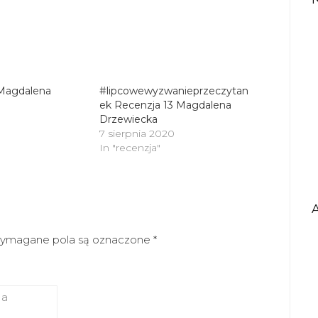
, Magdalena
#lipcowewyzwanieprzeczytan
ek Recenzja 13 Magdalena
Drzewiecka
7 sierpnia 2020
In "recenzja"
ymagane pola są oznaczone
*