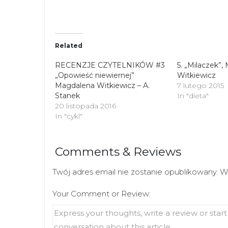
n
n
T
F
w
a
i
c
t
e
t
b
Related
e
o
r
o
(
k
RECENZJE CZYTELNIKÓW #3
5. „Milaczek”
O
(
„Opowieść niewiernej”
p
O
Witkiewicz
e
p
Magdalena Witkiewicz – A.
7 lutego 2015
n
e
s
n
Stanek
In "dieta"
i
s
20 listopada 2016
n
i
n
In "cykl"
n
e
n
w
e
w
w
i
w
Comments & Reviews
n
i
d
n
o
d
Twój adres email nie zostanie opublikowany.
W
w
o
)
w
)
Your Comment or Review: