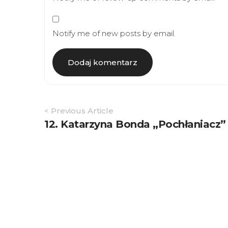
Notify me of new posts by email.
Article
< Previous Article
Navigation
12. Katarzyna Bonda „Pochłaniacz”