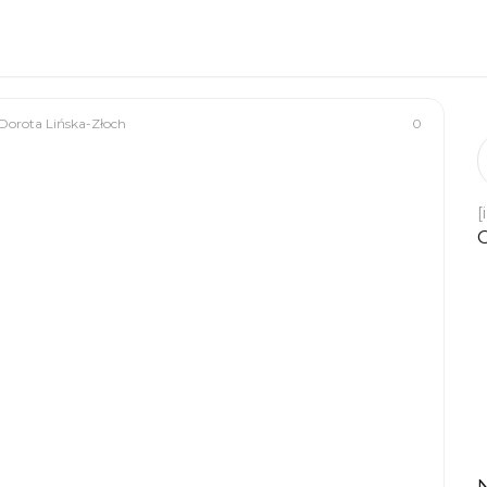
Dorota Lińska-Złoch
0
[