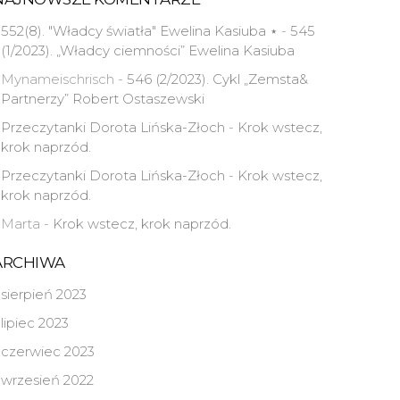
552(8). "Władcy światła" Ewelina Kasiuba ⋆
-
545
(1/2023). „Władcy ciemności” Ewelina Kasiuba
Mynameischrisch
-
546 (2/2023). Cykl „Zemsta&
Partnerzy” Robert Ostaszewski
Przeczytanki Dorota Lińska-Złoch
-
Krok wstecz,
krok naprzód.
Przeczytanki Dorota Lińska-Złoch
-
Krok wstecz,
krok naprzód.
Marta
-
Krok wstecz, krok naprzód.
ARCHIWA
sierpień 2023
lipiec 2023
czerwiec 2023
wrzesień 2022