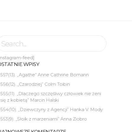
instagram-feed]
OSTATNIE WPISY
557(13). „Agathe” Anne Cathrine Bomann
556(12). „Czarodziej” Colm Toibin
555(11). „Dlaczego szczęśliwy człowiek nie żeni
się z kobietą” Marcin Halski
554(10). „Dziewczyny z Agencji” Hanka V. Mody
553(9). „Słoik z marzeniami” Anna Ziobro
NAJNOWSZE KOMENTARZE