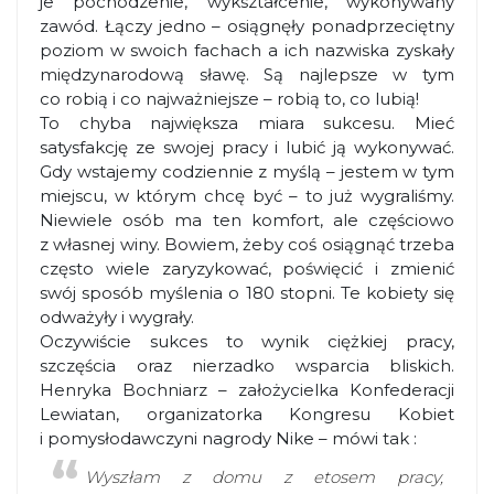
je pochodzenie, wykształcenie, wykonywany
zawód. Łączy jedno – osiągnęły ponadprzeciętny
poziom w swoich fachach a ich nazwiska zyskały
międzynarodową sławę. Są najlepsze w tym
co robią i co najważniejsze – robią to, co lubią!
To chyba największa miara sukcesu. Mieć
satysfakcję ze swojej pracy i lubić ją wykonywać.
Gdy wstajemy codziennie z myślą – jestem w tym
miejscu, w którym chcę być – to już wygraliśmy.
Niewiele osób ma ten komfort, ale częściowo
z własnej winy. Bowiem, żeby coś osiągnąć trzeba
często wiele zaryzykować, poświęcić i zmienić
swój sposób myślenia o 180 stopni. Te kobiety się
odważyły i wygrały.
Oczywiście sukces to wynik ciężkiej pracy,
szczęścia oraz nierzadko wsparcia bliskich.
Henryka Bochniarz – założycielka Konfederacji
Lewiatan, organizatorka Kongresu Kobiet
i pomysłodawczyni nagrody Nike – mówi tak :
Wyszłam z domu z etosem pracy,