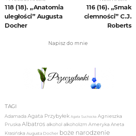
Navigation
118 (18). „Anatomia
116 (16). „Smak
uległości” Augusta
ciemności” C.J.
Docher
Roberts
Napisz do mnie
TAGI
Agata Przybyłek
Agnieszka
Adamada
Agata Suchocka
Albatros
Pruska
Ameryka
alkohol
alkoholizm
Aneta
boże narodzenie
Krasińska
Augusta Docher