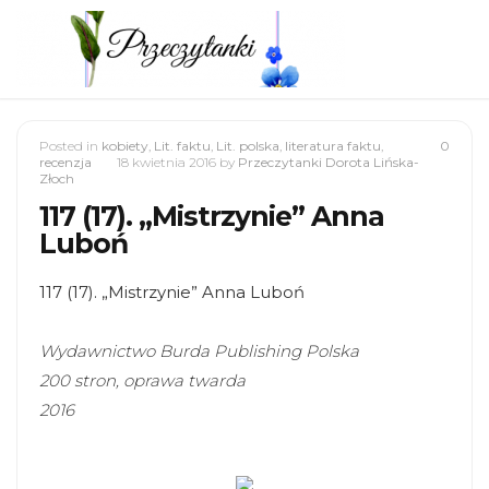
Posted in
kobiety
,
Lit. faktu
,
Lit. polska
,
literatura faktu
,
0
recenzja
18 kwietnia 2016
by
Przeczytanki Dorota Lińska-
Złoch
117 (17). „Mistrzynie” Anna
Luboń
117 (17). „Mistrzynie” Anna Luboń
Wydawnictwo Burda Publishing Polska
200 stron, oprawa twarda
2016