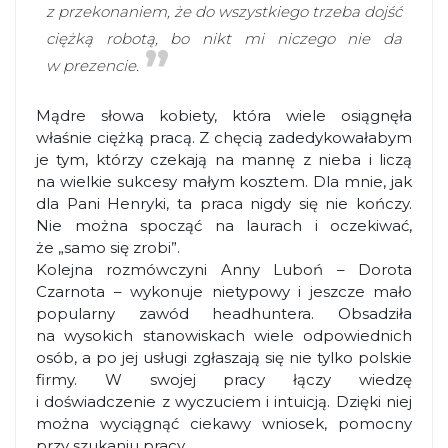
z przekonaniem, że do wszystkiego trzeba dojść
ciężką robotą, bo nikt mi niczego nie da
w prezencie.
Mądre słowa kobiety, która wiele osiągnęła
właśnie ciężką pracą. Z chęcią zadedykowałabym
je tym, którzy czekają na mannę z nieba i liczą
na wielkie sukcesy małym kosztem. Dla mnie, jak
dla Pani Henryki, ta praca nigdy się nie kończy.
Nie można spocząć na laurach i oczekiwać,
że „samo się zrobi”.
Kolejna rozmówczyni Anny Luboń – Dorota
Czarnota – wykonuje nietypowy i jeszcze mało
popularny zawód headhuntera. Obsadziła
na wysokich stanowiskach wiele odpowiednich
osób, a po jej usługi zgłaszają się nie tylko polskie
firmy. W swojej pracy łączy wiedzę
i doświadczenie z wyczuciem i intuicją. Dzięki niej
można wyciągnąć ciekawy wniosek, pomocny
przy szukaniu pracy.