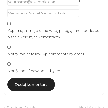
*
Zapamiętaj moje dane w tej przeglądarce podczas
pisania kolejnych komentarzy.
Notify me of follow-up comments by email.
Notify me of new posts by email.
Article
< Previous Article
Next Article >