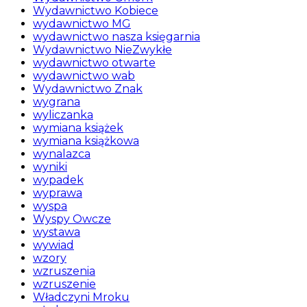
Wydawnictwo Kobiece
wydawnictwo MG
wydawnictwo nasza księgarnia
Wydawnictwo NieZwykłe
wydawnictwo otwarte
wydawnictwo wab
Wydawnictwo Znak
wygrana
wyliczanka
wymiana książek
wymiana książkowa
wynalazca
wyniki
wypadek
wyprawa
wyspa
Wyspy Owcze
wystawa
wywiad
wzory
wzruszenia
wzruszenie
Władczyni Mroku