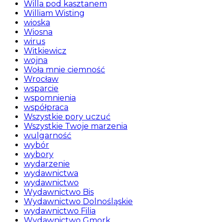
Willa pod kasztanem
William Wisting
wioska
Wiosna
wirus
Witkiewicz
wojna
Woła mnie ciemność
Wrocław
wsparcie
wspomnienia
współpraca
Wszystkie pory uczuć
Wszystkie Twoje marzenia
wulgarność
wybór
wybory
wydarzenie
wydawnictwa
wydawnictwo
Wydawnictwo Bis
Wydawnictwo Dolnośląskie
wydawnictwo Filia
Wydawnictwo Gmork