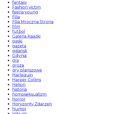
fantasy
Fashion victim
feeria young
Filia
Filia Mroczna Strona
film
futbol
Galeria Książki
gąski
gazeta
gdańsk
Gdynia
gra
groza
gry planszowe
Harlequin
Harper Collins
Helion
historia
homoseksualizm
horror
Horyzonty Zdarzeń
humor
Initium