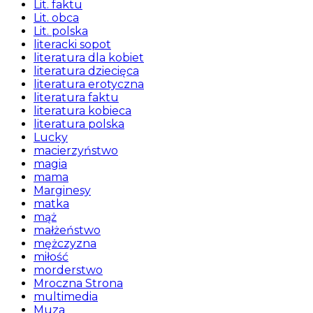
Lit. faktu
Lit. obca
Lit. polska
literacki sopot
literatura dla kobiet
literatura dziecięca
literatura erotyczna
literatura faktu
literatura kobieca
literatura polska
Lucky
macierzyństwo
magia
mama
Marginesy
matka
mąż
małżeństwo
mężczyzna
miłość
morderstwo
Mroczna Strona
multimedia
Muza