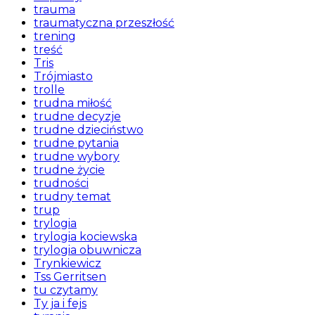
trauma
traumatyczna przeszłość
trening
treść
Tris
Trójmiasto
trolle
trudna miłość
trudne decyzje
trudne dzieciństwo
trudne pytania
trudne wybory
trudne życie
trudności
trudny temat
trup
trylogia
trylogia kociewska
trylogia obuwnicza
Trynkiewicz
Tss Gerritsen
tu czytamy
Ty ja i fejs