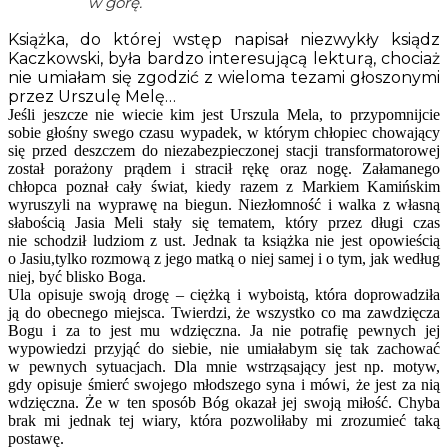
w górę.
Książka, do której wstęp napisał niezwykły ksiądz
Kaczkowski, była bardzo interesującą lekturą, chociaż
nie umiałam się zgodzić z wieloma tezami głoszonymi
przez Urszulę Melę…
Jeśli jeszcze nie wiecie kim jest Urszula Mela, to przypomnijcie
sobie głośny swego czasu wypadek, w którym chłopiec chowający
się przed deszczem do niezabezpieczonej stacji transformatorowej
został porażony prądem i stracił rękę oraz nogę. Załamanego
chłopca poznał cały świat, kiedy razem z Markiem Kamińskim
wyruszyli na wyprawę na biegun. Niezłomność i walka z własną
słabością Jasia Meli stały się tematem, który przez długi czas
nie schodził ludziom z ust. Jednak ta książka nie jest opowieścią
o Jasiu,tylko rozmową z jego matką o niej samej i o tym, jak według
niej, być blisko Boga.
Ula opisuje swoją drogę – ciężką i wyboistą, która doprowadziła
ją do obecnego miejsca. Twierdzi, że wszystko co ma zawdzięcza
Bogu i za to jest mu wdzięczna. Ja nie potrafię pewnych jej
wypowiedzi przyjąć do siebie, nie umiałabym się tak zachować
w pewnych sytuacjach. Dla mnie wstrząsający jest np. motyw,
gdy opisuje śmierć swojego młodszego syna i mówi, że jest za nią
wdzięczna. Że w ten sposób Bóg okazał jej swoją miłość. Chyba
brak mi jednak tej wiary, która pozwoliłaby mi zrozumieć taką
postawę.