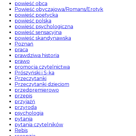
powieść obca
Powieść obyczajowa/Romans/Erotyk
powieść poetycka
powieść polska
powieść psychologiczna
powieść sensacyjna
powieść skandynawska
Poznań
praca
prawdziwa historia
prawo
promocja czytelnictwa
Prószyński i S-ka
Przeczytanki
Przeczytanki dzieciom
przedpremierowo
przepis
przyjaźń
przyroda
psychologia
pytania
pytania czytelników
Rebis