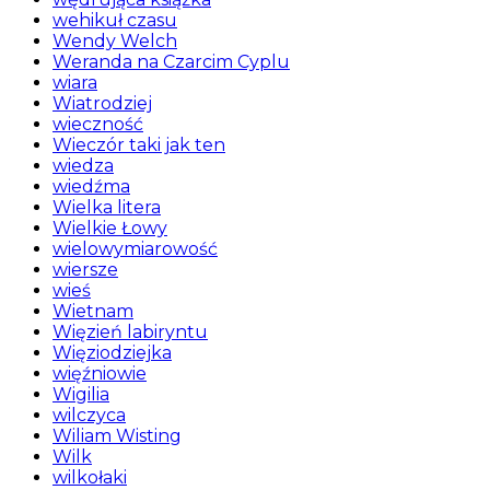
wehikuł czasu
Wendy Welch
Weranda na Czarcim Cyplu
wiara
Wiatrodziej
wieczność
Wieczór taki jak ten
wiedza
wiedźma
Wielka litera
Wielkie Łowy
wielowymiarowość
wiersze
wieś
Wietnam
Więzień labiryntu
Więziodziejka
więźniowie
Wigilia
wilczyca
Wiliam Wisting
Wilk
wilkołaki