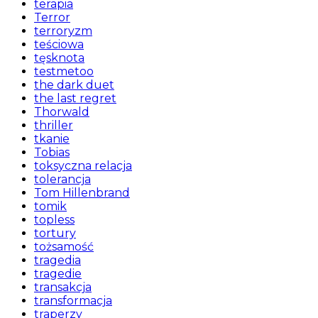
terapia
Terror
terroryzm
teściowa
tęsknota
testmetoo
the dark duet
the last regret
Thorwald
thriller
tkanie
Tobias
toksyczna relacja
tolerancja
Tom Hillenbrand
tomik
topless
tortury
tożsamość
tragedia
tragedie
transakcja
transformacja
traperzy