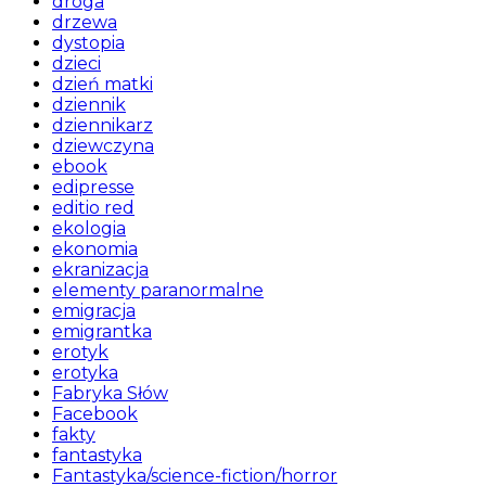
droga
drzewa
dystopia
dzieci
dzień matki
dziennik
dziennikarz
dziewczyna
ebook
edipresse
editio red
ekologia
ekonomia
ekranizacja
elementy paranormalne
emigracja
emigrantka
erotyk
erotyka
Fabryka Słów
Facebook
fakty
fantastyka
Fantastyka/science-fiction/horror