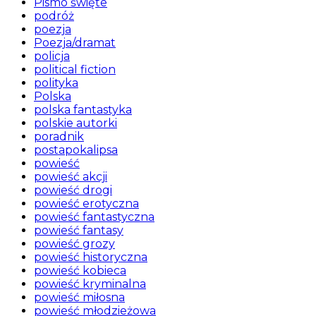
Pismo święte
podróż
poezja
Poezja/dramat
policja
political fiction
polityka
Polska
polska fantastyka
polskie autorki
poradnik
postapokalipsa
powieść
powieść akcji
powieść drogi
powieść erotyczna
powieść fantastyczna
powieść fantasy
powieść grozy
powieść historyczna
powieść kobieca
powieść kryminalna
powieść miłosna
powieść młodzieżowa