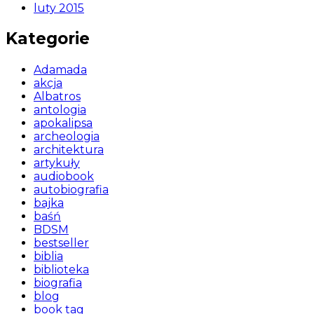
luty 2015
Kategorie
Adamada
akcja
Albatros
antologia
apokalipsa
archeologia
architektura
artykuły
audiobook
autobiografia
bajka
baśń
BDSM
bestseller
biblia
biblioteka
biografia
blog
book tag