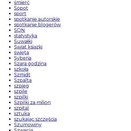
śmierć
Sopot
sport
spotkanie autorskie
spotkanie blogerów
SQN
statystyka
Suwałki
Świat książki
święta
Syberia
Szara godzina
szkoła
Szmidt
Szpalta
szpieg
szpile
szpilki
Szpilki za milion
szpital
sztuka
szukając szczęścia
Szumowiny
Szwecja