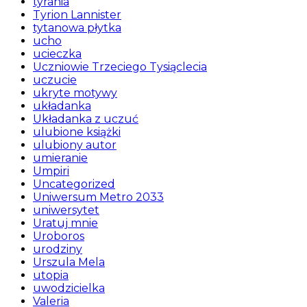
tyrania
Tyrion Lannister
tytanowa płytka
ucho
ucieczka
Uczniowie Trzeciego Tysiąclecia
uczucie
ukryte motywy
układanka
Układanka z uczuć
ulubione książki
ulubiony autor
umieranie
Umpiri
Uncategorized
Uniwersum Metro 2033
uniwersytet
Uratuj mnie
Uroboros
urodziny
Urszula Mela
utopia
uwodzicielka
Valeria