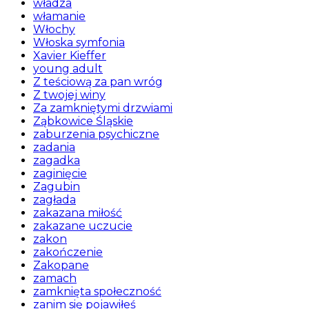
władza
włamanie
Włochy
Włoska symfonia
Xavier Kieffer
young adult
Z teściową za pan wróg
Z twojej winy
Za zamkniętymi drzwiami
Ząbkowice Śląskie
zaburzenia psychiczne
zadania
zagadka
zaginięcie
Zagubin
zagłada
zakazana miłość
zakazane uczucie
zakon
zakończenie
Zakopane
zamach
zamknięta społeczność
zanim się pojawiłeś