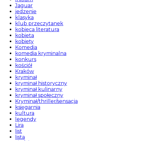
Jaguar
jedzenie
klasyka
klub przeczytanek
kobieca literatura
kobieta
kobiety
Komedia
komedia kryminalna
konkurs
kościół
Kraków
kryminał
kryminał historyczny
kryminał kulinarny
kryminał społeczny
Kryminał/thriller/sensacja
księgarnia
kultura
legendy
Lira
list
lista