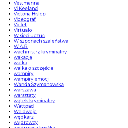
Vestmanna
Vi Keeland
Victoria Hislop
Videograf
Violet
Virtualo
W sieci uczuć
W szponach szaleństwa
W.A.B.
wachmistrz kryminalny
wakacje
walka
walka o szczęście
wampiry
wampiry emocji
Wanda Szymanowska
warszawa
warsztaty
wątek kryminalny
Wattpad
We dwoje
wędkarz
wędrowcy
wędrująca książka