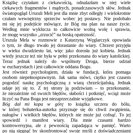
Książkę czytałam z ciekawością, odnalazłam w niej wiele
ciekawych fragmentów i mądrych, ponadczasowych słów. Jednak
światopogląd Urszuli Meli jest dla mnie zbyt odległy i wielokrotnie
czułam wewnętrzny sprzeciw wobec jej postawy. Nie podobało
mi się jej podejście mówiące, że Bóg ma plan na nasze życie.
Według mnie wyklucza to całkowicie wolną wolę i sprawia,
że mogę wszystko „zrzucić” na boską opatrzność.
Urszula Mela w rozmowie z Katarzyną Węglarczyk opowiada
o tym, że długo trwało jej dorastanie do wiary. Chrzest przyjęła
w wieku dwudziestu lat, więc jako dorosła już kobieta. Jednak
wtedy jeszcze też nie była w pełni przekonana do wiary katolickiej.
Teraz jednak należy do wspólnoty Droga, bierze udział
w eucharystiach i jest całkowicie oddana Bogu.
Jest również psychologiem, działa w fundacji, która pomaga
osobom niepełnosprawnym. Jak sama mówi, ciężko jest czasem
pogodzić naukę psychologiczną z wiarą chrześcijańską. Jednak
udaje jej się to. Z tej strony ją podziwiam – to przekonanie,
że niezależnie od swoich błędów, słabości i potknięć, wciąż może
liczyć na Pana Boga jest niezaprzeczalnie wyjątkowe.
Bóg dał mi kopa w górę
to książka szczera do bólu,
w której bohaterka-autorka przyznaje się do chwil zwątpienia,
nałogów i wielkich błędów, których nie może już cofnąć. To jej
spowiedź i manifest wiary. Dla mnie czasami bardzo
kontrowersyjna, ale z pewnością zapadająca w pamięć. Warto
po nią sięgnąć by skonfrontować swoje myśli z doświadczeniami