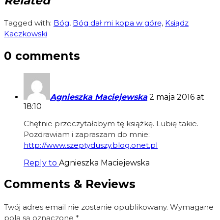
Related
Tagged with:
Bóg
,
Bóg dał mi kopa w górę
,
Ksiądz
Kaczkowski
0 comments
Agnieszka Maciejewska
2 maja 2016 at
18:10
Chętnie przeczytałabym tę książkę. Lubię takie.
Pozdrawiam i zapraszam do mnie:
http://www.szeptyduszy.blog.onet.pl
Reply to
Agnieszka Maciejewska
Comments & Reviews
Twój adres email nie zostanie opublikowany.
Wymagane
pola są oznaczone
*