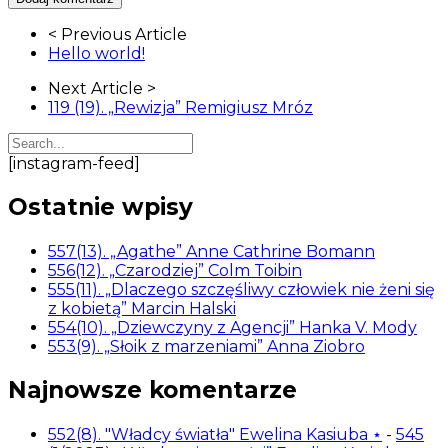
Article
< Previous Article
Navigation
Hello world!
Next Article >
119 (19). „Rewizja” Remigiusz Mróz
[instagram-feed]
Ostatnie wpisy
557(13). „Agathe” Anne Cathrine Bomann
556(12). „Czarodziej” Colm Toibin
555(11). „Dlaczego szczęśliwy człowiek nie żeni się
z kobietą” Marcin Halski
554(10). „Dziewczyny z Agencji” Hanka V. Mody
553(9). „Słoik z marzeniami” Anna Ziobro
Najnowsze komentarze
552(8). "Władcy światła" Ewelina Kasiuba ⋆
-
545