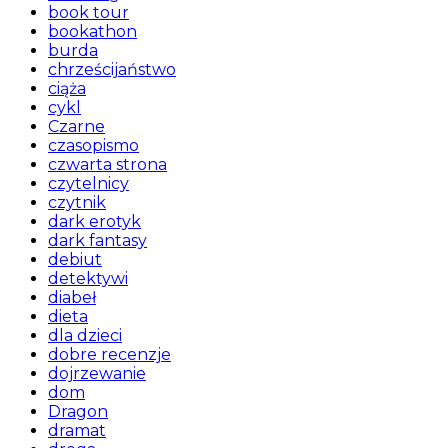
book tour
bookathon
burda
chrześcijaństwo
ciąża
cykl
Czarne
czasopismo
czwarta strona
czytelnicy
czytnik
dark erotyk
dark fantasy
debiut
detektywi
diabeł
dieta
dla dzieci
dobre recenzje
dojrzewanie
dom
Dragon
dramat