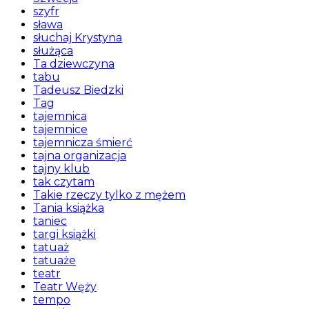
szyfr
sława
słuchaj Krystyna
służąca
Ta dziewczyna
tabu
Tadeusz Biedzki
Tag
tajemnica
tajemnice
tajemnicza śmierć
tajna organizacja
tajny klub
tak czytam
Takie rzeczy tylko z mężem
Tania książka
taniec
targi książki
tatuaż
tatuaże
teatr
Teatr Węży
tempo