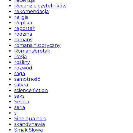
recenzja
Recenzje czytelników
rekomendacja
religia
Replika
reportaż
rodzina
romans
romans historyczny
Romans/erotyk
Rosja
rośliny
rozwód
saga
samotność
satyra
science fiction
seks
Serbia
seria
sf
Sine qua non
skandynawia
Smak Słowa