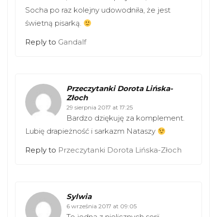
Socha po raz kolejny udowodniła, że jest
świetną pisarką.
Reply to
Gandalf
Przeczytanki Dorota Lińska-
Złoch
29 sierpnia 2017 at 17:25
Bardzo dziękuję za komplement.
Lubię drapieżność i sarkazm Nataszy
Reply to
Przeczytanki Dorota Lińska-Złoch
Sylwia
6 września 2017 at 09:05
To jedna z nielicznych serii,