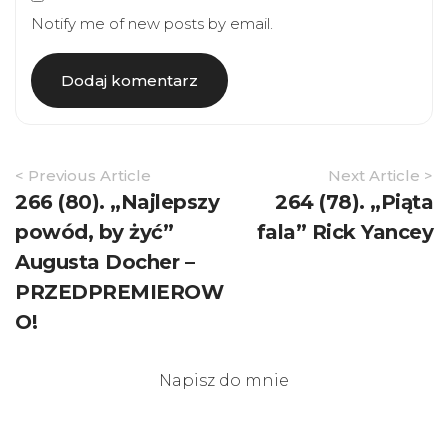
Notify me of new posts by email.
Article
< Previous Article
Next Article >
Navigation
266 (80). „Najlepszy
264 (78). „Piąta
powód, by żyć”
fala” Rick Yancey
Augusta Docher –
PRZEDPREMIEROW
O!
Napisz do mnie