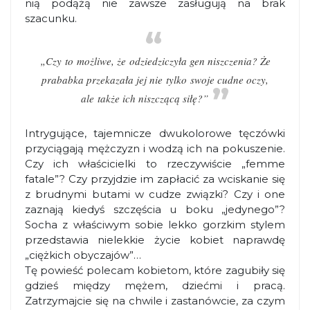
nią podążą nie zawsze zasługują na brak
szacunku.
„Czy to możliwe, że odziedziczyła gen niszczenia? Że
prababka przekazała jej nie tylko swoje cudne oczy,
ale także ich niszczącą siłę?”
Intrygujące, tajemnicze dwukolorowe tęczówki
przyciągają mężczyzn i wodzą ich na pokuszenie.
Czy ich właścicielki to rzeczywiście „femme
fatale”? Czy przyjdzie im zapłacić za wciskanie się
z brudnymi butami w cudze związki? Czy i one
zaznają kiedyś szczęścia u boku „jedynego”?
Socha z właściwym sobie lekko gorzkim stylem
przedstawia nielekkie życie kobiet naprawdę
„ciężkich obyczajów”…
Tę powieść polecam kobietom, które zagubiły się
gdzieś między mężem, dziećmi i pracą.
Zatrzymajcie się na chwile i zastanówcie, za czym