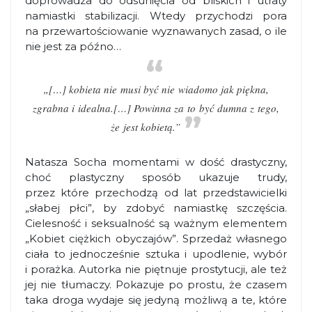
doprowadza do odsunięcia od bliskich i utraty
namiastki stabilizacji. Wtedy przychodzi pora
na przewartościowanie wyznawanych zasad, o ile
nie jest za późno…
„[…] kobieta nie musi być nie wiadomo jak piękna,
zgrabna i idealna.[…] Powinna za to być dumna z tego,
że jest kobietą.”
Natasza Socha momentami w dość drastyczny,
choć plastyczny sposób ukazuje trudy,
przez które przechodzą od lat przedstawicielki
„słabej płci”, by zdobyć namiastkę szczęścia.
Cielesność i seksualność są ważnym elementem
„Kobiet ciężkich obyczajów”. Sprzedaż własnego
ciała to jednocześnie sztuka i upodlenie, wybór
i porażka. Autorka nie piętnuje prostytucji, ale też
jej nie tłumaczy. Pokazuje po prostu, że czasem
taka droga wydaje się jedyną możliwą a te, które