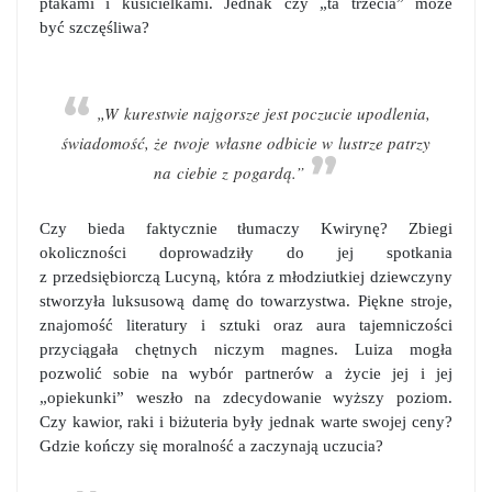
ptakami i kusicielkami. Jednak czy „ta trzecia” może
być szczęśliwa?
„W kurestwie najgorsze jest poczucie upodlenia,
świadomość, że twoje własne odbicie w lustrze patrzy
na ciebie z pogardą.”
Czy bieda faktycznie tłumaczy Kwirynę? Zbiegi
okoliczności doprowadziły do jej spotkania
z przedsiębiorczą Lucyną, która z młodziutkiej dziewczyny
stworzyła luksusową damę do towarzystwa. Piękne stroje,
znajomość literatury i sztuki oraz aura tajemniczości
przyciągała chętnych niczym magnes. Luiza mogła
pozwolić sobie na wybór partnerów a życie jej i jej
„opiekunki” weszło na zdecydowanie wyższy poziom.
Czy kawior, raki i biżuteria były jednak warte swojej ceny?
Gdzie kończy się moralność a zaczynają uczucia?