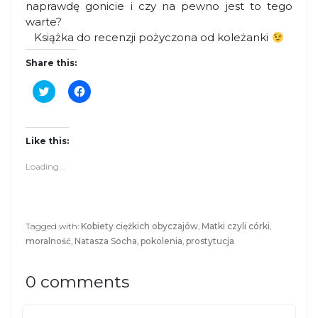
naprawdę gonicie i czy na pewno jest to tego
warte?
Książka do recenzji pożyczona od koleżanki
Share this:
C
C
l
l
i
i
c
c
k
k
t
t
Like this:
o
o
s
s
Loading...
h
h
a
a
r
r
e
e
o
o
n
n
Tagged with:
Kobiety ciężkich obyczajów
,
Matki czyli córki
,
T
F
moralność
,
Natasza Socha
,
pokolenia
,
prostytucja
w
a
i
c
t
e
t
b
0 comments
e
o
r
o
(
k
O
(