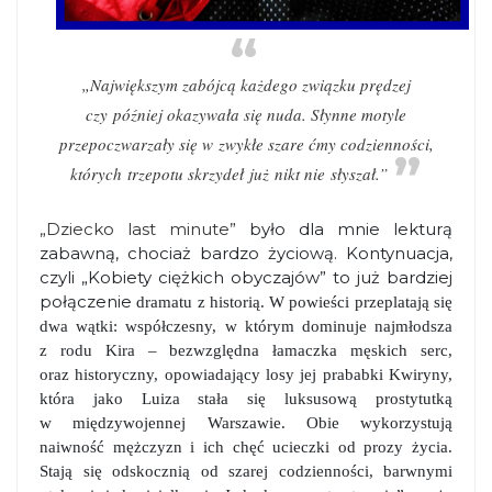
„Największym zabójcą każdego związku prędzej
czy później okazywała się nuda. Słynne motyle
przepoczwarzały się w zwykłe szare ćmy codzienności,
których trzepotu skrzydeł już nikt nie słyszał.”
„Dziecko last minute”
było dla mnie lekturą
zabawną, chociaż bardzo życiową. Kontynuacja,
czyli „Kobiety ciężkich obyczajów” to już bardziej
połączenie
dramatu z historią. W powieści przeplatają się
dwa wątki: współczesny, w którym dominuje najmłodsza
z rodu Kira – bezwzględna łamaczka męskich serc,
oraz historyczny, opowiadający losy jej prababki Kwiryny,
która jako Luiza stała się luksusową prostytutką
w międzywojennej Warszawie. Obie wykorzystują
naiwność mężczyzn i ich chęć ucieczki od prozy życia.
Stają się odskocznią od szarej codzienności, barwnymi