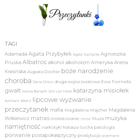
TAGI
Agata Przybyłek
Agnieszka
Adamada
Agata Suchocka
Albatros
Pruska
Ameryka
alkohol
alkoholizm
Aneta
boże narodzenie
Krasińska
Augusta Docher
choroba
druga wojna światowa
Ewa Formella
Daria Orlicz
katarzyna misiołek
gwałt
Iwona Banach
Jorn Lier Horst
lipcowe wyzwanie
lekarz
komisarz
przeczytanek
mafia
Magdalena
Magdalena Majcher
muzyka
matras
Witkiewicz
molestowanie
Muza
mróz
namiętność
narkotyki
Natasza Socha
patologia
porwanie
postapokaliptyczny
prostytucja
przemiana