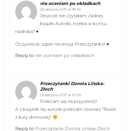
p
O
nie oceniam po okładkach
e
p
n
e
26 sierpnia 2017 at 18:49
s
n
Jeszcze nie czytałam, żadnej
i
s
n
i
książki Autorki, trzeba w końcu
n
n
nadrobić! ♥
e
n
w
e
w
w
i
w
Oczywiście, super recenzja Przeczytanko! ♥
n
i
d
n
o
d
Reply to
nie oceniam po okładkach
w
o
)
w
)
Przeczytanki Dorota Lińska-
Złoch
26 sierpnia 2017 at 19:06
Polecam się na przyszłość!
A z książek tej autorki polecam również "Rosół
z kury domowej"
Reply to
Przeczytanki Dorota Lińska-Złoch