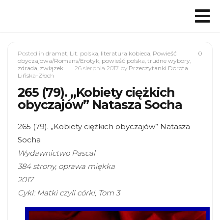
Posted in
dramat
,
Lit. polska
,
literatura kobieca
,
Powieść
0
obyczajowa/Romans/Erotyk
,
powieść polska
,
trudne wybory
,
zdrada
,
związek
26 sierpnia 2017
by
Przeczytanki Dorota
Lińska-Złoch
265 (79). „Kobiety ciężkich
obyczajów” Natasza Socha
265 (79). „Kobiety ciężkich obyczajów” Natasza
Socha
Wydawnictwo Pascal
384 strony, oprawa miękka
2017
Cykl: Matki czyli córki, Tom 3