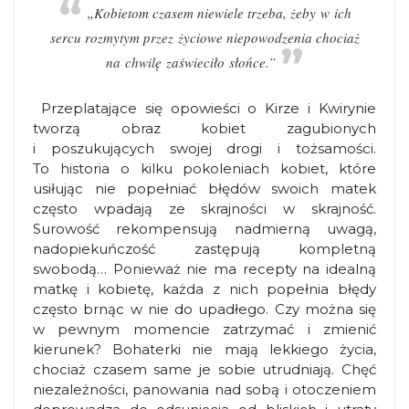
„Kobietom czasem niewiele trzeba, żeby w ich
sercu rozmytym przez życiowe niepowodzenia chociaż
na chwilę zaświeciło słońce.”
Przeplatające się opowieści o Kirze i Kwirynie
tworzą obraz kobiet zagubionych
i poszukujących swojej drogi i tożsamości.
To historia o kilku pokoleniach kobiet, które
usiłując nie popełniać błędów swoich matek
często wpadają ze skrajności w skrajność.
Surowość rekompensują nadmierną uwagą,
nadopiekuńczość zastępują kompletną
swobodą… Ponieważ nie ma recepty na idealną
matkę i kobietę, każda z nich popełnia błędy
często brnąc w nie do upadłego. Czy można się
w pewnym momencie zatrzymać i zmienić
kierunek? Bohaterki nie mają lekkiego życia,
chociaż czasem same je sobie utrudniają. Chęć
niezależności, panowania nad sobą i otoczeniem