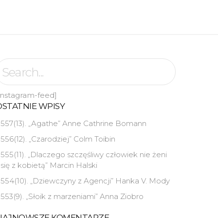
instagram-feed]
OSTATNIE WPISY
557(13). „Agathe” Anne Cathrine Bomann
556(12). „Czarodziej” Colm Toibin
555(11). „Dlaczego szczęśliwy człowiek nie żeni
się z kobietą” Marcin Halski
554(10). „Dziewczyny z Agencji” Hanka V. Mody
553(9). „Słoik z marzeniami” Anna Ziobro
NAJNOWSZE KOMENTARZE