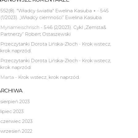
552(8). "Władcy światła" Ewelina Kasiuba ⋆
-
545
(1/2023). „Władcy ciemności” Ewelina Kasiuba
Mynameischrisch
-
546 (2/2023). Cykl „Zemsta&
Partnerzy” Robert Ostaszewski
Przeczytanki Dorota Lińska-Złoch
-
Krok wstecz,
krok naprzód.
Przeczytanki Dorota Lińska-Złoch
-
Krok wstecz,
krok naprzód.
Marta
-
Krok wstecz, krok naprzód.
ARCHIWA
sierpień 2023
lipiec 2023
czerwiec 2023
wrzesień 2022