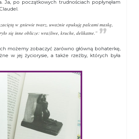
a. Ja, po początkowych trudnościach popłynęłam
Claudel.
 zaciętą w gniewie twarz, uważnie opukuję palcami maskę,
yło się inne oblicze: wrażliwe, kruche, delikatne.”
órych możemy zobaczyć zarówno główną bohaterkę,
ażne w jej życiorysie, a także rzeźby, których była