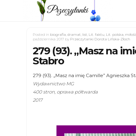
Posted in
biografia
,
dramat
,
list
,
Lit. faktu
,
Lit. polska
,
miłoś
października 2017
by
Przeczytanki Dorota Lińska-Złoch
279 (93). „Masz na im
Stabro
279 (93). „Masz na imię Camille” Agnieszka S
Wydawnictwo MG
400 stron, oprawa półtwarda
2017