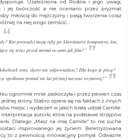
ysponuje. Uzależniona od Rodina i jego uwagi,
 i jej twórczość a nie oceniano przez pryzmat
iędzy miłością do mężczyzny i pasją tworzenia coraz
 później na niej srogo zemścić…
tedy? Kto prowadzi moją rękę po klawiaturze komputera, kto,
ce się teraz przed moimi oczami jak film?”
ikolwiek sens, skoro nie odpowiadasz? Dla kogo je piszę?
sze spotkanie ponad sto lat później nazwać rozmową?”
zątku ogromnie mnie zaskoczyła i przez pewien czas
 jednej strony Stabro opiera się na faktach z innych
opisów miejsc i wydarzeń w jakich brała udział Camille.
a interpretacja autorki, która na podstawie strzępów
rki. Dlatego „Masz na imię Camille” to nie suche
postaci inspirowanego jej życiem. Beletryzowana
orcy to z pewnością innowacyjny pomysł. Odważne