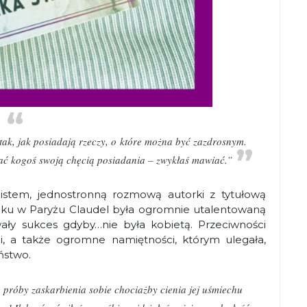
 tak, jak posiadają rzeczy, o które można być zazdrosnym.
zać kogoś swoją chęcią posiadania – zwykłaś mawiać.”
 listem, jednostronną rozmową autorki z tytułową
ieku w Paryżu Claudel była ogromnie utalentowaną
ały sukces gdyby…nie była kobietą. Przeciwności
ści, a także ogromne namiętności, którym ulegała,
eństwo.
 próby zaskarbienia sobie chociażby cienia jej uśmiechu