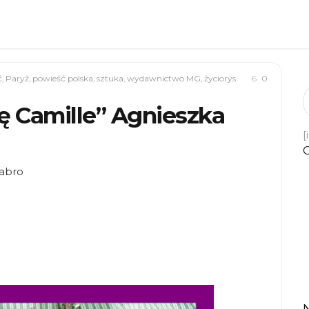
ć
,
Paryż
,
powieść polska
,
sztuka
,
wydawnictwo MG
,
życiorys
6
0
ię Camille” Agnieszka
[
tabro