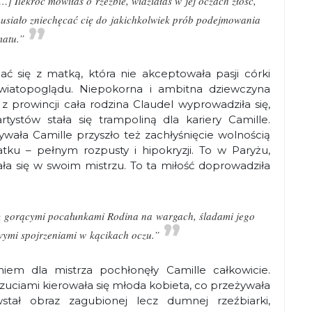
] Ilekroć mówiłaś o rzeźbie, widziałaś w jej oczach złość,
musiało zniechęcać cię do jakichkolwiek prób podejmowania
matu.”
ać się z matką, która nie akceptowała pasji córki
światopoglądu. Niepokorna i ambitna dziewczyna
 z prowincji cała rodzina Claudel wyprowadziła się,
tystów stała się trampoliną dla kariery Camille.
ywała Camille przyszło też zachłyśnięcie wolnością
tku – pełnym rozpusty i hipokryzji. To w Paryżu,
ała się w swoim mistrzu. To ta miłość doprowadziła
 z gorącymi pocałunkami Rodina na wargach, śladami jego
wymi spojrzeniami w kącikach oczu.”
niem dla mistrza pochłonęły Camille całkowicie.
czuciami kierowała się młoda kobieta, co przeżywała
tał obraz zagubionej lecz dumnej rzeźbiarki,