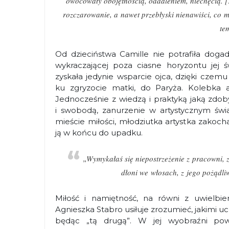
owocowały obojętnością, oddaleniem, niechęcią. […
rozczarowanie, a nawet przebłyski nienawiści, co 
te
Od dzieciństwa Camille nie potrafiła dogad
wykraczającej poza ciasne horyzontu jej 
zyskała jedynie wsparcie ojca, dzięki czemu
ku zgryzocie matki, do Paryża. Kolebka ar
Jednocześnie z wiedzą i praktyką jaką zdob
i swobodą, zanurzenie w artystycznym świa
mieście miłości, młodziutka artystka zakoch
ją w końcu do upadku.
„Wymykałaś się niepostrzeżenie z pracowni,
dłoni we włosach, z jego pożądli
Miłość i namiętność, na równi z uwielbie
Agnieszka Stabro usiłuje zrozumieć, jakimi u
będąc „tą drugą”. W jej wyobraźni pows