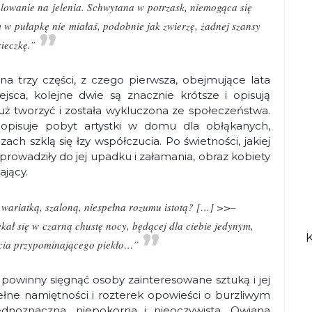
olowanie na jelenia. Schwytana w potrzask, niemogąca się
 w pułapkę nie miałaś, podobnie jak zwierzę, żadnej szansy
ieczkę.”
na trzy części, z czego pierwsza, obejmujące lata
ejsca, kolejne dwie są znacznie krótsze i opisują
uż tworzyć i została wykluczona ze społeczeństwa.
opisuje pobyt artystki w domu dla obłąkanych,
h szklą się łzy współczucia. Po świetności, jakiej
prowadziły do jej upadku i załamania, obraz kobiety
ający.
ariatką, szaloną, niespełna rozumu istotą? […] >>–
ekał się w czarną chustę nocy, będącej dla ciebie jedynym,
cia przypominającego piekło…”
owinny sięgnąć osoby zainteresowane sztuką i jej
pełne namiętności i rozterek opowieści o burzliwym
ednoznaczna, niepokorna i nieoczywista. Owiana