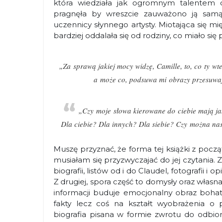
która wiedziała jak ogromnym talentem d
pragnęła by wreszcie zauważono ją samą
uczennicy słynnego artysty. Miotająca się m
bardziej oddalała się od rodziny, co miało się
„Za sprawą jakiej mocy widzę, Camille, to, co ty w
a może co, podsuwa mi obrazy przesuwają
„Czy moje słowa kierowane do ciebie mają jak
Dla ciebie? Dla innych? Dla siebie? Czy można na
Muszę przyznać, że forma tej książki z poc
musiałam się przyzwyczajać do jej czytania. Z
biografii, listów od i do Claudel, fotografii i 
Z drugiej, spora część to domysły oraz własn
informacji buduje emocjonalny obraz bohate
fakty lecz coś na kształt wyobrażenia o 
biografia pisana w formie zwrotu do odbi