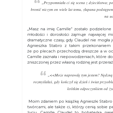
„Przypomniała ci się scena z dzieciństwa; p
bronić niczym on wiele lat temu, złapana podstępem
na uc
„Masz na imię Camille” zostało podzielone 
młodości i dorosłości zajmuje najwięcej mi
dramatyczne czasy, gdy Claudel nie mogła j
Agnieszka Stabro z takim przekonaniem 
że po plecach przechodzą dreszcze a w oczac
Camille zaznała i niepowodzeniach, które do
zniszczonej przez własną rodzinę jest przeraż
„<<Może naprawdę tym jestem? Nędzną w
rozmyślałaś, gdy kończył się dzień i świat przyobl
krótkim odpoczynkiem od ży
Moim zdaniem po książkę Agnieszki Stabro p
twórcami, ale także ci, którzy cenią sobie 
życiu. Camille Claudel to bohaterka niej