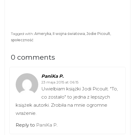
a
a
r
r
e
e
o
o
n
n
T
F
w
a
i
c
Tagged with:
Ameryka
,
II wojna światowa
,
Jodie Picoult
,
t
e
t
b
społeczność
e
o
r
o
(
k
O
(
0 comments
p
O
e
p
n
e
s
n
i
s
PaniKa P.
n
i
n
23 maja 2015 at 06:15
n
Uwielbiam książki Jodi Picoult. "To,
e
n
w
e
co zostało" to jedna z lepszych
w
w
i
w
książek autorki. Zrobiła na mnie ogromne
n
i
d
n
wrażenie.
o
d
w
o
)
w
Reply to
PaniKa P.
)