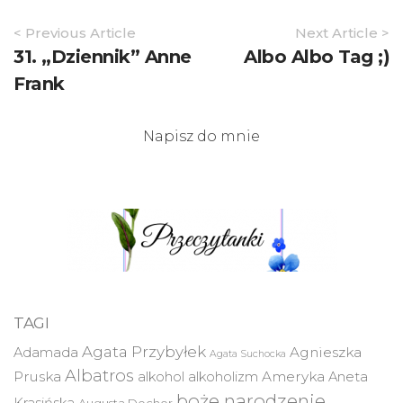
Article
< Previous Article
Next Article >
Navigation
31. „Dziennik” Anne
Albo Albo Tag ;)
Frank
Napisz do mnie
TAGI
Agata Przybyłek
Agnieszka
Adamada
Agata Suchocka
Albatros
Pruska
Ameryka
alkohol
alkoholizm
Aneta
boże narodzenie
Krasińska
Augusta Docher