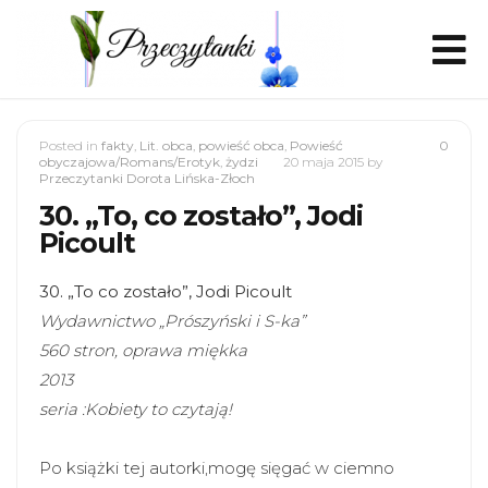
Posted in
fakty
,
Lit. obca
,
powieść obca
,
Powieść
0
obyczajowa/Romans/Erotyk
,
żydzi
20 maja 2015
by
Przeczytanki Dorota Lińska-Złoch
30. „To, co zostało”, Jodi
Picoult
30. „To co zostało”, Jodi Picoult
Wydawnictwo „Prószyński i S-ka”
560 stron, oprawa miękka
2013
seria :Kobiety to czytają!
Po książki tej autorki,mogę sięgać w ciemno