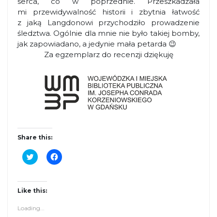
serca, co w poprzednie. Przeszkadzała
mi przewidywalność historii i zbytnia łatwość
z jaką Langdonowi przychodziło prowadzenie
śledztwa. Ogólnie dla mnie nie było takiej bomby,
jak zapowiadano, a jedynie mała petarda 😉
Za egzemplarz do recenzji dziękuję
Share this:
C
C
l
l
i
i
c
c
k
k
t
t
Like this:
o
o
s
s
Loading...
h
h