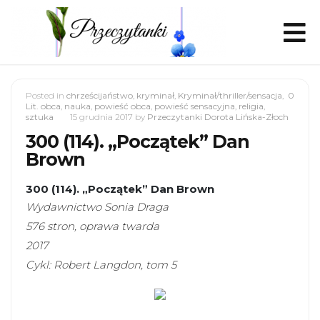
Posted in
chrześcijaństwo
,
kryminał
,
Kryminał/thriller/sensacja
,
0
Lit. obca
,
nauka
,
powieść obca
,
powieść sensacyjna
,
religia
,
sztuka
15 grudnia 2017
by
Przeczytanki Dorota Lińska-Złoch
300 (114). „Początek” Dan
Brown
300 (114). „Początek” Dan Brown
Wydawnictwo Sonia Draga
576 stron, oprawa twarda
2017
Cykl: Robert Langdon, tom 5