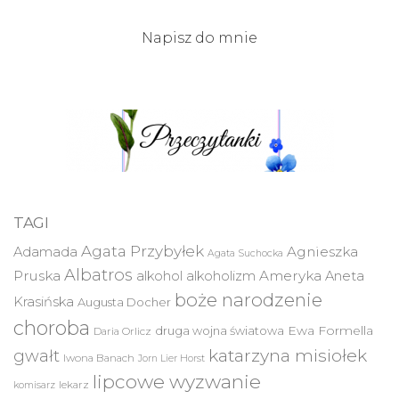
Napisz do mnie
TAGI
Agata Przybyłek
Agnieszka
Adamada
Agata Suchocka
Albatros
Pruska
Ameryka
alkohol
alkoholizm
Aneta
boże narodzenie
Krasińska
Augusta Docher
choroba
druga wojna światowa
Ewa Formella
Daria Orlicz
katarzyna misiołek
gwałt
Iwona Banach
Jorn Lier Horst
lipcowe wyzwanie
lekarz
komisarz