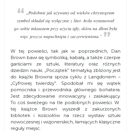
„Podobnie jak używany od wieków chrystogram
symbol składał się wyłącznie z liter. Avila wytatuował
go sobie inkaustem przy użyciu igły, skóra na dłoni była
więc jeszcze napuchnięta i zaczerwieniona.”
W tej powieści, tak jak w poprzednich, Dan
Brown bawi się symboliką, kabałą, a także czerpie
garściami ze sztuki, literatury oraz różnych
dziedzin nauki. „Początek” tematyką zbliżony jest
do książki Browna spoza cyklu z Langdonem –
„Cyfrowej twierdzy”. Spodobał mi się wątek
pomocnika i przewodnika głównego bohatera.
Jest zdecydowanie innowacyjny i zaskakujący.
To coś świeżego na tle podobnych powieści. W
tej książce Brown wyszedł z zakurzonych
bibliotek i kościołów na rzecz wystaw sztuki
nowoczesnej i wizjonerskich, łamiących klasyczne
reguły miejsc.