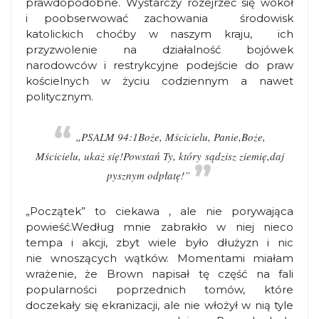
prawdopodobne. Wystarczy rozejrzeć się wokół
i poobserwować zachowania środowisk
katolickich choćby w naszym kraju, ich
przyzwolenie na działalność bojówek
narodowców i restrykcyjne podejście do praw
kościelnych w życiu codziennym a nawet
politycznym.
„PSALM 94:1
Boże, Mścicielu, Panie,
Boże,
Mścicielu, ukaż się!
Powstań Ty, który sądzisz ziemię,
daj
pysznym odpłatę!”
„Początek” to ciekawa , ale nie porywająca
powieść.Według mnie zabrakło w niej nieco
tempa i akcji, zbyt wiele było dłużyzn i nic
nie wnoszących wątków. Momentami miałam
wrażenie, że Brown napisał tę część na fali
popularności poprzednich tomów, które
doczekały się ekranizacji, ale nie włożył w nią tyle