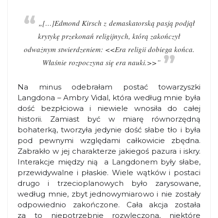
„[…]Edmond Kirsch z demaskatorską pasją podjął
krytykę przekonań religijnych, którą zakończył
odważnym stwierdzeniem: <<Era religii dobiega końca.
Właśnie rozpoczyna się era nauki.>>”
Na minus odebrałam postać towarzyszki
Langdona – Ambry Vidal, która według mnie była
dość bezpłciowa i niewiele wnosiła do całej
historii. Zamiast być w miarę równorzędną
bohaterką, tworzyła jedynie dość słabe tło i była
pod pewnymi względami całkowicie zbędna.
Zabrakło w jej charakterze jakiegoś pazura i iskry.
Interakcje między nią a Langdonem były słabe,
przewidywalne i płaskie. Wiele wątków i postaci
drugo i trzecioplanowych było zarysowane,
według mnie, zbyt jednowymiarowo i nie zostały
odpowiednio zakończone. Cała akcja została
za to niepotrzebnie rozwleczona, niektóre