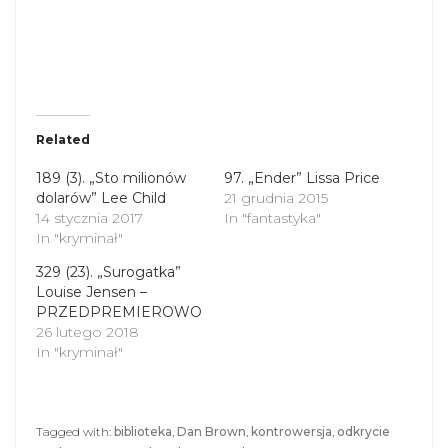
a
a
r
r
e
e
o
o
n
n
T
F
w
a
i
c
t
e
t
b
Related
e
o
r
o
(
k
189 (3). „Sto milionów
97. „Ender” Lissa Price
O
(
dolarów” Lee Child
p
O
21 grudnia 2015
e
p
14 stycznia 2017
In "fantastyka"
n
e
s
n
In "kryminał"
i
s
n
i
329 (23). „Surogatka”
n
n
Louise Jensen –
e
n
PRZEDPREMIEROWO
w
e
w
w
26 lutego 2018
i
w
In "kryminał"
n
i
d
n
o
d
w
o
)
w
)
Tagged with:
biblioteka
,
Dan Brown
,
kontrowersja
,
odkrycie