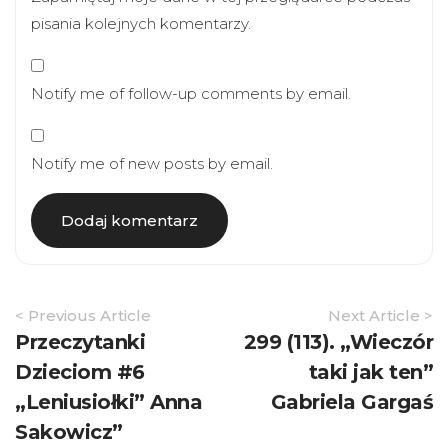
pisania kolejnych komentarzy.
Notify me of follow-up comments by email.
Notify me of new posts by email.
Article
< Previous Article
Next Article >
Navigation
Przeczytanki
299 (113). „Wieczór
Dzieciom #6
taki jak ten”
„Leniusiołki” Anna
Gabriela Gargaś
Sakowicz”