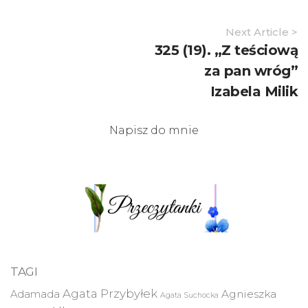
Article
Next Article >
Navigation
325 (19). „Z teściową
za pan wróg”
Izabela Milik
Napisz do mnie
TAGI
Agata Przybyłek
Agnieszka
Adamada
Agata Suchocka