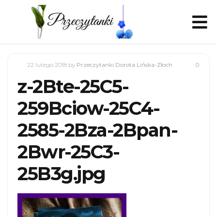
22 lutego 2018
by
Przeczytanki Dorota Lińska-Złoch
0
z-2Bte-25C5-
259Bciow-25C4-
2585-2Bza-2Bpan-
2Bwr-25C3-
25B3g.jpg