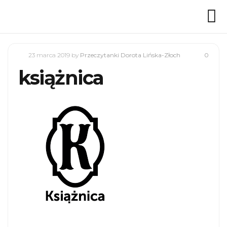
23 marca 2019
by
Przeczytanki Dorota Lińska-Złoch
0
książnica