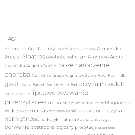
TAGI
Agata Przybyłek
Agnieszka
Adamada
Agata Suchocka
Albatros
Pruska
Ameryka
alkohol
alkoholizm
Aneta
boże narodzenie
Krasińska
Augusta Docher
choroba
druga wojna światowa
Ewa Formella
Daria Orlicz
katarzyna misiołek
gwałt
Iwona Banach
Jorn Lier Horst
lipcowe wyzwanie
lekarz
komisarz
przeczytanek
mafia
Magdalena
Magdalena Majcher
muzyka
matras
Witkiewicz
molestowanie
Muza
mróz
namiętność
narkotyki
Natasza Socha
patologia
porwanie
postapokaliptyczny
prostytucja
przemiana
przeszłość