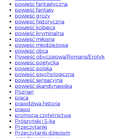
powieść fantastyczna
powieść fantasy
powieść grozy
powieść historyczna
powieść kobieca
powieść kryminalna
powieść miłosna
powieść młodzieżowa
powieść obca
Powieść obyczajowa/Romans/Erotyk
powieść poetycka
powieść polska
powieść psychologiczna
powieść sensacyjna
powieść skandynawska
Poznań
praca
prawdziwa historia
prawo
promocja czytelnictwa
Prószyński i S-ka
Przeczytanki
Przeczytanki dzieciom