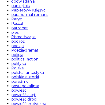
opowiadania
pamiętnik
Papierowy Księżyc
paranormal romans
Paryż
Pascal
patronat
pies
Pismo święte
podróż
poezja
Poezja/dramat
policja
political fiction
polityka
Polska
polska fantastyka
polskie autorki
poradnik
postapokalipsa
powieść
powieść akcji
powieść drogi
powieść erotyczna