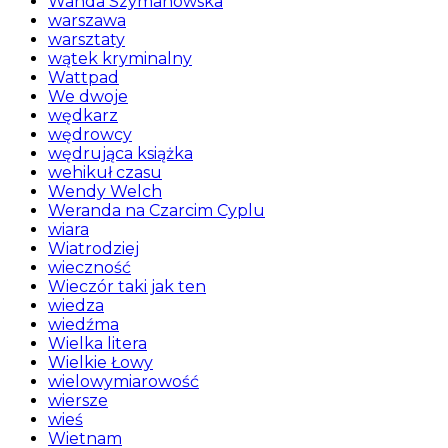
Wanda Szymanowska
warszawa
warsztaty
wątek kryminalny
Wattpad
We dwoje
wędkarz
wędrowcy
wędrująca książka
wehikuł czasu
Wendy Welch
Weranda na Czarcim Cyplu
wiara
Wiatrodziej
wieczność
Wieczór taki jak ten
wiedza
wiedźma
Wielka litera
Wielkie Łowy
wielowymiarowość
wiersze
wieś
Wietnam