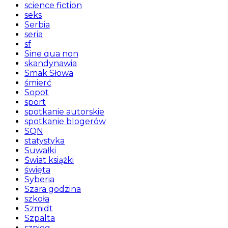
science fiction
seks
Serbia
seria
sf
Sine qua non
skandynawia
Smak Słowa
śmierć
Sopot
sport
spotkanie autorskie
spotkanie blogerów
SQN
statystyka
Suwałki
Świat książki
święta
Syberia
Szara godzina
szkoła
Szmidt
Szpalta
szpieg