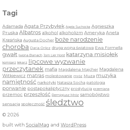
Tagi
Agata Przybyłek
Agnieszka
Adamada
Agata Suchocka
Albatros
Pruska
Ameryka
alkohol
alkoholizm
Aneta
boże narodzenie
Krasińska
Augusta Docher
choroba
druga wojna światowa
Ewa Formella
Daria Orlicz
katarzyna misiołek
gwałt
Iwona Banach
Jorn Lier Horst
lipcowe wyzwanie
lekarz
komisarz
przeczytanek
mafia
Magdalena
Magdalena Majcher
muzyka
matras
Witkiewicz
molestowanie
Muza
mróz
namiętność
narkotyki
Natasza Socha
patologia
porwanie
postapokaliptyczny
prostytucja
przemiana
przeszłość
przemoc
samobójstwo
Remigiusz Mróz
śledztwo
sensacja
społeczność
© 2026
built with
SocialMag
and
WordPress