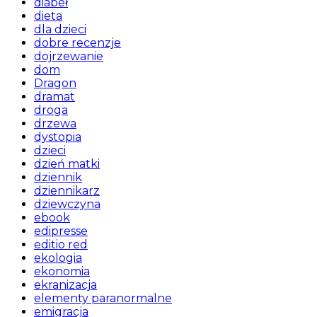
diabeł
dieta
dla dzieci
dobre recenzje
dojrzewanie
dom
Dragon
dramat
droga
drzewa
dystopia
dzieci
dzień matki
dziennik
dziennikarz
dziewczyna
ebook
edipresse
editio red
ekologia
ekonomia
ekranizacja
elementy paranormalne
emigracja