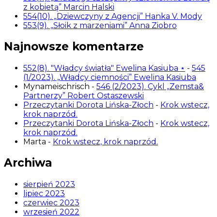
z kobietą” Marcin Halski
554(10). „Dziewczyny z Agencji” Hanka V. Mody
553(9). „Słoik z marzeniami” Anna Ziobro
Najnowsze komentarze
552(8). "Władcy światła" Ewelina Kasiuba ⋆
-
545
(1/2023). „Władcy ciemności” Ewelina Kasiuba
Mynameischrisch
-
546 (2/2023). Cykl „Zemsta&
Partnerzy” Robert Ostaszewski
Przeczytanki Dorota Lińska-Złoch
-
Krok wstecz,
krok naprzód.
Przeczytanki Dorota Lińska-Złoch
-
Krok wstecz,
krok naprzód.
Marta
-
Krok wstecz, krok naprzód.
Archiwa
sierpień 2023
lipiec 2023
czerwiec 2023
wrzesień 2022