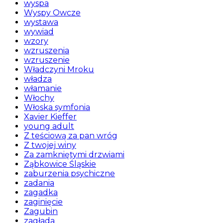
wyspa
Wyspy Owcze
wystawa
wywiad
wzory
wzruszenia
wzruszenie
Władczyni Mroku
władza
włamanie
Włochy
Włoska symfonia
Xavier Kieffer
young adult
Z teściową za pan wróg
Z twojej winy
Za zamkniętymi drzwiami
Ząbkowice Śląskie
zaburzenia psychiczne
zadania
zagadka
zaginięcie
Zagubin
zagłada