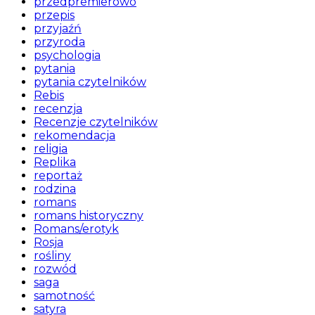
przedpremierowo
przepis
przyjaźń
przyroda
psychologia
pytania
pytania czytelników
Rebis
recenzja
Recenzje czytelników
rekomendacja
religia
Replika
reportaż
rodzina
romans
romans historyczny
Romans/erotyk
Rosja
rośliny
rozwód
saga
samotność
satyra