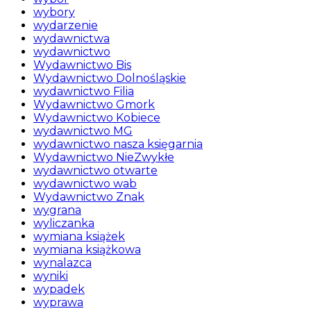
wybory
wydarzenie
wydawnictwa
wydawnictwo
Wydawnictwo Bis
Wydawnictwo Dolnośląskie
wydawnictwo Filia
Wydawnictwo Gmork
Wydawnictwo Kobiece
wydawnictwo MG
wydawnictwo nasza księgarnia
Wydawnictwo NieZwykłe
wydawnictwo otwarte
wydawnictwo wab
Wydawnictwo Znak
wygrana
wyliczanka
wymiana książek
wymiana książkowa
wynalazca
wyniki
wypadek
wyprawa