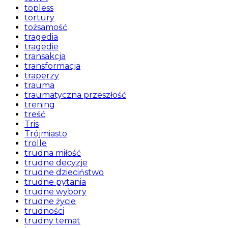
topless
tortury
tożsamość
tragedia
tragedie
transakcja
transformacja
traperzy
trauma
traumatyczna przeszłość
trening
treść
Tris
Trójmiasto
trolle
trudna miłość
trudne decyzje
trudne dzieciństwo
trudne pytania
trudne wybory
trudne życie
trudności
trudny temat