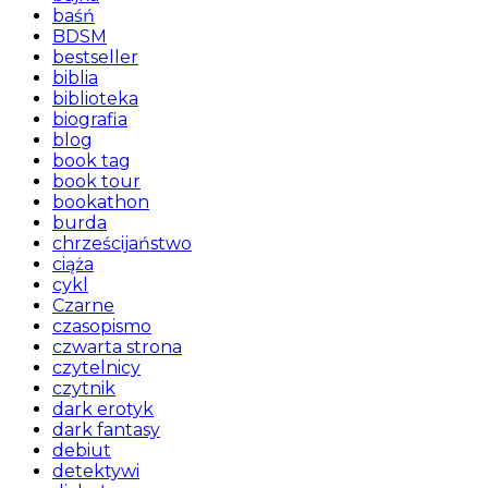
baśń
BDSM
bestseller
biblia
biblioteka
biografia
blog
book tag
book tour
bookathon
burda
chrześcijaństwo
ciąża
cykl
Czarne
czasopismo
czwarta strona
czytelnicy
czytnik
dark erotyk
dark fantasy
debiut
detektywi