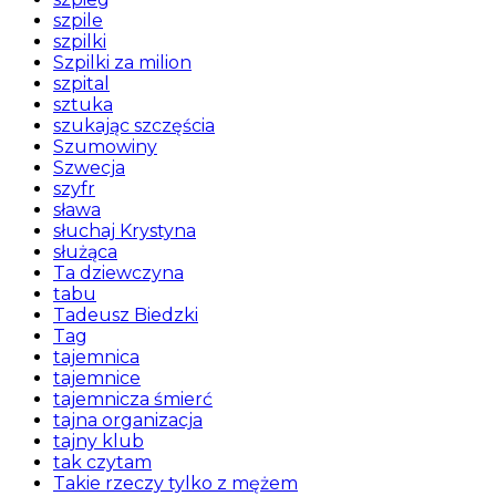
szpile
szpilki
Szpilki za milion
szpital
sztuka
szukając szczęścia
Szumowiny
Szwecja
szyfr
sława
słuchaj Krystyna
służąca
Ta dziewczyna
tabu
Tadeusz Biedzki
Tag
tajemnica
tajemnice
tajemnicza śmierć
tajna organizacja
tajny klub
tak czytam
Takie rzeczy tylko z mężem