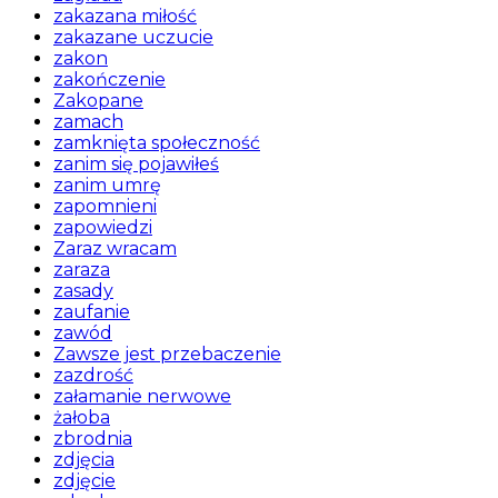
zakazana miłość
zakazane uczucie
zakon
zakończenie
Zakopane
zamach
zamknięta społeczność
zanim się pojawiłeś
zanim umrę
zapomnieni
zapowiedzi
Zaraz wracam
zaraza
zasady
zaufanie
zawód
Zawsze jest przebaczenie
zazdrość
załamanie nerwowe
żałoba
zbrodnia
zdjęcia
zdjęcie