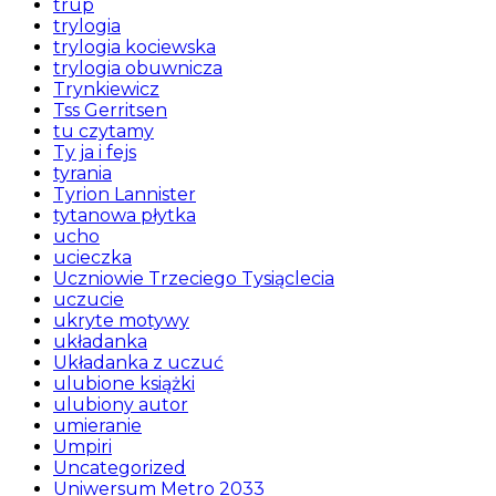
trup
trylogia
trylogia kociewska
trylogia obuwnicza
Trynkiewicz
Tss Gerritsen
tu czytamy
Ty ja i fejs
tyrania
Tyrion Lannister
tytanowa płytka
ucho
ucieczka
Uczniowie Trzeciego Tysiąclecia
uczucie
ukryte motywy
układanka
Układanka z uczuć
ulubione książki
ulubiony autor
umieranie
Umpiri
Uncategorized
Uniwersum Metro 2033