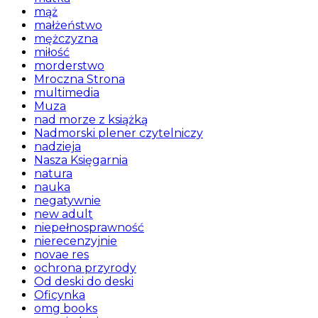
mąż
małżeństwo
mężczyzna
miłość
morderstwo
Mroczna Strona
multimedia
Muza
nad morze z książką
Nadmorski plener czytelniczy
nadzieja
Nasza Księgarnia
natura
nauka
negatywnie
new adult
niepełnosprawność
nierecenzyjnie
novae res
ochrona przyrody
Od deski do deski
Oficynka
omg books