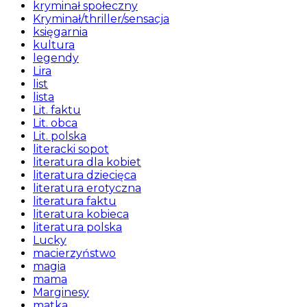
kryminał społeczny
Kryminał/thriller/sensacja
księgarnia
kultura
legendy
Lira
list
lista
Lit. faktu
Lit. obca
Lit. polska
literacki sopot
literatura dla kobiet
literatura dziecięca
literatura erotyczna
literatura faktu
literatura kobieca
literatura polska
Lucky
macierzyństwo
magia
mama
Marginesy
matka