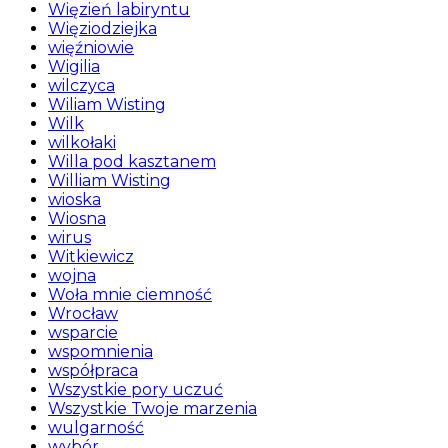
Więzień labiryntu
Więziodziejka
więźniowie
Wigilia
wilczyca
Wiliam Wisting
Wilk
wilkołaki
Willa pod kasztanem
William Wisting
wioska
Wiosna
wirus
Witkiewicz
wojna
Woła mnie ciemność
Wrocław
wsparcie
wspomnienia
współpraca
Wszystkie pory uczuć
Wszystkie Twoje marzenia
wulgarność
wybór