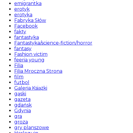
emigrantka
erotyk
erotyka
Fabryka Słów
Facebook
fakty
fantastyka
Fantastyka/science-fiction/horror
fantasy
Fashion victim
feeria young
Filia
Filia Mroczna Strona
film
futbol
Galeria Książki
gąski
gazeta
gdańsk
Gdynia
gra
groza
gry planszowe