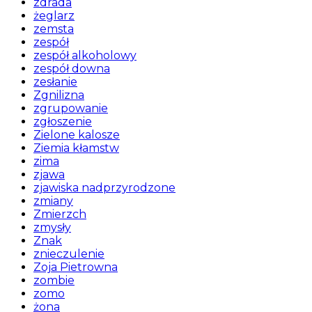
zdrada
żeglarz
zemsta
zespół
zespół alkoholowy
zespół downa
zesłanie
Zgnilizna
zgrupowanie
zgłoszenie
Zielone kalosze
Ziemia kłamstw
zima
zjawa
zjawiska nadprzyrodzone
zmiany
Zmierzch
zmysły
Znak
znieczulenie
Zoja Pietrowna
zombie
zomo
żona