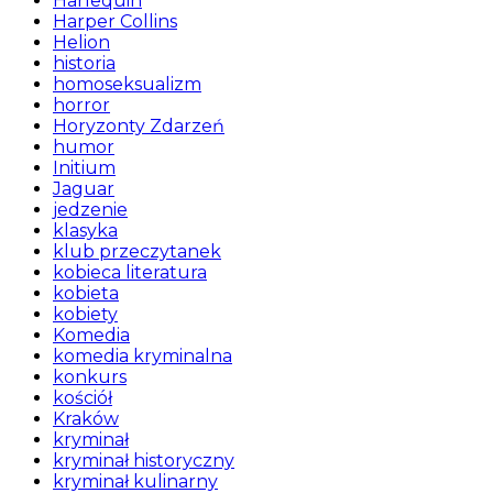
Harlequin
Harper Collins
Helion
historia
homoseksualizm
horror
Horyzonty Zdarzeń
humor
Initium
Jaguar
jedzenie
klasyka
klub przeczytanek
kobieca literatura
kobieta
kobiety
Komedia
komedia kryminalna
konkurs
kościół
Kraków
kryminał
kryminał historyczny
kryminał kulinarny