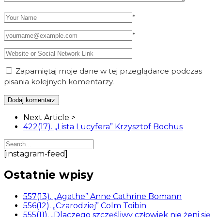
*
*
Zapamiętaj moje dane w tej przeglądarce podczas
pisania kolejnych komentarzy.
Article
Next Article >
Navigation
422(17). „Lista Lucyfera” Krzysztof Bochus
[instagram-feed]
Ostatnie wpisy
557(13). „Agathe” Anne Cathrine Bomann
556(12). „Czarodziej” Colm Toibin
555(11). „Dlaczego szczęśliwy człowiek nie żeni się