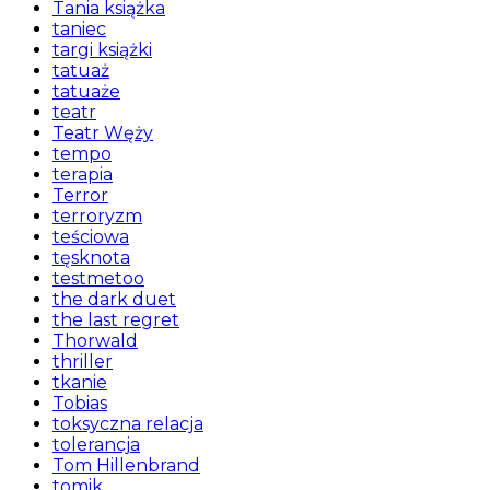
Tania książka
taniec
targi książki
tatuaż
tatuaże
teatr
Teatr Węży
tempo
terapia
Terror
terroryzm
teściowa
tęsknota
testmetoo
the dark duet
the last regret
Thorwald
thriller
tkanie
Tobias
toksyczna relacja
tolerancja
Tom Hillenbrand
tomik