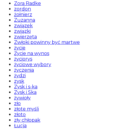
Zora Radke
zordon
żołnierz
Zuzanna
związek
związki
zwierzęta
Zwłoki powinny być martwe
życie
Życie na wynos
życiorys
życiowe wybory
życzenia
żydzi
zysk
Zysk i s-ka
Zysk i Ska
żywioły
zło
złote myśli
złoto
zły chłopak
Łucja