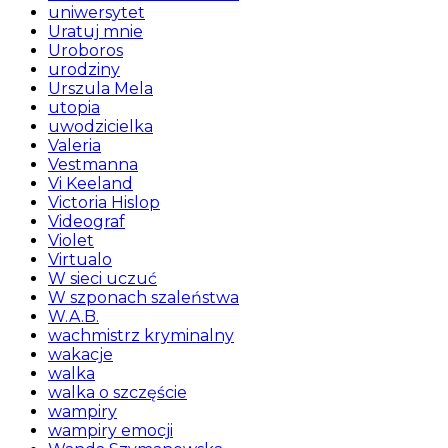
uniwersytet
Uratuj mnie
Uroboros
urodziny
Urszula Mela
utopia
uwodzicielka
Valeria
Vestmanna
Vi Keeland
Victoria Hislop
Videograf
Violet
Virtualo
W sieci uczuć
W szponach szaleństwa
W.A.B.
wachmistrz kryminalny
wakacje
walka
walka o szczęście
wampiry
wampiry emocji