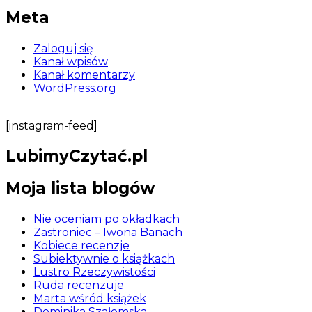
Meta
Zaloguj się
Kanał wpisów
Kanał komentarzy
WordPress.org
[instagram-feed]
LubimyCzytać.pl
Moja lista blogów
Nie oceniam po okładkach
Zastroniec – Iwona Banach
Kobiece recenzje
Subiektywnie o książkach
Lustro Rzeczywistości
Ruda recenzuje
Marta wśród książek
Dominika Szałomska