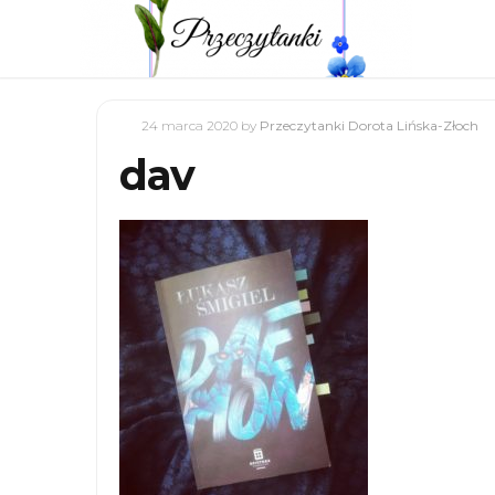
24 marca 2020
by
Przeczytanki Dorota Lińska-Złoch
dav