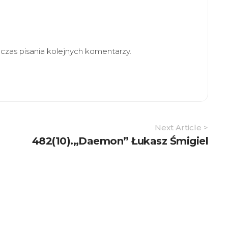
zas pisania kolejnych komentarzy.
Next Article >
482(10).„Daemon” Łukasz Śmigiel