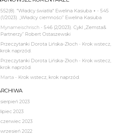
552(8). "Władcy światła" Ewelina Kasiuba ⋆
-
545
(1/2023). „Władcy ciemności” Ewelina Kasiuba
Mynameischrisch
-
546 (2/2023). Cykl „Zemsta&
Partnerzy” Robert Ostaszewski
Przeczytanki Dorota Lińska-Złoch
-
Krok wstecz,
krok naprzód.
Przeczytanki Dorota Lińska-Złoch
-
Krok wstecz,
krok naprzód.
Marta
-
Krok wstecz, krok naprzód.
ARCHIWA
sierpień 2023
lipiec 2023
czerwiec 2023
wrzesień 2022