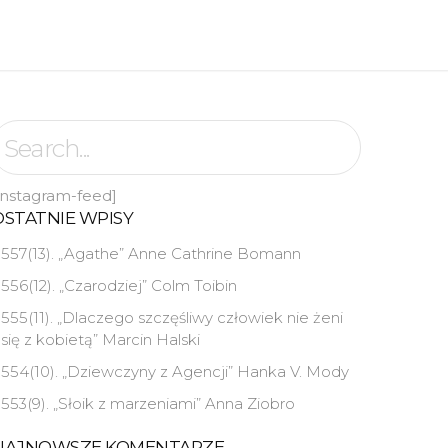
instagram-feed]
OSTATNIE WPISY
557(13). „Agathe” Anne Cathrine Bomann
556(12). „Czarodziej” Colm Toibin
555(11). „Dlaczego szczęśliwy człowiek nie żeni
się z kobietą” Marcin Halski
554(10). „Dziewczyny z Agencji” Hanka V. Mody
553(9). „Słoik z marzeniami” Anna Ziobro
NAJNOWSZE KOMENTARZE