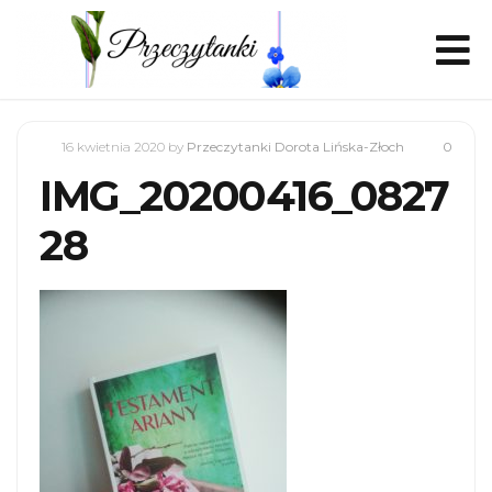
16 kwietnia 2020
by
Przeczytanki Dorota Lińska-Złoch
0
IMG_20200416_0827
28