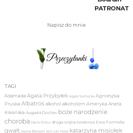
PATRONAT
Napisz do mnie
TAGI
Agata Przybyłek
Agnieszka
Adamada
Agata Suchocka
Albatros
Pruska
Ameryka
alkohol
alkoholizm
Aneta
boże narodzenie
Krasińska
Augusta Docher
choroba
druga wojna światowa
Ewa Formella
Daria Orlicz
katarzyna misiołek
gwałt
Iwona Banach
Jorn Lier Horst