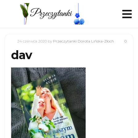
24 czerwca 2020
by
Przeczytanki Dorota Lińska-Złoch
0
dav