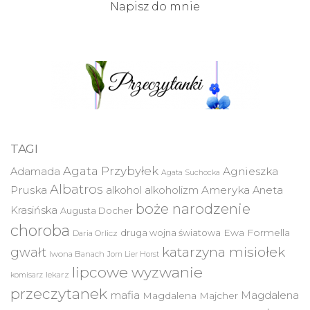
Napisz do mnie
TAGI
Agata Przybyłek
Agnieszka
Adamada
Agata Suchocka
Albatros
Pruska
Ameryka
alkohol
alkoholizm
Aneta
boże narodzenie
Krasińska
Augusta Docher
choroba
druga wojna światowa
Ewa Formella
Daria Orlicz
katarzyna misiołek
gwałt
Iwona Banach
Jorn Lier Horst
lipcowe wyzwanie
lekarz
komisarz
przeczytanek
mafia
Magdalena
Magdalena Majcher