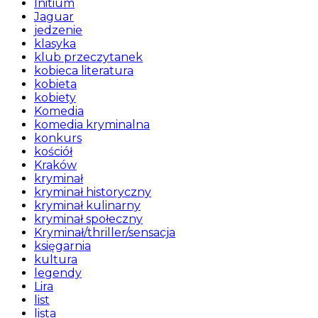
Initium
Jaguar
jedzenie
klasyka
klub przeczytanek
kobieca literatura
kobieta
kobiety
Komedia
komedia kryminalna
konkurs
kościół
Kraków
kryminał
kryminał historyczny
kryminał kulinarny
kryminał społeczny
Kryminał/thriller/sensacja
księgarnia
kultura
legendy
Lira
list
lista