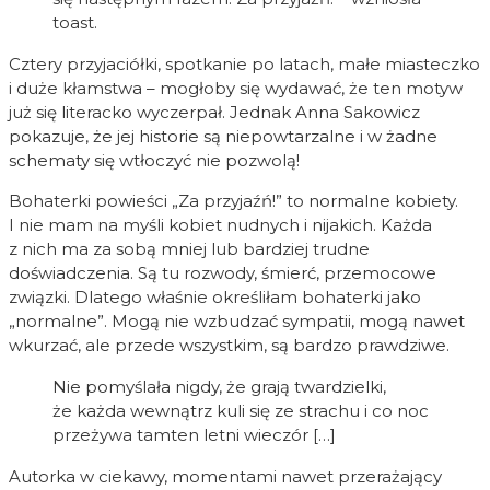
toast.
Cztery przyjaciółki, spotkanie po latach, małe miasteczko
i duże kłamstwa – mogłoby się wydawać, że ten motyw
już się literacko wyczerpał. Jednak Anna Sakowicz
pokazuje, że jej historie są niepowtarzalne i w żadne
schematy się wtłoczyć nie pozwolą!
Bohaterki powieści „Za przyjaźń!” to normalne kobiety.
I nie mam na myśli kobiet nudnych i nijakich. Każda
z nich ma za sobą mniej lub bardziej trudne
doświadczenia. Są tu rozwody, śmierć, przemocowe
związki. Dlatego właśnie określiłam bohaterki jako
„normalne”. Mogą nie wzbudzać sympatii, mogą nawet
wkurzać, ale przede wszystkim, są bardzo prawdziwe.
Nie pomyślała nigdy, że grają twardzielki,
że każda wewnątrz kuli się ze strachu i co noc
przeżywa tamten letni wieczór […]
Autorka w ciekawy, momentami nawet przerażający