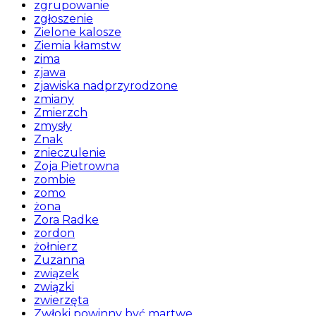
zgrupowanie
zgłoszenie
Zielone kalosze
Ziemia kłamstw
zima
zjawa
zjawiska nadprzyrodzone
zmiany
Zmierzch
zmysły
Znak
znieczulenie
Zoja Pietrowna
zombie
zomo
żona
Zora Radke
zordon
żołnierz
Zuzanna
związek
związki
zwierzęta
Zwłoki powinny być martwe