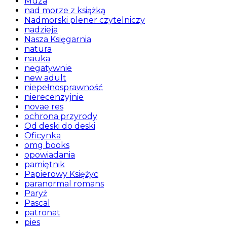
Muza
nad morze z książką
Nadmorski plener czytelniczy
nadzieja
Nasza Księgarnia
natura
nauka
negatywnie
new adult
niepełnosprawność
nierecenzyjnie
novae res
ochrona przyrody
Od deski do deski
Oficynka
omg books
opowiadania
pamiętnik
Papierowy Księżyc
paranormal romans
Paryż
Pascal
patronat
pies