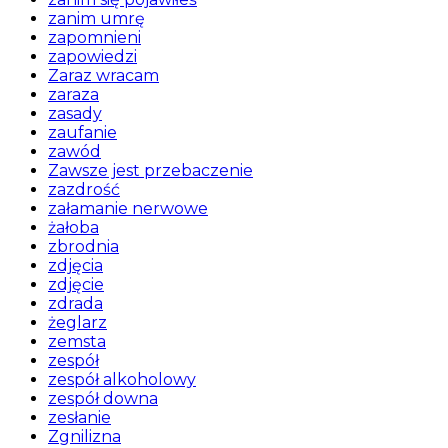
zanim umrę
zapomnieni
zapowiedzi
Zaraz wracam
zaraza
zasady
zaufanie
zawód
Zawsze jest przebaczenie
zazdrość
załamanie nerwowe
żałoba
zbrodnia
zdjęcia
zdjęcie
zdrada
żeglarz
zemsta
zespół
zespół alkoholowy
zespół downa
zesłanie
Zgnilizna