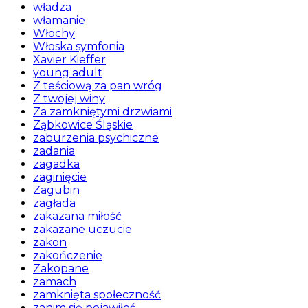
władza
włamanie
Włochy
Włoska symfonia
Xavier Kieffer
young adult
Z teściową za pan wróg
Z twojej winy
Za zamkniętymi drzwiami
Ząbkowice Śląskie
zaburzenia psychiczne
zadania
zagadka
zaginięcie
Zagubin
zagłada
zakazana miłość
zakazane uczucie
zakon
zakończenie
Zakopane
zamach
zamknięta społeczność
zanim się pojawiłeś