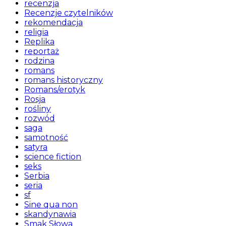
recenzja
Recenzje czytelników
rekomendacja
religia
Replika
reportaż
rodzina
romans
romans historyczny
Romans/erotyk
Rosja
rośliny
rozwód
saga
samotność
satyra
science fiction
seks
Serbia
seria
sf
Sine qua non
skandynawia
Smak Słowa