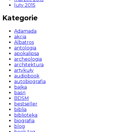
luty 2015
Kategorie
Adamada
akcja
Albatros
antologia
apokalipsa
archeologia
architektura
artykuły
audiobook
autobiografia
bajka
baśń
BDSM
bestseller
biblia
biblioteka
biografia
blog
book tag