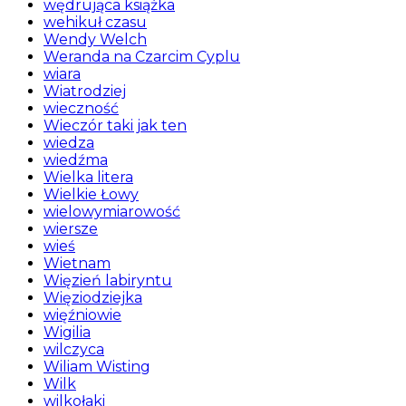
wędrująca książka
wehikuł czasu
Wendy Welch
Weranda na Czarcim Cyplu
wiara
Wiatrodziej
wieczność
Wieczór taki jak ten
wiedza
wiedźma
Wielka litera
Wielkie Łowy
wielowymiarowość
wiersze
wieś
Wietnam
Więzień labiryntu
Więziodziejka
więźniowie
Wigilia
wilczyca
Wiliam Wisting
Wilk
wilkołaki