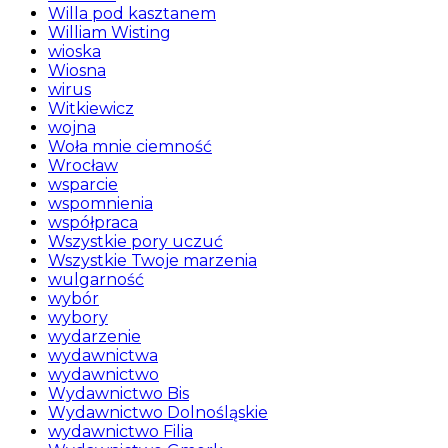
Willa pod kasztanem
William Wisting
wioska
Wiosna
wirus
Witkiewicz
wojna
Woła mnie ciemność
Wrocław
wsparcie
wspomnienia
współpraca
Wszystkie pory uczuć
Wszystkie Twoje marzenia
wulgarność
wybór
wybory
wydarzenie
wydawnictwa
wydawnictwo
Wydawnictwo Bis
Wydawnictwo Dolnośląskie
wydawnictwo Filia