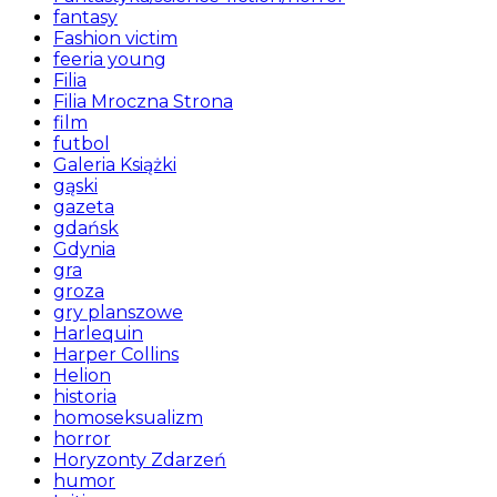
fantasy
Fashion victim
feeria young
Filia
Filia Mroczna Strona
film
futbol
Galeria Książki
gąski
gazeta
gdańsk
Gdynia
gra
groza
gry planszowe
Harlequin
Harper Collins
Helion
historia
homoseksualizm
horror
Horyzonty Zdarzeń
humor