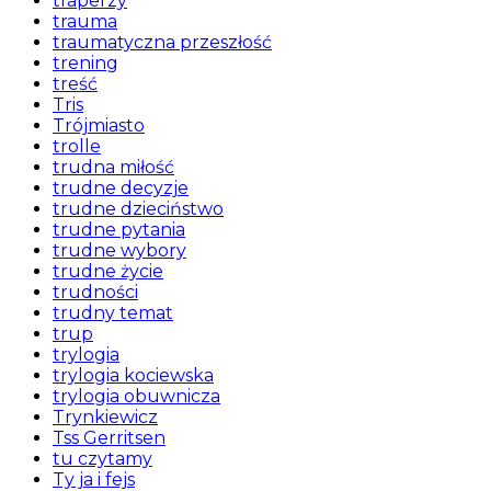
traperzy
trauma
traumatyczna przeszłość
trening
treść
Tris
Trójmiasto
trolle
trudna miłość
trudne decyzje
trudne dzieciństwo
trudne pytania
trudne wybory
trudne życie
trudności
trudny temat
trup
trylogia
trylogia kociewska
trylogia obuwnicza
Trynkiewicz
Tss Gerritsen
tu czytamy
Ty ja i fejs