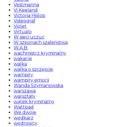
Vestmanna
Vi Keeland
Victoria Hislop
Videograf
Violet
Virtualo
W sieci uczuć
W szponach szaleństwa
W.A.B.
wachmistrz kryminalny
wakacje
walka
walka o szczęście
wampiry
wampiry emocji
Wanda Szymanowska
warszawa
warsztaty
wątek kryminalny
Wattpad
We dwoje
wędkarz
wędrowcy