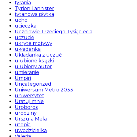
tyrania
Tyrion Lannister
tytanowa płytka
ucho
ucieczka
Uczniowie Trzeciego Tysiąclecia
uczucie
ukryte motywy
układanka
Układanka z uczuć
ulubione książki
ulubiony autor
umieranie
Umpiri
Uncategorized
Uniwersum Metro 2033
uniwersytet
Uratuj mnie
Uroboros
urodziny
Urszula Mela
utopia
uwodzicielka
Valeria