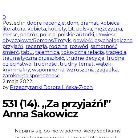
0
Posted in
dobre recenzje
,
dom
,
dramat
,
kobieca
literatura
,
kobieta
,
kobiety
,
Lit. polska
,
mężczyzna
,
miłość
,
podróż
,
policja
,
polskie autorki
,
Powieść
obyczajowa/Romans/Erotyk
,
powieść psychologiczna
,
przyjaźń
,
recenzja
,
rodzina
,
rozwód
,
samotność
,
śmierć
,
tabu
,
tajemnica
,
toksyczna relacja
,
tragedia
,
traumatyczna przeszłość
,
trudne decyzje
,
trudne
dzieciństwo
,
trudności
,
trudny temat
,
wątek
kryminalny
,
wspomnienia
,
wzruszenia
,
zagadka
,
zamknięta społeczność
2 maja 2022
by
Przeczytanki Dorota Lińska-Złoch
531 (14). „Za przyjaźń!”
Anna Sakowicz
Napijmy się, bo nie wiadomo, kiedy spotkamy
się następnym razem. Za przyjaźń! – wzniosła