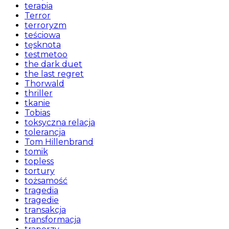
terapia
Terror
terroryzm
teściowa
tęsknota
testmetoo
the dark duet
the last regret
Thorwald
thriller
tkanie
Tobias
toksyczna relacja
tolerancja
Tom Hillenbrand
tomik
topless
tortury
tożsamość
tragedia
tragedie
transakcja
transformacja