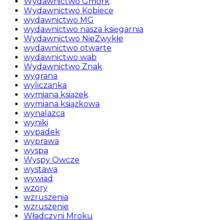
Wydawnictwo Gmork
Wydawnictwo Kobiece
wydawnictwo MG
wydawnictwo nasza księgarnia
Wydawnictwo NieZwykłe
wydawnictwo otwarte
wydawnictwo wab
Wydawnictwo Znak
wygrana
wyliczanka
wymiana książek
wymiana książkowa
wynalazca
wyniki
wypadek
wyprawa
wyspa
Wyspy Owcze
wystawa
wywiad
wzory
wzruszenia
wzruszenie
Władczyni Mroku