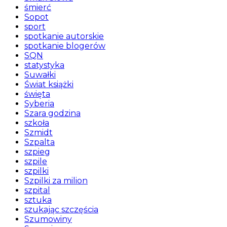
śmierć
Sopot
sport
spotkanie autorskie
spotkanie blogerów
SQN
statystyka
Suwałki
Świat książki
święta
Syberia
Szara godzina
szkoła
Szmidt
Szpalta
szpieg
szpile
szpilki
Szpilki za milion
szpital
sztuka
szukając szczęścia
Szumowiny