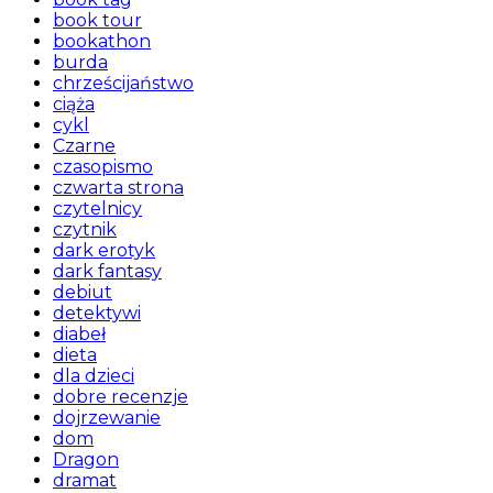
book tour
bookathon
burda
chrześcijaństwo
ciąża
cykl
Czarne
czasopismo
czwarta strona
czytelnicy
czytnik
dark erotyk
dark fantasy
debiut
detektywi
diabeł
dieta
dla dzieci
dobre recenzje
dojrzewanie
dom
Dragon
dramat