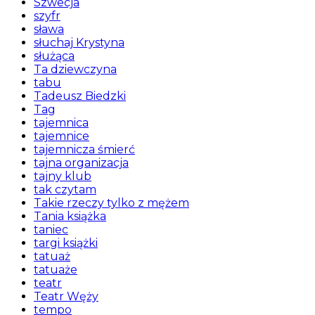
Szwecja
szyfr
sława
słuchaj Krystyna
służąca
Ta dziewczyna
tabu
Tadeusz Biedzki
Tag
tajemnica
tajemnice
tajemnicza śmierć
tajna organizacja
tajny klub
tak czytam
Takie rzeczy tylko z mężem
Tania książka
taniec
targi książki
tatuaż
tatuaże
teatr
Teatr Węży
tempo