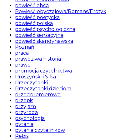
powieść obca
Powieść obyczajowa/Romans/Erotyk
powieść poetycka
powieść polska
powieść psychologiczna
powieść sensacyjna
powieść skandynawska
Poznań
praca
prawdziwa historia
prawo
promocja czytelnictwa
Prószyński i S-ka
Przeczytanki
Przeczytanki dzieciom
przedpremierowo
przepis
przyjaźń
przyroda
psychologia
pytania
pytania czytelników
Rebis