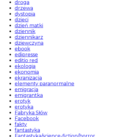
droga
drzewa
dystopia
dzieci
dzień matki
dziennik
dziennikarz
dziewczyna
ebook
edipresse
editio red
ekologia
ekonomia
ekranizacja
elementy paranormalne
emigracja
emigrantka
erotyk
erotyka
Fabryka Słów
Facebook
fakty
fantastyka
Fantastyka/science-fiction/horror