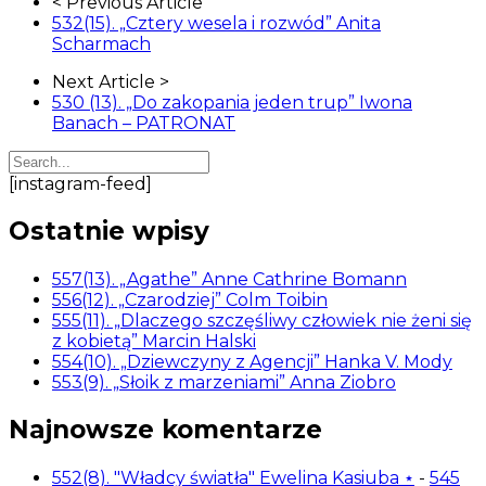
Article
< Previous Article
Navigation
532(15). „Cztery wesela i rozwód” Anita
Scharmach
Next Article >
530 (13). „Do zakopania jeden trup” Iwona
Banach – PATRONAT
[instagram-feed]
Ostatnie wpisy
557(13). „Agathe” Anne Cathrine Bomann
556(12). „Czarodziej” Colm Toibin
555(11). „Dlaczego szczęśliwy człowiek nie żeni się
z kobietą” Marcin Halski
554(10). „Dziewczyny z Agencji” Hanka V. Mody
553(9). „Słoik z marzeniami” Anna Ziobro
Najnowsze komentarze
552(8). "Władcy światła" Ewelina Kasiuba ⋆
-
545