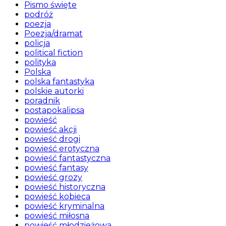
Pismo święte
podróż
poezja
Poezja/dramat
policja
political fiction
polityka
Polska
polska fantastyka
polskie autorki
poradnik
postapokalipsa
powieść
powieść akcji
powieść drogi
powieść erotyczna
powieść fantastyczna
powieść fantasy
powieść grozy
powieść historyczna
powieść kobieca
powieść kryminalna
powieść miłosna
powieść młodzieżowa