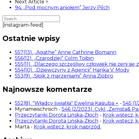
Next Article >
94. „Pod mocnym aniołem” Jerzy Pilch
[instagram-feed]
Ostatnie wpisy
557(13). „Agathe” Anne Cathrine Bomann
556(12). „Czarodziej” Colm Toibin
555(11). „Dlaczego szczęśliwy człowiek nie żeni się 
554(10). „Dziewczyny z Agencji” Hanka V. Mody
553(9). „Słoik z marzeniami” Anna Ziobro
Najnowsze komentarze
552(8). "Władcy światła" Ewelina Kasiuba ⋆
-
545 (1
Mynameischrisch
-
546 (2/2023). Cykl „Zemsta& P
Przeczytanki Dorota Lińska-Złoch
-
Krok wstecz, k
Przeczytanki Dorota Lińska-Złoch
-
Krok wstecz, k
Marta
-
Krok wstecz, krok naprzód.