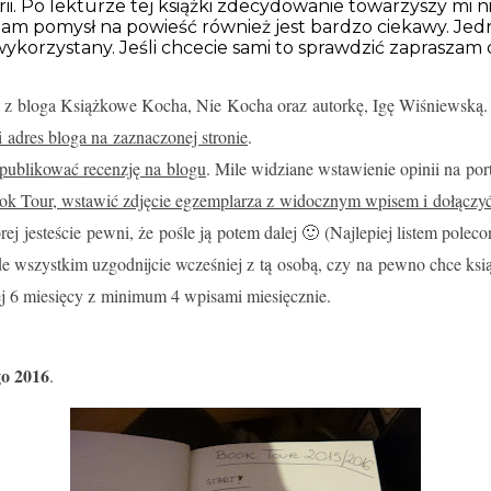
orii. Po lekturze tej książki zdecydowanie towarzyszy mi ni
. Sam pomysł na powieść również jest bardzo ciekawy. Jedn
ykorzystany. Jeśli chcecie sami to sprawdzić zapraszam 
 z bloga Książkowe Kocha, Nie Kocha oraz autorkę, Igę Wiśniewską.
i adres bloga na zaznaczonej stronie
.
opublikować recenzję na blogu
. Mile widziane wstawienie opinii na po
 Book Tour, wstawić zdjęcie egzemplarza z widocznym wpisem i dołączy
órej jesteście pewni, że pośle ją potem dalej 🙂 (Najlepiej listem pole
de wszystkim uzgodnijcie wcześniej z tą osobą, czy na pewno chce ksi
ej 6 miesięcy z minimum 4 wpisami miesięcznie.
go 2016
.