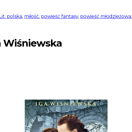
Lit. polska
,
miłość
,
powieść fantasy
,
powieść młodzieżowa
a Wiśniewska