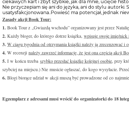
ciekawych kart i zbyt szybkie, jak dla mnie, ucięcie hist
Nie przyczepiam się ani do języka, ani do stylu autorki
usatysfakcjonowana..Powieść ma potencjał, jednak niew
Zasady akcji Book Tour:
1.
Book Tour z „Gwiazdą wschodu” organizowany jest przez Natalię
2.
Każdy bloger, do którego dotrze książka,
wpisuje swoje imię/nick 
3.
W ciągu tygodnia od otrzymania książki należy ją zrecenzować i 
4.
W recenzji
należy zawrzeć informację, że jest ona częścią akcji
5.
I w końcu trzeba
szybko przesłać książkę kolejnej osobie
, przy kt
szybciej na miejscu.) Nie musicie ogłaszać, do kogo wysyłacie. Prze
6.
Blogi biorące udział w akcji muszą być prowadzone od co najmni
Egzemplarz z adresami musi wrócić do organizatorki do 18 lute