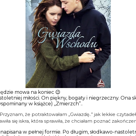
będzie mowa na koniec 😉
toletniej miłości. On piękny, bogaty i niegrzeczny. Ona s
pominany w książce) „Zmierzch”..
. Przyznam, że potraktowałam „Gwiazdę..” jak lekkie czytade
awiła się iskra, która sprawiła, że chciałam poznać zakończ
apisana w pełnej formie. Po długim, słodkawo-nastoletni