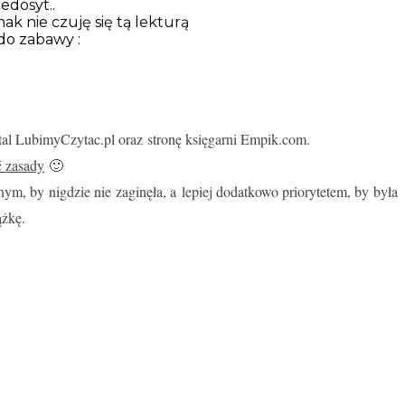
edosyt..
ak nie czuję się tą lekturą
do zabawy :
rtal LubimyCzytac.pl oraz stronę księgarni Empik.com.
ć zasady
🙂
conym, by nigdzie nie zaginęła, a lepiej dodatkowo priorytetem, by była
ążkę.