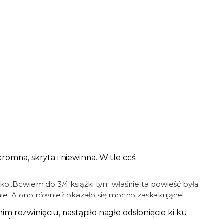
kromna, skryta i niewinna. W tle coś
łko..Bowiem do 3/4 książki tym właśnie ta powieść była.
enie. A ono również okazało się mocno zaskakujące!
m rozwinięciu, nastąpiło nagłe odsłonięcie kilku