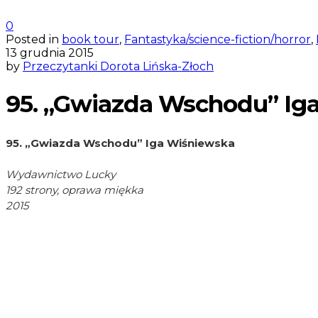
0
Posted in
book tour
,
Fantastyka/science-fiction/horror
,
13 grudnia 2015
by
Przeczytanki Dorota Lińska-Złoch
95. „Gwiazda Wschodu” Ig
95. „Gwiazda Wschodu” Iga Wiśniewska
Wydawnictwo Lucky
192 strony, oprawa miękka
2015