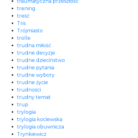
traumatyczna przeszłość
trening
treść
Tris
Trójmiasto
trolle
trudna miłość
trudne decyzje
trudne dzieciństwo
trudne pytania
trudne wybory
trudne życie
trudności
trudny temat
trup
trylogia
trylogia kociewska
trylogia obuwnicza
Trynkiewicz