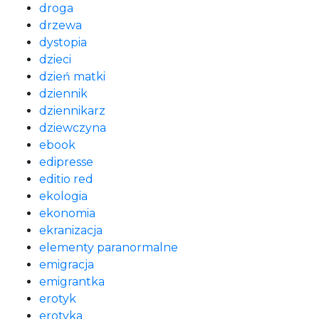
droga
drzewa
dystopia
dzieci
dzień matki
dziennik
dziennikarz
dziewczyna
ebook
edipresse
editio red
ekologia
ekonomia
ekranizacja
elementy paranormalne
emigracja
emigrantka
erotyk
erotyka