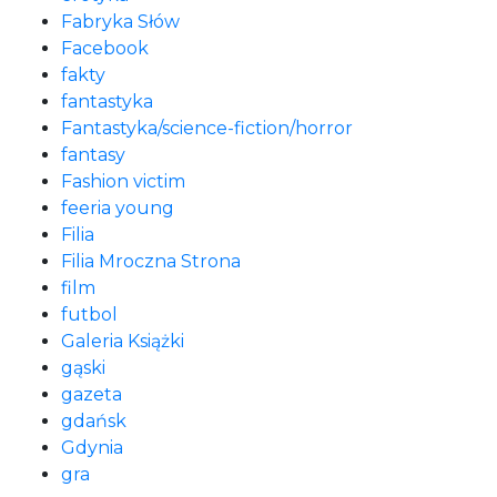
Fabryka Słów
Facebook
fakty
fantastyka
Fantastyka/science-fiction/horror
fantasy
Fashion victim
feeria young
Filia
Filia Mroczna Strona
film
futbol
Galeria Książki
gąski
gazeta
gdańsk
Gdynia
gra