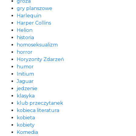
groza
gry planszowe
Harlequin
Harper Collins
Helion
historia
homoseksualizm
horror
Horyzonty Zdarzeń
humor
Initium
Jaguar
jedzenie
klasyka
klub przeczytanek
kobieca literatura
kobieta
kobiety
Komedia