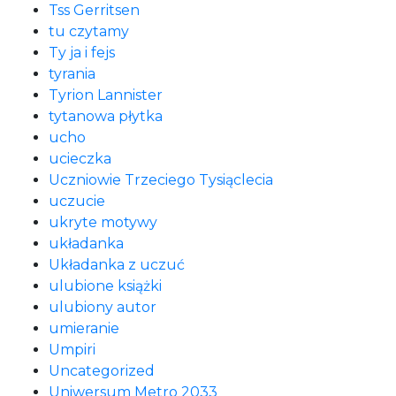
Tss Gerritsen
tu czytamy
Ty ja i fejs
tyrania
Tyrion Lannister
tytanowa płytka
ucho
ucieczka
Uczniowie Trzeciego Tysiąclecia
uczucie
ukryte motywy
układanka
Układanka z uczuć
ulubione książki
ulubiony autor
umieranie
Umpiri
Uncategorized
Uniwersum Metro 2033