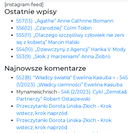
[instagram-feed]
Ostatnie wpisy
557(13). „Agathe” Anne Cathrine Bomann
556(12). „Czarodziej” Colm Toibin
555(11). „Dlaczego szczęśliwy człowiek nie żeni
się z kobietą” Marcin Halski
554(10). „Dziewczyny z Agencji” Hanka V. Mody
553(9). „Słoik z marzeniami” Anna Ziobro
Najnowsze komentarze
552(8). "Władcy światła" Ewelina Kasiuba ⋆
-
545
(1/2023). „Władcy ciemności” Ewelina Kasiuba
Mynameischrisch
-
546 (2/2023). Cykl „Zemsta&
Partnerzy” Robert Ostaszewski
Przeczytanki Dorota Lińska-Złoch
-
Krok
wstecz, krok naprzód.
Przeczytanki Dorota Lińska-Złoch
-
Krok
wstecz, krok naprzód.