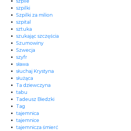
szpile
szpilki
Szpilki za milion
szpital
sztuka
szukając szczęścia
Szumowiny
Szwecja
szyfr
sława
słuchaj Krystyna
służąca
Ta dziewczyna
tabu
Tadeusz Biedzki
Tag
tajemnica
tajemnice
tajemnicza śmierć