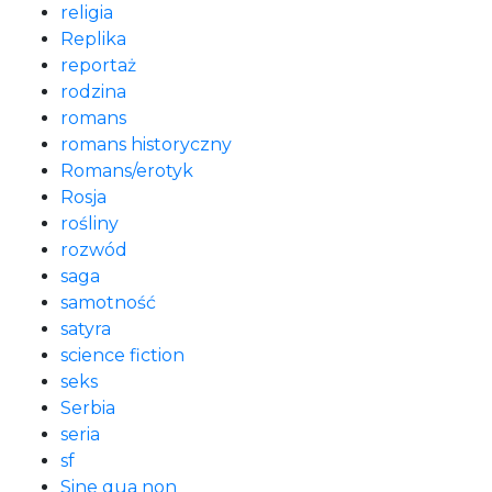
religia
Replika
reportaż
rodzina
romans
romans historyczny
Romans/erotyk
Rosja
rośliny
rozwód
saga
samotność
satyra
science fiction
seks
Serbia
seria
sf
Sine qua non