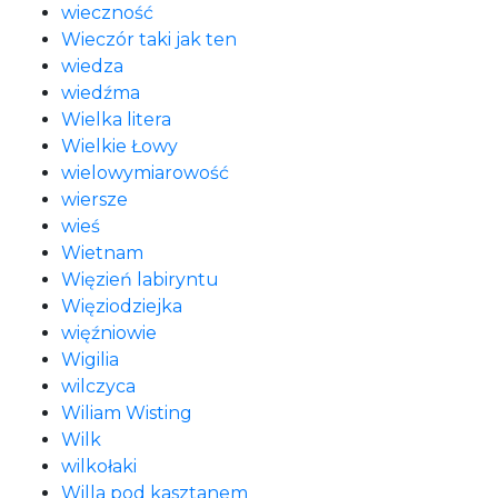
wieczność
Wieczór taki jak ten
wiedza
wiedźma
Wielka litera
Wielkie Łowy
wielowymiarowość
wiersze
wieś
Wietnam
Więzień labiryntu
Więziodziejka
więźniowie
Wigilia
wilczyca
Wiliam Wisting
Wilk
wilkołaki
Willa pod kasztanem