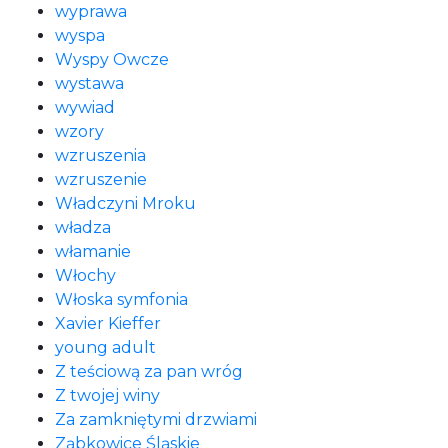
wyprawa
wyspa
Wyspy Owcze
wystawa
wywiad
wzory
wzruszenia
wzruszenie
Władczyni Mroku
władza
włamanie
Włochy
Włoska symfonia
Xavier Kieffer
young adult
Z teściową za pan wróg
Z twojej winy
Za zamkniętymi drzwiami
Ząbkowice Śląskie