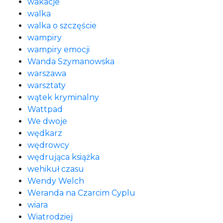
wakacje
walka
walka o szczęście
wampiry
wampiry emocji
Wanda Szymanowska
warszawa
warsztaty
wątek kryminalny
Wattpad
We dwoje
wędkarz
wędrowcy
wędrująca książka
wehikuł czasu
Wendy Welch
Weranda na Czarcim Cyplu
wiara
Wiatrodziej