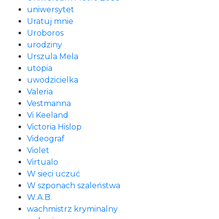
uniwersytet
Uratuj mnie
Uroboros
urodziny
Urszula Mela
utopia
uwodzicielka
Valeria
Vestmanna
Vi Keeland
Victoria Hislop
Videograf
Violet
Virtualo
W sieci uczuć
W szponach szaleństwa
W.A.B.
wachmistrz kryminalny