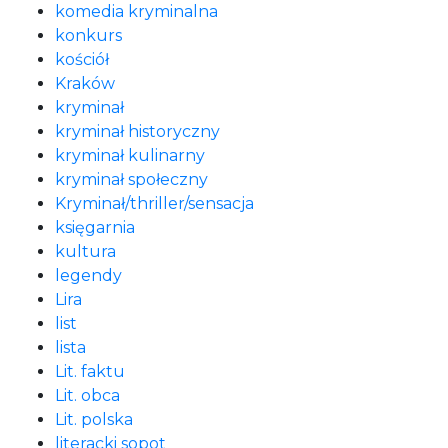
komedia kryminalna
konkurs
kościół
Kraków
kryminał
kryminał historyczny
kryminał kulinarny
kryminał społeczny
Kryminał/thriller/sensacja
księgarnia
kultura
legendy
Lira
list
lista
Lit. faktu
Lit. obca
Lit. polska
literacki sopot