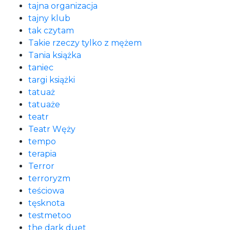
tajna organizacja
tajny klub
tak czytam
Takie rzeczy tylko z mężem
Tania książka
taniec
targi książki
tatuaż
tatuaże
teatr
Teatr Węży
tempo
terapia
Terror
terroryzm
teściowa
tęsknota
testmetoo
the dark duet