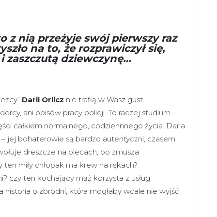
o z nią przeżyje swój pierwszy raz
yszło na to, że rozprawiczył się,
 i zaszczutą dziewczynę…
pieżcy”
Darii Orlicz
nie trafią w Wasz gust.
ercy, ani opisów pracy policji. To raczej studium
ęści całkiem normalnego, codziennnego życia. Daria
 – jej bohaterowie są bardzo autentyczni, czasem
wołuje dreszcze na plecach, bo zmusza
czy ten miły chłopak ma krew na rękach?
i? czy ten kochający mąż korzysta z usług
na historia o zbrodni, która mogłaby wcale nie wyjść