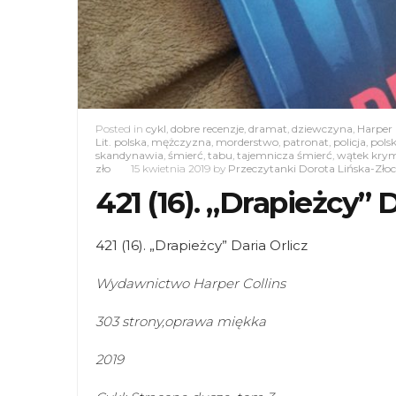
Posted in
cykl
,
dobre recenzje
,
dramat
,
dziewczyna
,
Harper 
Lit. polska
,
mężczyzna
,
morderstwo
,
patronat
,
policja
,
polsk
skandynawia
,
śmierć
,
tabu
,
tajemnicza śmierć
,
wątek krym
zło
15 kwietnia 2019
by
Przeczytanki Dorota Lińska-Zło
421 (16). „Drapieżcy”
421 (16). „Drapieżcy” Daria Orlicz
Wydawnictwo Harper Collins
303 strony,oprawa miękka
2019