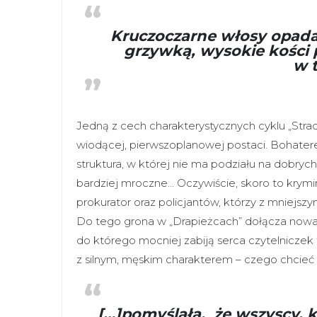
Kruczoczarne włosy opada
grzywką, wysokie kości 
w 
Jedną z cech charakterystycznych cyklu „Straco
wiodącej, pierwszoplanowej postaci. Bohater
struktura, w której nie ma podziału na dobrych
bardziej mroczne… Oczywiście, skoro to krymina
prokurator oraz policjantów, którzy z mniejsz
Do tego grona w „Drapieżcach” dołącza nowa p
do którego mocniej zabiją serca czytelniczek
z silnym, męskim charakterem – czego chcieć 
[…]pomyślała, że wszyscy, któ