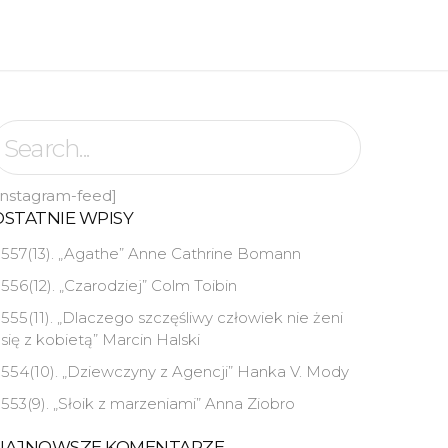
instagram-feed]
OSTATNIE WPISY
557(13). „Agathe” Anne Cathrine Bomann
556(12). „Czarodziej” Colm Toibin
555(11). „Dlaczego szczęśliwy człowiek nie żeni
się z kobietą” Marcin Halski
554(10). „Dziewczyny z Agencji” Hanka V. Mody
553(9). „Słoik z marzeniami” Anna Ziobro
NAJNOWSZE KOMENTARZE