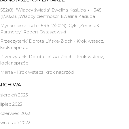
552(8). "Władcy światła" Ewelina Kasiuba ⋆
-
545
(1/2023). „Władcy ciemności” Ewelina Kasiuba
Mynameischrisch
-
546 (2/2023). Cykl „Zemsta&
Partnerzy” Robert Ostaszewski
Przeczytanki Dorota Lińska-Złoch
-
Krok wstecz,
krok naprzód.
Przeczytanki Dorota Lińska-Złoch
-
Krok wstecz,
krok naprzód.
Marta
-
Krok wstecz, krok naprzód.
ARCHIWA
sierpień 2023
lipiec 2023
czerwiec 2023
wrzesień 2022