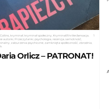
Collins
,
kryminał
,
kryminał społeczny
,
Kryminał/thriller/sensacja
,
1
ie autorki
,
Przeczytanki
,
psychologia
,
recenzja
,
samotność
,
inalny
,
zaburzenia psychiczne
,
zamknięta społeczność
,
zbrodnia
,
ch
 Daria Orlicz – PATRONAT!