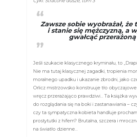
Cykl: Stracone dusze, tom 3
Zawsze sobie wyobrażał, że t
i stanie się mężczyzną, a w
gwałcąć przerażoną
Jeśli szukacie klasycznego kryminału, to „Dra
Nie ma tutaj klasycznej zagadki, tropienia mord
moralnego upadku i ukazanie zbrodni, jako cz
Orlicz mistrzowsko konstruuje tło obyczajowe
wręcz przerażająco prawdziwi… Ta książka wy
do rozglądania się na boki i zastanawiania – 
czy ta sympatyczna kobieta handluje procham
prostytutki z hifem? Brutalna, szczera i mrocz
na światło dzienne…