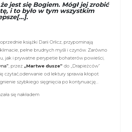
że jest się Bogiem. Mógł jej zrobić
otę, i to było w tym wszystkim
epsze[…].
przednie książki Darii Orlicz, przypominają
klimacie, pełne brudnych myśli i czynów. Zarówno
, jak i prywatne perypetie bohaterów powieści,
yna”
, przez
„Martwe dusze”
do „Drapieżców”
się czytać,oderwanie od lektury sprawia kłopot
gnienie szybkiego sięgnięcia po kontynuację…
azała się nakładem