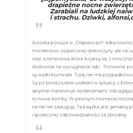
drapieżne nocne zwierzęta.
Zarabiali na ludzkiej nai
i strachu. Dziwki, alfonsi
Autorka porusza w „Drapieżcach” kilka równor
morderstwo oszpeconej dziewczyny, ale na u
oraz sutenerstwa, które kojarzą się z mrocznym
dosłownie na wyciągnięcie ręki… Ponownie p
są wątki kryminale. Tutaj nie ma przypadkowo
Są po prostu ludzie uwikłani w sytuacji, z któr
sprytnie manewruje wydarzeniami, odciągając
to nowe bomby. W pewnym momecie można naw
na nie nie zasługują. Ta książka jest genialn
i społecznej odpowiedzialności za zbrodnię.