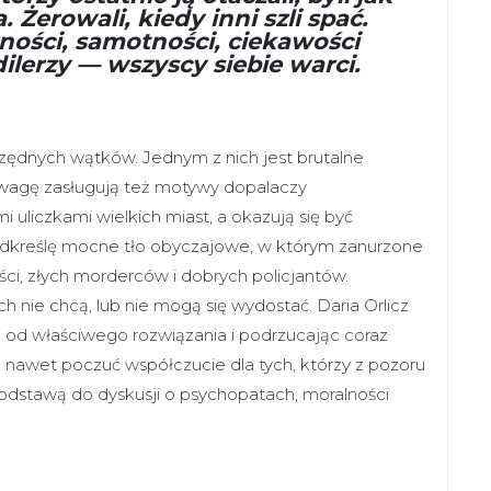
 Żerowali, kiedy inni szli spać.
wności, samotności, ciekawości
,dilerzy — wszyscy siebie warci.
zędnych wątków. Jednym z nich jest brutalne
wagę zasługują też motywy dopalaczy
i uliczkami wielkich miast, a okazują się być
odkreślę mocne tło obyczajowe, w którym zanurzone
ści, złych morderców i dobrych policjantów.
ych nie chcą, lub nie mogą się wydostać. Daria Orlicz
 od właściwego rozwiązania i podrzucając coraz
et poczuć współczucie dla tych, którzy z pozoru
ą podstawą do dyskusji o psychopatach, moralności