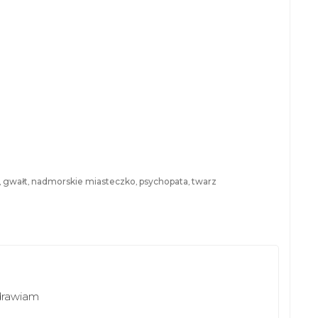
,
gwałt
,
nadmorskie miasteczko
,
psychopata
,
twarz
zdrawiam