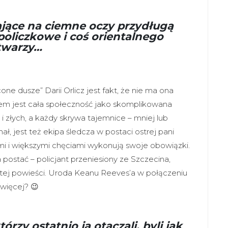
jące na ciemne oczy przydługą
policzkowe i coś orientalnego
twarzy…
ne dusze” Darii Orlicz jest fakt, że nie ma ona
em jest cała społeczność jako skomplikowana
 i złych, a każdy skrywa tajemnice – mniej lub
ł, jest też ekipa śledcza w postaci ostrej pani
ymi i większymi chęciami wykonują swoje obowiązki.
ostać – policjant przeniesiony ze Szczecina,
 tej powieści. Uroda Keanu Reeves’a w połączeniu
więcej? 😉
rzy ostatnio ją otaczali, byli jak