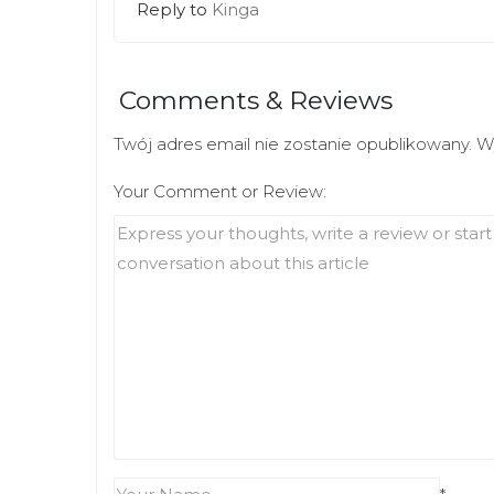
w
e
Reply to
Kinga
w
w
i
w
n
i
d
n
o
d
w
o
Comments & Reviews
)
w
)
Twój adres email nie zostanie opublikowany.
W
Your Comment or Review: