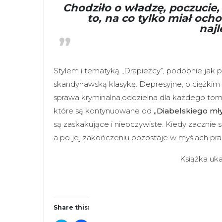
Chodziło o władzę, poczucie, 
to, na co tylko miał och
najl
Stylem i tematyką „Drapieżcy”, podobnie jak po
skandynawską klasykę. Depresyjne, o ciężkim 
sprawa kryminalna,oddzielna dla każdego tomu
które są kontynuowane od
„Diabelskiego mł
są zaskakujące i nieoczywiste. Kiedy zacznie 
a po jej zakończeniu pozostaje w myślach pra
Książka uk
Share this: