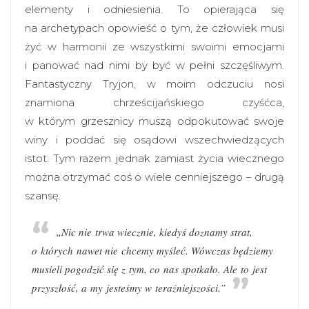
elementy i odniesienia. To opierająca się
na archetypach opowieść o tym, że człowiek musi
żyć w harmonii ze wszystkimi swoimi emocjami
i panować nad nimi by być w pełni szczęśliwym.
Fantastyczny Tryjon, w moim odczuciu nosi
znamiona chrześcijańskiego czyśćca,
w którym grzesznicy muszą odpokutować swoje
winy i poddać się osądowi wszechwiedzących
istot. Tym razem jednak zamiast życia wiecznego
można otrzymać coś o wiele cenniejszego – drugą
szansę.
„Nic nie trwa wiecznie, kiedyś doznamy strat,
o których nawet nie chcemy myśleć. Wówczas będziemy
musieli pogodzić się z tym, co nas spotkało. Ale to jest
przyszłość, a my jesteśmy w teraźniejszości.”