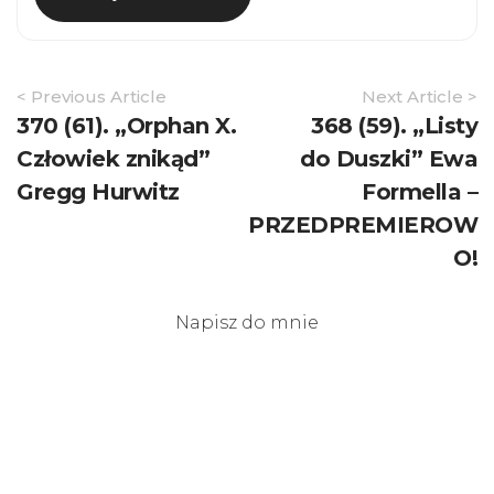
Article
< Previous Article
Next Article >
Navigation
370 (61). „Orphan X.
368 (59). „Listy
Człowiek znikąd”
do Duszki” Ewa
Gregg Hurwitz
Formella –
PRZEDPREMIEROW
O!
Napisz do mnie