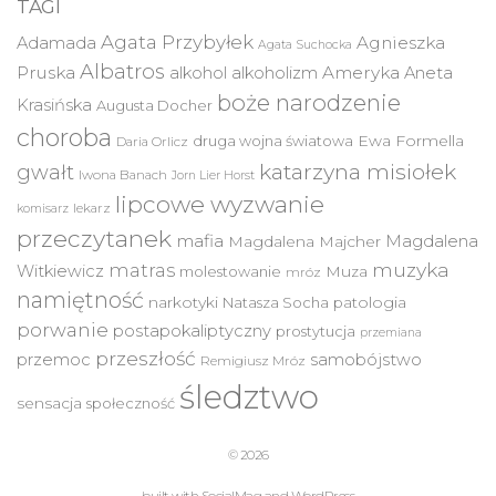
TAGI
Agata Przybyłek
Agnieszka
Adamada
Agata Suchocka
Albatros
Pruska
Ameryka
alkohol
alkoholizm
Aneta
boże narodzenie
Krasińska
Augusta Docher
choroba
druga wojna światowa
Ewa Formella
Daria Orlicz
katarzyna misiołek
gwałt
Iwona Banach
Jorn Lier Horst
lipcowe wyzwanie
lekarz
komisarz
przeczytanek
mafia
Magdalena
Magdalena Majcher
muzyka
matras
Witkiewicz
molestowanie
Muza
mróz
namiętność
narkotyki
Natasza Socha
patologia
porwanie
postapokaliptyczny
prostytucja
przemiana
przeszłość
przemoc
samobójstwo
Remigiusz Mróz
śledztwo
sensacja
społeczność
© 2026
built with
SocialMag
and
WordPress