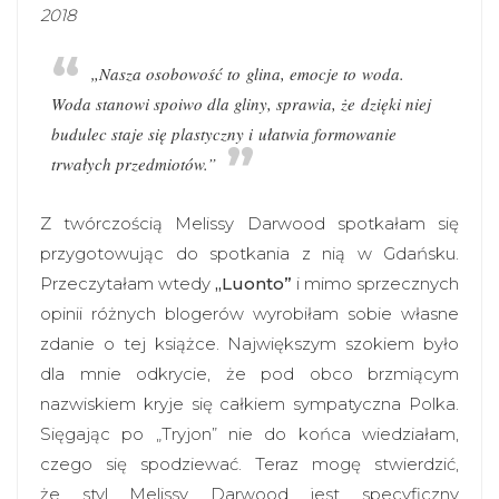
2018
„Nasza osobowość to glina, emocje to woda.
Woda stanowi spoiwo dla gliny, sprawia, że dzięki niej
budulec staje się plastyczny i ułatwia formowanie
trwałych przedmiotów.”
Z twórczością Melissy Darwood spotkałam się
przygotowując do spotkania z nią w Gdańsku.
Przeczytałam wtedy
„Luonto”
i mimo sprzecznych
opinii różnych blogerów wyrobiłam sobie własne
zdanie o tej książce. Największym szokiem było
dla mnie odkrycie, że pod obco brzmiącym
nazwiskiem kryje się całkiem sympatyczna Polka.
Sięgając po „Tryjon” nie do końca wiedziałam,
czego się spodziewać. Teraz mogę stwierdzić,
że styl Melissy Darwood jest specyficzny