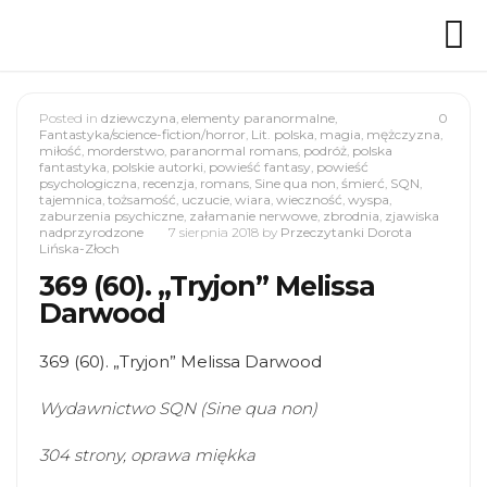
Posted in
dziewczyna
,
elementy paranormalne
,
0
Fantastyka/science-fiction/horror
,
Lit. polska
,
magia
,
mężczyzna
,
miłość
,
morderstwo
,
paranormal romans
,
podróż
,
polska
fantastyka
,
polskie autorki
,
powieść fantasy
,
powieść
psychologiczna
,
recenzja
,
romans
,
Sine qua non
,
śmierć
,
SQN
,
tajemnica
,
tożsamość
,
uczucie
,
wiara
,
wieczność
,
wyspa
,
zaburzenia psychiczne
,
załamanie nerwowe
,
zbrodnia
,
zjawiska
nadprzyrodzone
7 sierpnia 2018
by
Przeczytanki Dorota
Lińska-Złoch
369 (60). „Tryjon” Melissa
Darwood
369 (60). „Tryjon” Melissa Darwood
Wydawnictwo SQN (Sine qua non)
304 strony, oprawa miękka