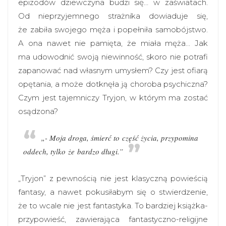
epizodów dziewczyna budzi się… w zaświatach.
Od nieprzyjemnego strażnika dowiaduje się,
że zabiła swojego męża i popełniła samobójstwo.
A ona nawet nie pamięta, że miała męża… Jak
ma udowodnić swoją niewinność, skoro nie potrafi
zapanować nad własnym umysłem? Czy jest ofiarą
opętania, a może dotknęła ją choroba psychiczna?
Czym jest tajemniczy Tryjon, w którym ma zostać
osądzona?
„- Moja droga, śmierć to część życia, przypomina
oddech, tylko że bardzo długi.”
„Tryjon” z pewnością nie jest klasyczną powieścią
fantasy, a nawet pokusiłabym się o stwierdzenie,
że to wcale nie jest fantastyka. To bardziej książka-
przypowieść, zawierająca fantastyczno-religijne