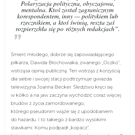
Polaryzacja polityczna, obyczajowa,
mentalna. Ktoś został zagranicznym
korespondentem, inny — politykiem lub
rzecznikiem, a ktoś świnią, reszta zaś
rozpierzchła się po różnych redakcjach”.
Śmierć młodego, dobrze się zapowiadającego
piłkarza, Dawida Błochowiaka, zwanego „Oczko”,
wstrząsa opinią publiczną. Ten wstrząs z korzyścią
dla siebie i swojej stacji podtrzymuje gwiazda
telewizyjna Joanna Becker. Śledztwo kręci się
w kółko a na jaw zaczyna wychodzić coraz więcej
brudów z życia zamordowanego,
którego pseudonim wiąże się z upodobaniem
do hazardu. I to takiego z bardzo wysokimi
stawkami. Komu podpadł „kopacz”,