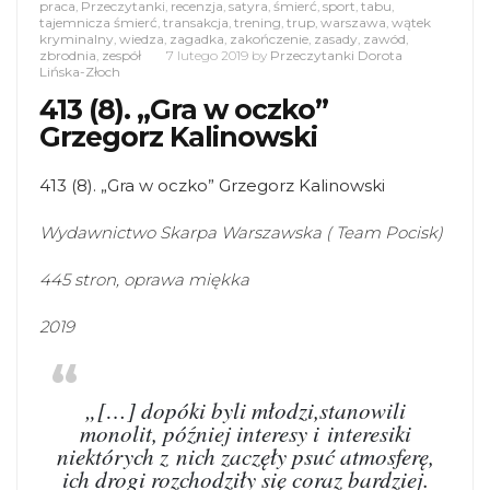
praca
,
Przeczytanki
,
recenzja
,
satyra
,
śmierć
,
sport
,
tabu
,
tajemnicza śmierć
,
transakcja
,
trening
,
trup
,
warszawa
,
wątek
kryminalny
,
wiedza
,
zagadka
,
zakończenie
,
zasady
,
zawód
,
zbrodnia
,
zespół
7 lutego 2019
by
Przeczytanki Dorota
Lińska-Złoch
413 (8). „Gra w oczko”
Grzegorz Kalinowski
413 (8). „Gra w oczko” Grzegorz Kalinowski
Wydawnictwo Skarpa Warszawska ( Team Pocisk)
445 stron, oprawa miękka
2019
„[…] dopóki byli młodzi,stanowili
monolit, później interesy i interesiki
niektórych z nich zaczęły psuć atmosferę,
ich drogi rozchodziły się coraz bardziej.