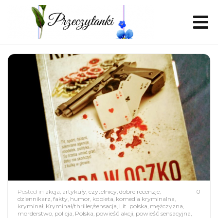
Posted in
akcja
,
artykuły
,
czytelnicy
,
dobre recenzje
,
0
dziennikarz
,
fakty
,
humor
,
kobieta
,
komedia kryminalna
,
kryminał
,
Kryminał/thriller/sensacja
,
Lit. polska
,
mężczyzna
,
morderstwo
,
policja
,
Polska
,
powieść akcji
,
powieść sensacyjna
,