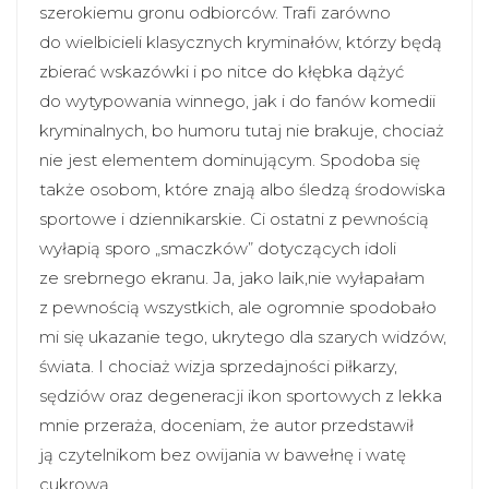
szerokiemu gronu odbiorców. Trafi zarówno
do wielbicieli klasycznych kryminałów, którzy będą
zbierać wskazówki i po nitce do kłębka dążyć
do wytypowania winnego, jak i do fanów komedii
kryminalnych, bo humoru tutaj nie brakuje, chociaż
nie jest elementem dominującym. Spodoba się
także osobom, które znają albo śledzą środowiska
sportowe i dziennikarskie. Ci ostatni z pewnością
wyłapią sporo „smaczków” dotyczących idoli
ze srebrnego ekranu. Ja, jako laik,nie wyłapałam
z pewnością wszystkich, ale ogromnie spodobało
mi się ukazanie tego, ukrytego dla szarych widzów,
świata. I chociaż wizja sprzedajności piłkarzy,
sędziów oraz degeneracji ikon sportowych z lekka
mnie przeraża, doceniam, że autor przedstawił
ją czytelnikom bez owijania w bawełnę i watę
cukrową.