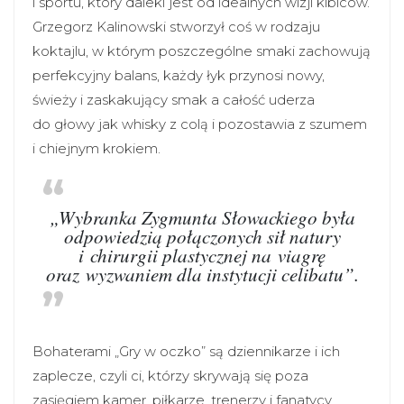
i sportu, który daleki jest od idealnych wizji kibiców.
Grzegorz Kalinowski stworzył coś w rodzaju
koktajlu, w którym poszczególne smaki zachowują
perfekcyjny balans, każdy łyk przynosi nowy,
świeży i zaskakujący smak a całość uderza
do głowy jak whisky z colą i pozostawia z szumem
i chiejnym krokiem.
„Wybranka Zygmunta Słowackiego była
odpowiedzią połączonych sił natury
i chirurgii plastycznej na viagrę
oraz wyzwaniem dla instytucji celibatu”.
Bohaterami „Gry w oczko” są dziennikarze i ich
zaplecze, czyli ci, którzy skrywają się poza
zasięgiem kamer, piłkarze, trenerzy i fanatycy