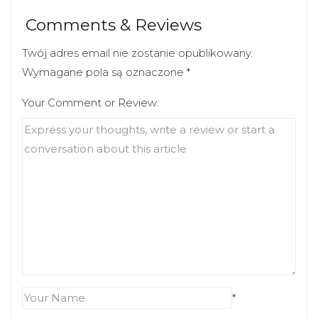
(
k
O
(
Comments & Reviews
p
O
e
p
n
e
s
n
Twój adres email nie zostanie opublikowany.
i
s
n
i
Wymagane pola są oznaczone
*
n
n
e
n
Your Comment or Review:
w
e
w
w
i
w
n
i
d
n
o
d
w
o
)
w
)
*