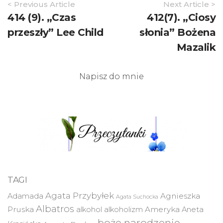
Article
< Previous Article
Next Article >
Navigation
414 (9). „Czas
412(7). „Ciosy
przeszły” Lee Child
słonia” Bożena
Mazalik
Napisz do mnie
TAGI
Agata Przybyłek
Agnieszka
Adamada
Agata Suchocka
Albatros
Pruska
Ameryka
alkohol
alkoholizm
Aneta
boże narodzenie