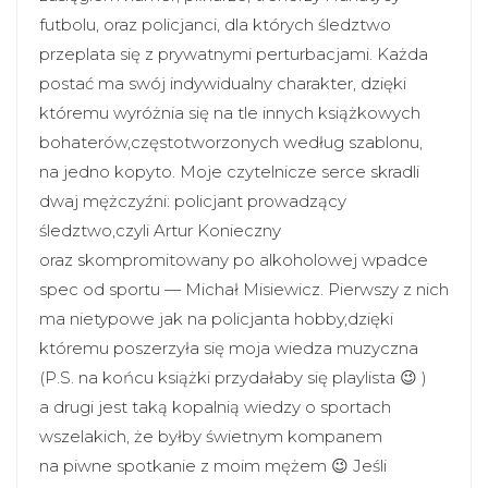
futbolu, oraz policjanci, dla których śledztwo
przeplata się z prywatnymi perturbacjami. Każda
postać ma swój indywidualny charakter, dzięki
któremu wyróżnia się na tle innych książkowych
bohaterów,częstotworzonych według szablonu,
na jedno kopyto. Moje czytelnicze serce skradli
dwaj mężczyźni: policjant prowadzący
śledztwo,czyli Artur Konieczny
oraz skompromitowany po alkoholowej wpadce
spec od sportu — Michał Misiewicz. Pierwszy z nich
ma nietypowe jak na policjanta hobby,dzięki
któremu poszerzyła się moja wiedza muzyczna
(P.S. na końcu książki przydałaby się playlista 😉 )
a drugi jest taką kopalnią wiedzy o sportach
wszelakich, że byłby świetnym kompanem
na piwne spotkanie z moim mężem 😉 Jeśli