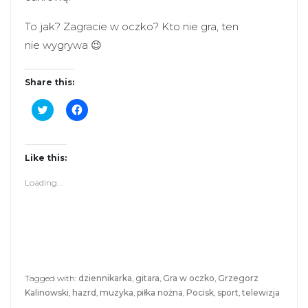
To jak? Zagracie w oczko? Kto nie gra, ten
nie wygrywa 😉
Share this:
C
C
l
l
i
i
c
c
k
k
t
t
Like this:
o
o
s
s
Loading...
h
h
a
a
r
r
e
e
o
o
n
n
T
F
w
a
i
c
t
e
Tagged with:
dziennikarka
,
gitara
,
Gra w oczko
,
Grzegorz
t
b
Kalinowski
,
hazrd
,
muzyka
,
piłka nożna
,
Pocisk
,
sport
,
telewizja
e
o
r
o