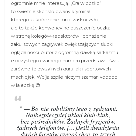
ogromnie mnie interesują. „Gra w oczko”
to świetnie skonstruowany kryminał,
którego zakończenie mnie zaskoczyło,
ale to także konwencyjne puszczenie oczka
w stronę kolegów-redaktorów i obnażenie
zakulisowych zagrywek zwiększających słupki
oglądalności. Autor z ogromną dawką sarkazmu
i soczystego czarnego humoru przedstawia świat
zarówno telewizyjnych guru jak i sportowych
machlojek. Wbija szpile niczym szaman voodoo
w laleczkę 😉
” — Bo nie robiliśmy tego z sędziami.
Najbezpieczniej układ klub-klub,
bez pośredników. Żadnych fryzjerów,
żadnych telefonów. […]Jeśli dwudziestu
dwóch facetów czegoś chce, to trzech