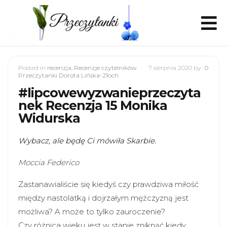
Posted in
recenzja
,
Recenzje czytelników
7 sierpnia 2020
by
0
Przeczytanki Dorota Lińska-Złoch
#lipcowewyzwanieprzeczyta
nek Recenzja 15 Monika
Widurska
Wybacz, ale będę Ci mówiła Skarbie.
Moccia Federico
Zastanawialiście się kiedyś czy prawdziwa miłość
między nastolatką i dojrzałym mężczyzną jest
możliwa? A może to tylko zauroczenie?
Czy różnica wieku jest w stanie zniknąć kiedy