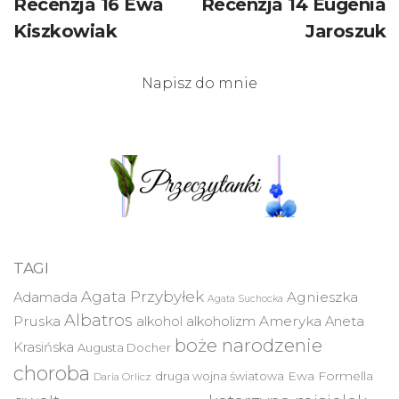
Recenzja 16 Ewa
Recenzja 14 Eugenia
Kiszkowiak
Jaroszuk
Napisz do mnie
TAGI
Agata Przybyłek
Agnieszka
Adamada
Agata Suchocka
Albatros
Pruska
Ameryka
alkohol
alkoholizm
Aneta
boże narodzenie
Krasińska
Augusta Docher
choroba
druga wojna światowa
Ewa Formella
Daria Orlicz