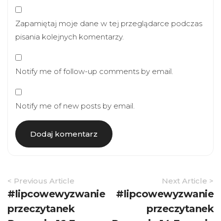
Zapamiętaj moje dane w tej przeglądarce podczas
pisania kolejnych komentarzy.
Notify me of follow-up comments by email.
Notify me of new posts by email.
Article
< Previous Article
Next Article >
Navigation
#lipcowewyzwanie
#lipcowewyzwanie
przeczytanek
przeczytanek