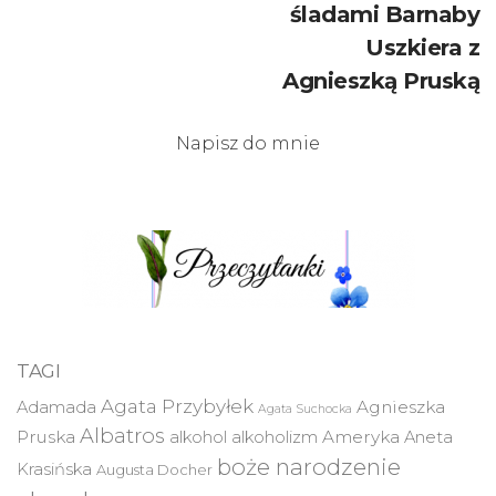
śladami Barnaby
Uszkiera z
Agnieszką Pruską
Napisz do mnie
TAGI
Agata Przybyłek
Agnieszka
Adamada
Agata Suchocka
Albatros
Pruska
Ameryka
alkohol
alkoholizm
Aneta
boże narodzenie
Krasińska
Augusta Docher