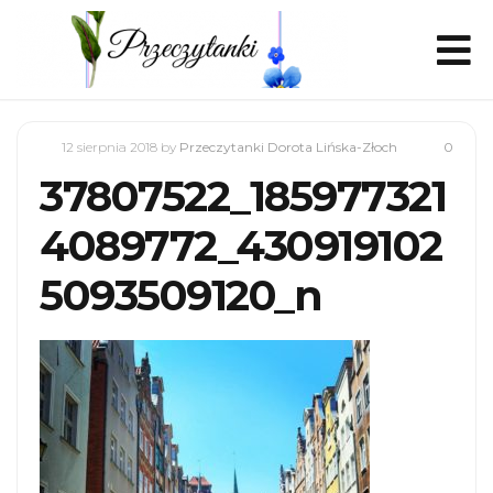
12 sierpnia 2018
by
Przeczytanki Dorota Lińska-Złoch
0
37807522_185977321
4089772_430919102
5093509120_n