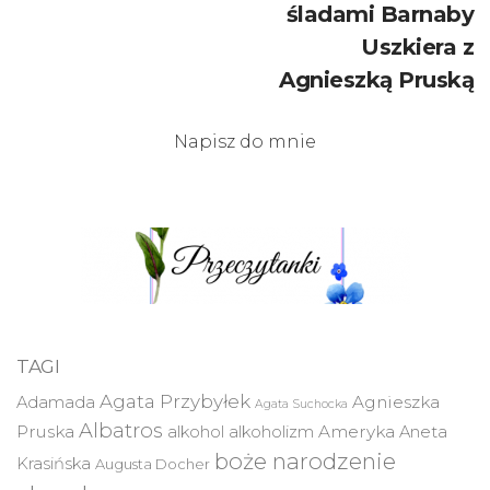
śladami Barnaby
Uszkiera z
Agnieszką Pruską
Napisz do mnie
TAGI
Agata Przybyłek
Agnieszka
Adamada
Agata Suchocka
Albatros
Pruska
Ameryka
alkohol
alkoholizm
Aneta
boże narodzenie
Krasińska
Augusta Docher