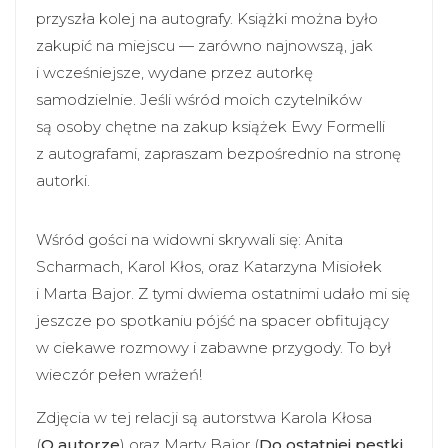
przyszła kolej na autografy. Książki można było
zakupić na miejscu — zarówno najnowszą, jak
i wcześniejsze, wydane przez autorkę
samodzielnie. Jeśli wśród moich czytelników
są osoby chętne na zakup książek Ewy Formelli
z autografami, zapraszam bezpośrednio na stronę
autorki.
Wśród gości na widowni skrywali się: Anita
Scharmach, Karol Kłos, oraz Katarzyna Misiołek
i Marta Bajor. Z tymi dwiema ostatnimi udało mi się
jeszcze po spotkaniu pójść na spacer obfitujący
w ciekawe rozmowy i zabawne przygody. To był
wieczór pełen wrażeń!
Zdjęcia w tej relacji są autorstwa Karola Kłosa
(
O autorze
) oraz Marty Bajor (
Do ostatniej pestki