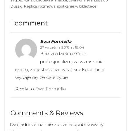
Tagged with:
biblioteka Mariacka
,
Ewa Formella
,
Listy do
t
b
Duszki
,
Replika
,
rozmowa
,
spotkanie w bibliotece
e
o
r
o
(
k
O
(
1 comment
p
O
e
p
n
e
s
n
i
s
Ewa Formella
n
i
n
27 września 2018 at 18:04
n
e
n
Bardzo dziękuję Ci za…
w
e
w
w
profesjonalizm, za wzruszenia
i
w
n
i
i za to, że jesteś Znamy się krótko, a mnie
d
n
o
d
wydaje się, że całe życie
w
o
)
w
)
Reply to
Ewa Formella
Comments & Reviews
Twój adres email nie zostanie opublikowany.