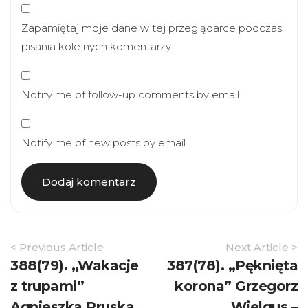
Zapamiętaj moje dane w tej przeglądarce podczas
pisania kolejnych komentarzy.
Notify me of follow-up comments by email.
Notify me of new posts by email.
Article
< Previous Article
Next Article >
Navigation
388(79). „Wakacje
387(78). „Pęknięta
z trupami”
korona” Grzegorz
Agnieszka Pruska
Wielgus –