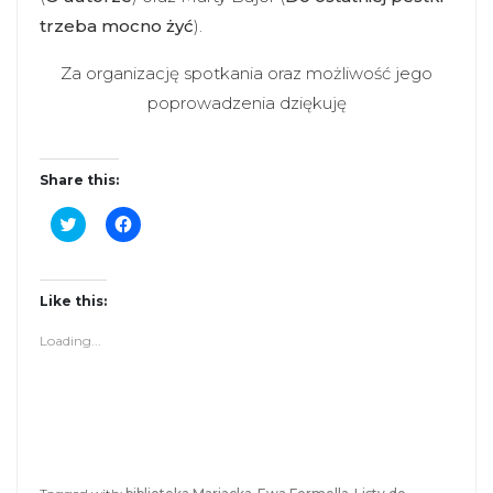
trzeba mocno żyć
).
Za organizację spotkania oraz możliwość jego
poprowadzenia dziękuję
Share this:
C
C
l
l
i
i
c
c
k
k
t
t
Like this:
o
o
s
s
Loading...
h
h
a
a
r
r
e
e
o
o
n
n
T
F
w
a
i
c
t
e