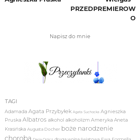
PRZEDPREMIEROW
O
Napisz do mnie
TAGI
Agata Przybyłek
Agnieszka
Adamada
Agata Suchocka
Albatros
Pruska
Ameryka
alkohol
alkoholizm
Aneta
boże narodzenie
Krasińska
Augusta Docher
choroba
druga wojna światowa
Ewa Formella
Daria Orlicz