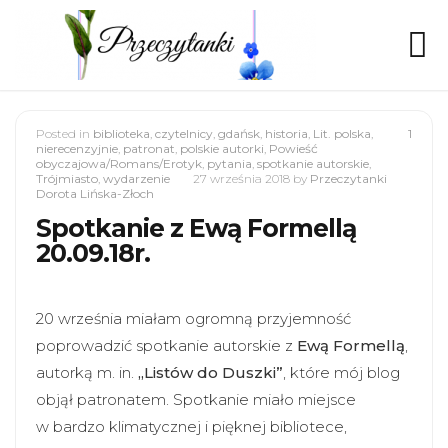
Posted in
biblioteka
,
czytelnicy
,
gdańsk
,
historia
,
Lit. polska
,
1
nierecenzyjnie
,
patronat
,
polskie autorki
,
Powieść
obyczajowa/Romans/Erotyk
,
pytania
,
spotkanie autorskie
,
Trójmiasto
,
wydarzenie
27 września 2018
by
Przeczytanki
Dorota Lińska-Złoch
Spotkanie z Ewą Formellą
20.09.18r.
20 września miałam ogromną przyjemność
poprowadzić spotkanie autorskie z
Ewą Formellą
,
autorką m. in.
„Listów do Duszki”
, które mój blog
objął patronatem. Spotkanie miało miejsce
w bardzo klimatycznej i pięknej bibliotece,