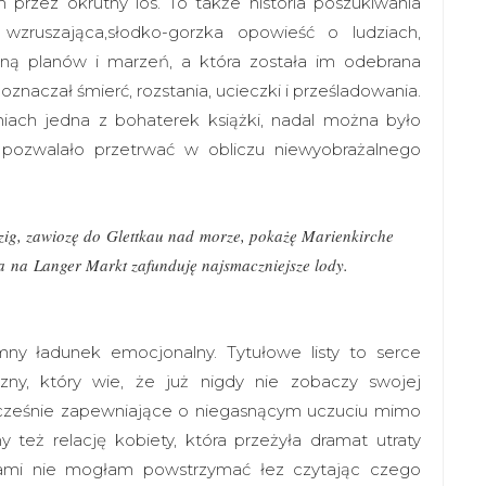
 przez okrutny los. To także historia poszukiwania
 wzruszająca,słodko-gorzka opowieść o ludziach,
ełną planów i marzeń, a która została im odebrana
naczał śmierć, rozstania, ucieczki i prześladowania.
iach jedna z bohaterek książki, nadal można było
 pozwalało przetrwać w obliczu niewyobrażalnego
zig, zawiozę do Glettkau nad morze, pokażę Marienkirche
a na Langer Markt zafunduję najsmaczniejsze lody.
mny ładunek emocjonalny. Tytułowe listy to serce
ny, który wie, że już nigdy nie zobaczy swojej
ocześnie zapewniające o niegasnącym uczuciu mimo
 też relację kobiety, która przeżyła dramat utraty
tami nie mogłam powstrzymać łez czytając czego