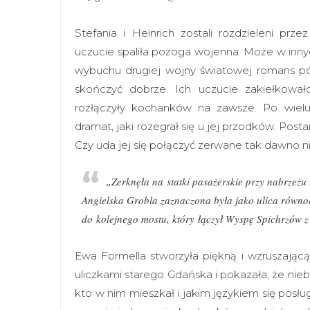
Stefania i Heinrich zostali rozdzieleni prz
uczucie spaliła pożoga wojenna. Może w innyc
wybuchu drugiej wojny światowej romans p
skończyć dobrze. Ich uczucie zakiełkowa
rozłączyły kochanków na zawsze. Po wiel
dramat, jaki rozegrał się u jej przodków. Post
Czy uda jej się połączyć zerwane tak dawno 
„Zerknęła na statki pasażerskie przy nabrzeżu 
Angielska Grobla zaznaczona była jako ulica równol
do kolejnego mostu, który łączył Wyspę Spichrzów 
Ewa Formella stworzyła piękną i wzruszającą
uliczkami starego Gdańska i pokazała, że nie
kto w nim mieszkał i jakim językiem się posłu