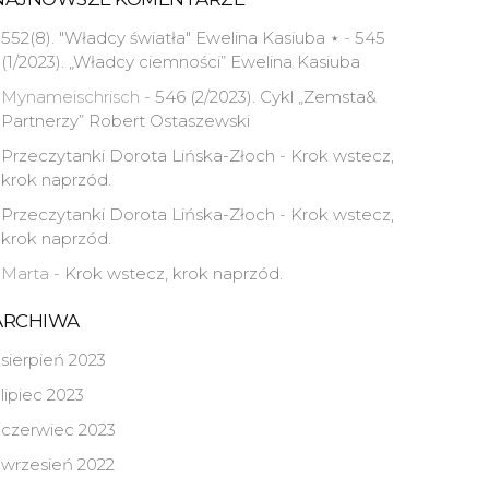
552(8). "Władcy światła" Ewelina Kasiuba ⋆
-
545
(1/2023). „Władcy ciemności” Ewelina Kasiuba
Mynameischrisch
-
546 (2/2023). Cykl „Zemsta&
Partnerzy” Robert Ostaszewski
Przeczytanki Dorota Lińska-Złoch
-
Krok wstecz,
krok naprzód.
Przeczytanki Dorota Lińska-Złoch
-
Krok wstecz,
krok naprzód.
Marta
-
Krok wstecz, krok naprzód.
ARCHIWA
sierpień 2023
lipiec 2023
czerwiec 2023
wrzesień 2022