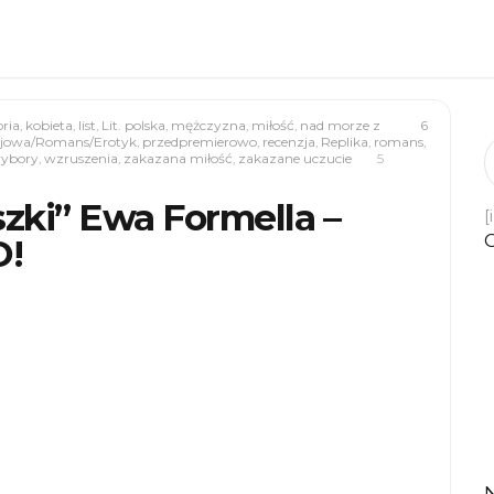
oria
,
kobieta
,
list
,
Lit. polska
,
mężczyzna
,
miłość
,
nad morze z
6
ajowa/Romans/Erotyk
,
przedpremierowo
,
recenzja
,
Replika
,
romans
,
ybory
,
wzruszenia
,
zakazana miłość
,
zakazane uczucie
5
szki” Ewa Formella –
[
!