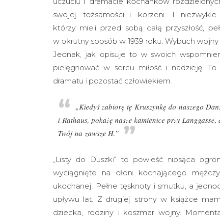
uczuciu i dramacie kochanków rozdzielonych
swojej tożsamości i korzeni. I niezwykle
którzy mieli przed sobą całą przyszłość, p
w okrutny sposób w 1939 roku. Wybuch wojny oz
Jednak, jak opisuje to w swoich wspomnien
pielęgnować w sercu miłość i nadzieję. To
dramatu i pozostać człowiekiem.
„Kiedyś zabiorę tę Kruszynkę do naszego Dan
i Rathaus, pokażę nasze kamienice przy Langgasse, 
Twój na zawsze H.”
„Listy do Duszki” to powieść niosąca ogro
wyciągnięte na dłoni kochającego mężczyz
ukochanej. Pełne tęsknoty i smutku, a jedn
upływu lat. Z drugiej strony w książce mamy
dziecka, rodziny i koszmar wojny. Momen