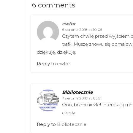
(
k
6 comments
O
(
p
O
e
p
n
e
s
n
ewfor
i
s
6 sierpnia 2018 at 10:05
n
i
n
Czytam chwilę przed wyjściem do
n
e
n
trafił. Muszę znowu się pomalow
w
e
w
w
dziękuję, dziękuję.
i
w
n
i
d
n
Reply to
ewfor
o
d
w
o
)
w
)
Bibliotecznie
7 sierpnia 2018 at 05:51
Ooo, brzmi nieźle! Interesują mni
ciepły
Reply to
Bibliotecznie