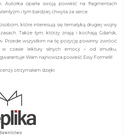
ili. Autorka oparła swoją powieść na fragmentach
 autentyzm i tym bardziej chwyta za serce.
sobom, które interesują się tematyką drugiej wojny
czasach. Także tym, którzy znają i kochają Gdańsk,
ów. Przede wszystkim na tę pozycję powinny zwrócić
w czasie lektury silnych emocji – od smutku,
ko gwarantuje Wam najnowsza powieść Ewy Formelli!
cenzji otrzymałam dzięki