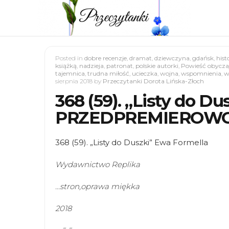
Posted in
dobre recenzje
,
dramat
,
dziewczyna
,
gdańsk
,
hist
książką
,
nadzieja
,
patronat
,
polskie autorki
,
Powieść obycz
tajemnica
,
trudna miłość
,
ucieczka
,
wojna
,
wspomnienia
,
w
sierpnia 2018
by
Przeczytanki Dorota Lińska-Złoch
368 (59). „Listy do Du
PRZEDPREMIEROWO
368 (59). „Listy do Duszki” Ewa Formella
Wydawnictwo Replika
…stron,oprawa miękka
2018