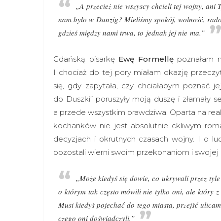
„A przecież nie wszyscy chcieli tej wojny, ani T
nam było w Danzig? Mieliśmy spokój, wolność, radoś
gdzieś między nami trwa, to jednak jej nie ma.”
Gdańską pisarkę
Ewę Formellę
poznałam na
I chociaż do tej pory miałam okazję przeczyt
się, gdy zapytała, czy chciałabym poznać jej
do Duszki” poruszyły moją duszę i złamały ser
a przede wszystkim prawdziwa. Oparta na rea
kochanków nie jest absolutnie ckliwym rom
decyzjach i okrutnych czasach wojny. I o lud
pozostali wierni swoim przekonaniom i swojej 
„Może kiedyś się dowie, co ukrywali przez tyl
o którym tak często mówili nie tylko oni, ale który
Musi kiedyś pojechać do tego miasta, przejść ulicam
czego oni doświadczyli.”