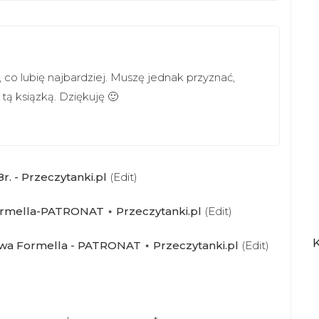
o, co lubię najbardziej. Muszę jednak przyznać,
tą ksiązką. Dziękuję 🙂
r. - Przeczytanki.pl
(Edit)
Formella-PATRONAT ⋆ Przeczytanki.pl
(Edit)
" Ewa Formella - PATRONAT ⋆ Przeczytanki.pl
(Edit)