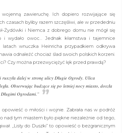
ez wojenną zawieruchę. Ich dopiero rozwijające się
h czasach byliby razem szczęśliwi, ale w przededniu
ół-Żydówki i Niemca z dobrego domu nie mógł się
ło i wydało owoc… Jednak kłamstwa i tajemnice
u latach wnuczka Heinricha przypadkiem odkrywa
anawia odnaleźć chociaż ślad swoich polskich korzeni.
nici? Czy można przezwyciężyć lęk przed prawdą?
i ruszyła dalej w stronę ulicy Długie Ogrody. Ulica
egła. Obserwując budzące się po letniej nocy miasto, doszła
z Długimi Ogrodami.”
 opowieść o miłości i wojnie. Zabrała nas w podróż
bo nad tym miastem było piękne niezależnie od tego,
giwał. „Listy do Duszki” to opowieść o bezgranicznym