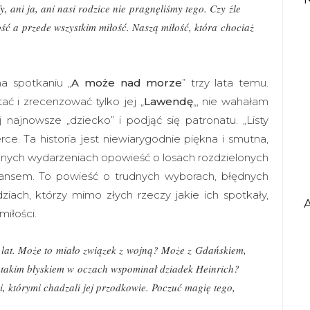
y, ani ja, ani nasi rodzice nie
pragnęliśmy tego. Czy źle
ć a przede wszystkim miłość. Naszą miłość, która chociaż
 spotkaniu „
A może nad morze
” trzy lata temu.
ać i zrecenzować tylko jej „
Lawendę
„, nie wahałam
 najnowsze „dziecko” i podjąć się patronatu. „Listy
ce. Ta historia jest niewiarygodnie piękna i smutna,
lnych wydarzeniach opowieść o losach rozdzielonych
ansem. To powieść o trudnych wyborach, błędnych
ziach, którzy mimo złych rzeczy jakie ich spotkały,
miłości.
e lat. Może to miało związek z wojną? Może z Gdańskiem,
 z takim błyskiem w oczach wspominał dziadek Heinrich?
i, którymi chadzali jej przodkowie. Poczuć magię tego,