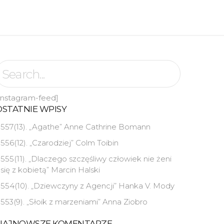
instagram-feed]
OSTATNIE WPISY
557(13). „Agathe” Anne Cathrine Bomann
556(12). „Czarodziej” Colm Toibin
555(11). „Dlaczego szczęśliwy człowiek nie żeni
się z kobietą” Marcin Halski
554(10). „Dziewczyny z Agencji” Hanka V. Mody
553(9). „Słoik z marzeniami” Anna Ziobro
NAJNOWSZE KOMENTARZE