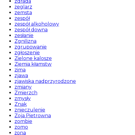
zdrada
żeglarz
zemsta
zespół
zespół alkoholowy
zespół downa
zesłanie
Zgnilizna
zgrupowanie
zgłoszenie
Zielone kalosze
Ziemia kłamstw
zima
zjawa
zjawiska nadprzyrodzone
zmiany
Zmierzch
zmysły
Znak
znieczulenie
Zoja Pietrowna
zombie
zomo
żona