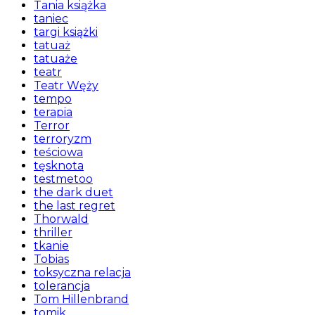
Tania książka
taniec
targi książki
tatuaż
tatuaże
teatr
Teatr Węży
tempo
terapia
Terror
terroryzm
teściowa
tęsknota
testmetoo
the dark duet
the last regret
Thorwald
thriller
tkanie
Tobias
toksyczna relacja
tolerancja
Tom Hillenbrand
tomik