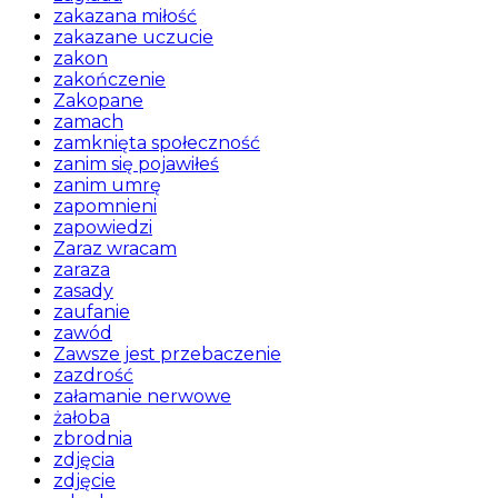
zakazana miłość
zakazane uczucie
zakon
zakończenie
Zakopane
zamach
zamknięta społeczność
zanim się pojawiłeś
zanim umrę
zapomnieni
zapowiedzi
Zaraz wracam
zaraza
zasady
zaufanie
zawód
Zawsze jest przebaczenie
zazdrość
załamanie nerwowe
żałoba
zbrodnia
zdjęcia
zdjęcie