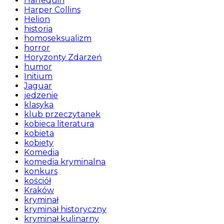
Harlequin
Harper Collins
Helion
historia
homoseksualizm
horror
Horyzonty Zdarzeń
humor
Initium
Jaguar
jedzenie
klasyka
klub przeczytanek
kobieca literatura
kobieta
kobiety
Komedia
komedia kryminalna
konkurs
kościół
Kraków
kryminał
kryminał historyczny
kryminał kulinarny