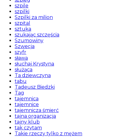
szpile
szpilki
Szpilki za milion
szpital
sztuka
szukając szczęścia
Szumowiny
Szwecja
szyfr
sława
słuchaj Krystyna
służąca
Ta dziewczyna
tabu
Tadeusz Biedzki
Tag
tajemnica
tajemnice
tajemnicza śmierć
tajna organizacja
tajny klub
tak czytam
Takie rzeczy tylko z mężem