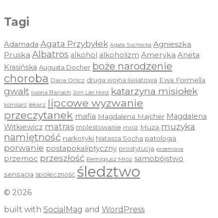
Tagi
Agata Przybyłek
Agnieszka
Adamada
Agata Suchocka
Albatros
Pruska
Ameryka
alkohol
alkoholizm
Aneta
boże narodzenie
Krasińska
Augusta Docher
choroba
druga wojna światowa
Ewa Formella
Daria Orlicz
katarzyna misiołek
gwałt
Iwona Banach
Jorn Lier Horst
lipcowe wyzwanie
lekarz
komisarz
przeczytanek
mafia
Magdalena
Magdalena Majcher
muzyka
matras
Witkiewicz
molestowanie
Muza
mróz
namiętność
narkotyki
Natasza Socha
patologia
porwanie
postapokaliptyczny
prostytucja
przemiana
przeszłość
przemoc
samobójstwo
Remigiusz Mróz
śledztwo
sensacja
społeczność
© 2026
built with
SocialMag
and
WordPress