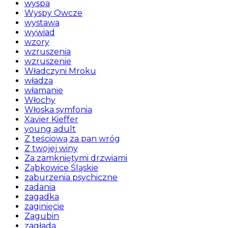
wyspa
Wyspy Owcze
wystawa
wywiad
wzory
wzruszenia
wzruszenie
Władczyni Mroku
władza
włamanie
Włochy
Włoska symfonia
Xavier Kieffer
young adult
Z teściową za pan wróg
Z twojej winy
Za zamkniętymi drzwiami
Ząbkowice Śląskie
zaburzenia psychiczne
zadania
zagadka
zaginięcie
Zagubin
zagłada