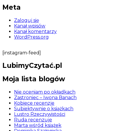
Meta
Zaloguj się
Kanał wpisów
Kanał komentarzy
WordPress.org
[instagram-feed]
LubimyCzytać.pl
Moja lista blogów
Nie oceniam po okładkach
Zastroniec – Iwona Banach
Kobiece recenzje
Subiektywnie o książkach
Lustro Rzeczywistości
Ruda recenzuje
Marta wśród książek
Dominika Szałomska