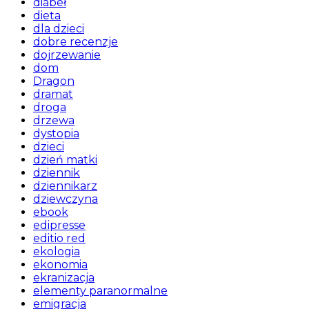
diabeł
dieta
dla dzieci
dobre recenzje
dojrzewanie
dom
Dragon
dramat
droga
drzewa
dystopia
dzieci
dzień matki
dziennik
dziennikarz
dziewczyna
ebook
edipresse
editio red
ekologia
ekonomia
ekranizacja
elementy paranormalne
emigracja