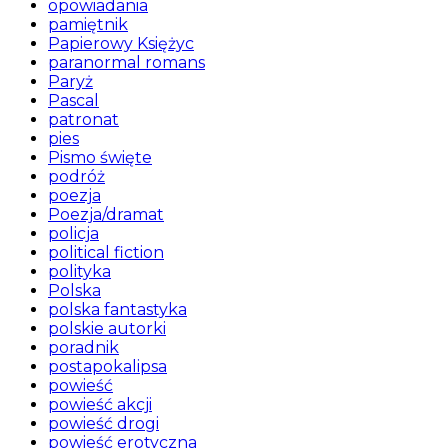
opowiadania
pamiętnik
Papierowy Księżyc
paranormal romans
Paryż
Pascal
patronat
pies
Pismo święte
podróż
poezja
Poezja/dramat
policja
political fiction
polityka
Polska
polska fantastyka
polskie autorki
poradnik
postapokalipsa
powieść
powieść akcji
powieść drogi
powieść erotyczna