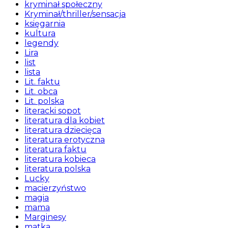
kryminał społeczny
Kryminał/thriller/sensacja
księgarnia
kultura
legendy
Lira
list
lista
Lit. faktu
Lit. obca
Lit. polska
literacki sopot
literatura dla kobiet
literatura dziecięca
literatura erotyczna
literatura faktu
literatura kobieca
literatura polska
Lucky
macierzyństwo
magia
mama
Marginesy
matka