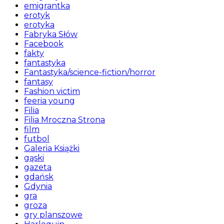
emigrantka
erotyk
erotyka
Fabryka Słów
Facebook
fakty
fantastyka
Fantastyka/science-fiction/horror
fantasy
Fashion victim
feeria young
Filia
Filia Mroczna Strona
film
futbol
Galeria Książki
gąski
gazeta
gdańsk
Gdynia
gra
groza
gry planszowe