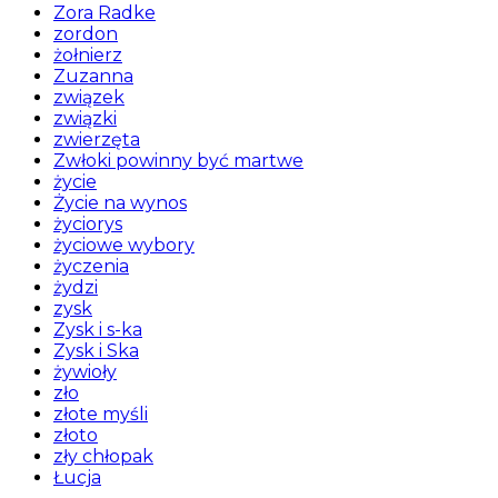
Zora Radke
zordon
żołnierz
Zuzanna
związek
związki
zwierzęta
Zwłoki powinny być martwe
życie
Życie na wynos
życiorys
życiowe wybory
życzenia
żydzi
zysk
Zysk i s-ka
Zysk i Ska
żywioły
zło
złote myśli
złoto
zły chłopak
Łucja