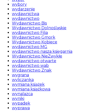
wybory
wydarzenie
wydawnictwa
wydawnictwo
Wydawnictwo Bis
Wydawnictwo Dolnośląskie
wydawnictwo Filia
Wydawnictwo Gmork
Wydawnictwo Kobiece
wydawnictwo MG
wydawnictwo nasza księgarnia
Wydawnictwo NieZwykłe
wydawnictwo otwarte
wydawnictwo wab
Wydawnictwo Znak
wygrana
wyliczanka
wymiana książek
wymiana książkowa
wynalazca
wyniki
wypadek
wyprawa