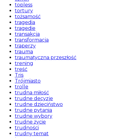
topless
tortury
tożsamość
tragedia
tragedie
transakcja
transformacja
traperzy
trauma
traumatyczna przeszłość
trening
treść
Tris
Trójmiasto
trolle
trudna miłość
trudne decyzje
trudne dzieciństwo
trudne pytania
trudne wybory
trudne życie
trudności
trudny temat