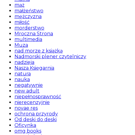
mąż
małżeństwo
mężczyzna
miłość
morderstwo
Mroczna Strona
multimedia
Muza
nad morze z książką
Nadmorski plener czytelniczy
nadzieja
Nasza Księgarnia
natura
nauka
negatywnie
new adult
niepełnosprawność
nierecenzyjnie
novae res
ochrona przyrody
Od deski do deski
Oficynka
omg books