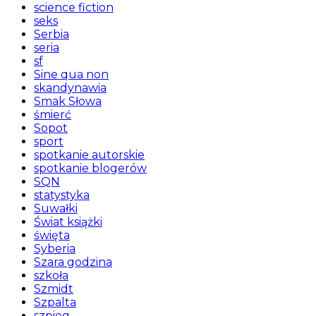
science fiction
seks
Serbia
seria
sf
Sine qua non
skandynawia
Smak Słowa
śmierć
Sopot
sport
spotkanie autorskie
spotkanie blogerów
SQN
statystyka
Suwałki
Świat książki
święta
Syberia
Szara godzina
szkoła
Szmidt
Szpalta
szpieg