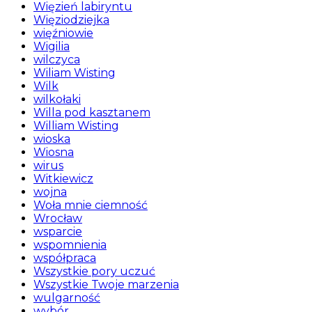
Więzień labiryntu
Więziodziejka
więźniowie
Wigilia
wilczyca
Wiliam Wisting
Wilk
wilkołaki
Willa pod kasztanem
William Wisting
wioska
Wiosna
wirus
Witkiewicz
wojna
Woła mnie ciemność
Wrocław
wsparcie
wspomnienia
współpraca
Wszystkie pory uczuć
Wszystkie Twoje marzenia
wulgarność
wybór