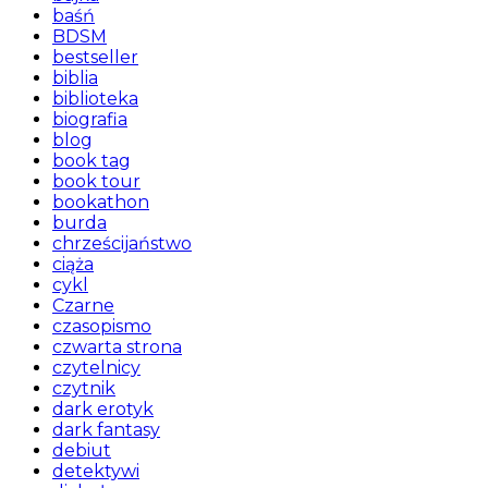
baśń
BDSM
bestseller
biblia
biblioteka
biografia
blog
book tag
book tour
bookathon
burda
chrześcijaństwo
ciąża
cykl
Czarne
czasopismo
czwarta strona
czytelnicy
czytnik
dark erotyk
dark fantasy
debiut
detektywi