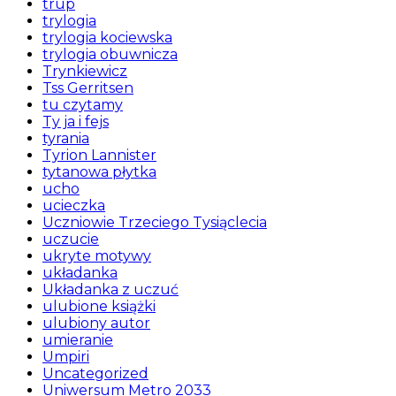
trup
trylogia
trylogia kociewska
trylogia obuwnicza
Trynkiewicz
Tss Gerritsen
tu czytamy
Ty ja i fejs
tyrania
Tyrion Lannister
tytanowa płytka
ucho
ucieczka
Uczniowie Trzeciego Tysiąclecia
uczucie
ukryte motywy
układanka
Układanka z uczuć
ulubione książki
ulubiony autor
umieranie
Umpiri
Uncategorized
Uniwersum Metro 2033