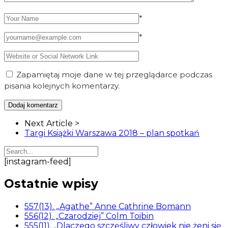
*
*
Zapamiętaj moje dane w tej przeglądarce podczas
pisania kolejnych komentarzy.
Article
Next Article >
Navigation
Targi Książki Warszawa 2018 – plan spotkań
[instagram-feed]
Ostatnie wpisy
557(13). „Agathe” Anne Cathrine Bomann
556(12). „Czarodziej” Colm Toibin
555(11). „Dlaczego szczęśliwy człowiek nie żeni się