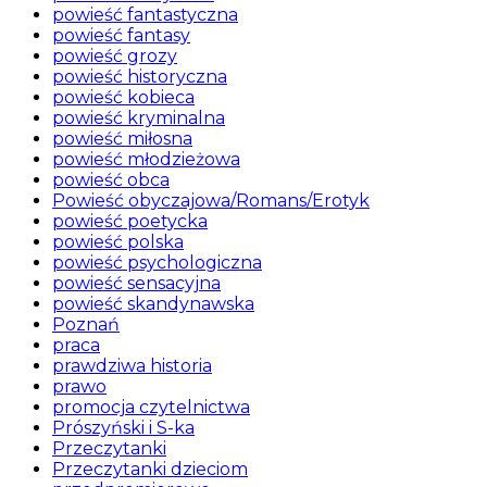
powieść fantastyczna
powieść fantasy
powieść grozy
powieść historyczna
powieść kobieca
powieść kryminalna
powieść miłosna
powieść młodzieżowa
powieść obca
Powieść obyczajowa/Romans/Erotyk
powieść poetycka
powieść polska
powieść psychologiczna
powieść sensacyjna
powieść skandynawska
Poznań
praca
prawdziwa historia
prawo
promocja czytelnictwa
Prószyński i S-ka
Przeczytanki
Przeczytanki dzieciom