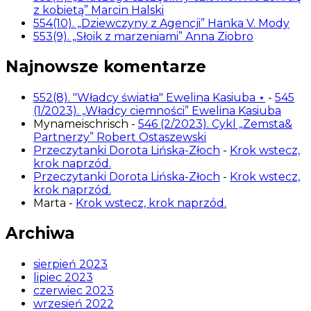
z kobietą” Marcin Halski
554(10). „Dziewczyny z Agencji” Hanka V. Mody
553(9). „Słoik z marzeniami” Anna Ziobro
Najnowsze komentarze
552(8). "Władcy światła" Ewelina Kasiuba ⋆
-
545
(1/2023). „Władcy ciemności” Ewelina Kasiuba
Mynameischrisch
-
546 (2/2023). Cykl „Zemsta&
Partnerzy” Robert Ostaszewski
Przeczytanki Dorota Lińska-Złoch
-
Krok wstecz,
krok naprzód.
Przeczytanki Dorota Lińska-Złoch
-
Krok wstecz,
krok naprzód.
Marta
-
Krok wstecz, krok naprzód.
Archiwa
sierpień 2023
lipiec 2023
czerwiec 2023
wrzesień 2022