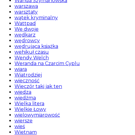
Wanda Szymanowska
warszawa
warsztaty
wątek kryminalny
Wattpad
We dwoje
wędkarz
wędrowcy
wędrująca książka
wehikuł czasu
Wendy Welch
Weranda na Czarcim Cyplu
wiara
Wiatrodziej
wieczność
Wieczór taki jak ten
wiedza
wiedźma
Wielka litera
Wielkie Łowy
wielowymiarowość
wiersze
wieś
Wietnam