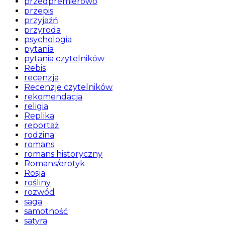
przedpremierowo
przepis
przyjaźń
przyroda
psychologia
pytania
pytania czytelników
Rebis
recenzja
Recenzje czytelników
rekomendacja
religia
Replika
reportaż
rodzina
romans
romans historyczny
Romans/erotyk
Rosja
rośliny
rozwód
saga
samotność
satyra