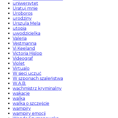
uniwersytet
Uratuj mnie
Uroboros
urodziny
Urszula Mela
utopia
uwodzicielka
Valeria
Vestmanna
Vi Keeland
Victoria Hislop
Videograf
Violet
Virtualo
W sieci uczuć
W szponach szaleństwa
W.A.B.
wachmistrz kryminalny
wakacje
walka
walka o szczęście
wampiry
wampiry emocji