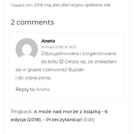
Tagged with:
2018
,
maj
,
plan
,
plan targów
,
spotkania
,
wtk
2 comments
Aneta
16 maja 2018 at 16:12
Zdyscyplinowana i zorganizowana
do bólu 🙂 Cieszę się, że znalazłam
się w grupie czerwonej! Buziaki
i do zobaczenia.
Reply to
Aneta
Pingback:
A może nad morze z książką - 6
edycja (2018). - Przeczytanki.pl
(Edit)