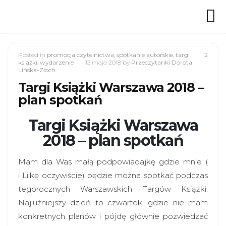
Posted in
promocja czytelnictwa
,
spotkanie autorskie
,
targi
2
książki
,
wydarzenie
13 maja 2018
by
Przeczytanki Dorota
Lińska-Złoch
Targi Książki Warszawa 2018 –
plan spotkań
Targi Książki Warszawa
2018 – plan spotkań
Mam dla Was małą podpowiadajkę gdzie mnie (
i Lilkę oczywiście) będzie można spotkać podczas
tegorocznych Warszawskich Targów Książki.
Najluźniejszy dzień to czwartek, gdzie nie mam
konkretnych planów i pójdę głównie pozwiedzać