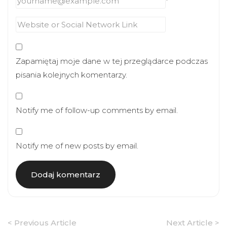
*
Zapamiętaj moje dane w tej przeglądarce podczas
pisania kolejnych komentarzy.
Notify me of follow-up comments by email.
Notify me of new posts by email.
Article
< Previous Article
Next Article >