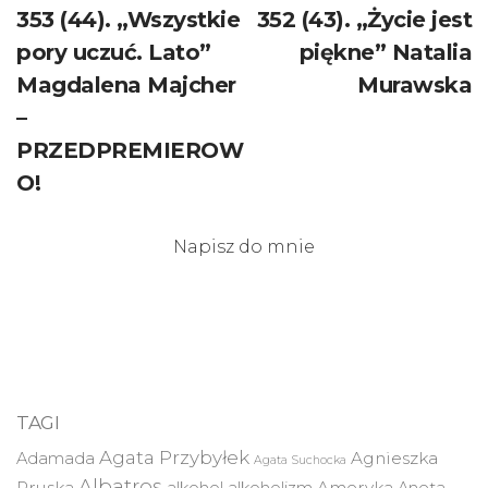
Navigation
353 (44). „Wszystkie
352 (43). „Życie jest
pory uczuć. Lato”
piękne” Natalia
Magdalena Majcher
Murawska
–
PRZEDPREMIEROW
O!
Napisz do mnie
TAGI
Agata Przybyłek
Agnieszka
Adamada
Agata Suchocka
Albatros
Pruska
Ameryka