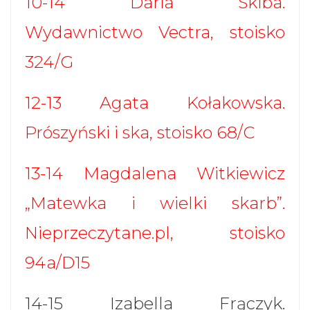
10-14 Daria Skiba.
Wydawnictwo Vectra, stoisko
324/G
12-13 Agata Kołakowska.
Prószyński i ska, stoisko 68/C
13-14 Magdalena Witkiewicz
„Matewka i wielki skarb”.
Nieprzeczytane.pl, stoisko
94a/D15
14-15 Izabella Frączyk.