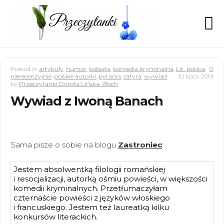
Posted in
artykuły
,
humor
,
kobieta
,
komedia kryminalna
,
Lit. polska
,
0
nierecenzyjnie
,
polskie autorki
,
pytania
,
satyra
,
wywiad
10 lipca 2019
by
Przeczytanki Dorota Lińska-Złoch
Wywiad z Iwoną Banach
Sama pisze o sobie na blogu
Zastroniec
:
Jestem absolwentką filologii romańskiej
i resocjalizacji, autorką ośmiu powieści, w większości
komedii kryminalnych. Przetłumaczyłam
czternaście powieści z języków włoskiego
i francuskiego. Jestem też laureatką kilku
konkursów literackich.