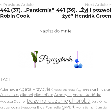
Article
< Previous Article
Next Article >
Navigation
442 (37). „Pandemia”
441 (36). „Żyj i pozwól
Robin Cook
żyć” Hendrik Groen
Napisz do mnie
TAGI
Agata Przybyłek
Agnieszka Pruska
Adamada
Agata Suchocka
Albatros
Ameryka
alkohol
alkoholizm
Aneta Krasińska
choroba
boże narodzenie
Augusta Docher
Daria Orlicz
gwałt
druga wojna światowa
Ewa Formella
Iwona Banach
Jorn Lier