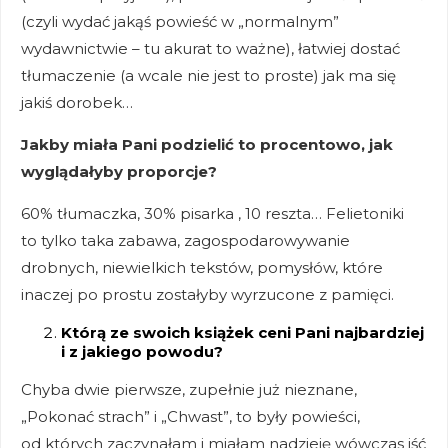
(czyli wydać jakąś powieść w „normalnym”
wydawnictwie – tu akurat to ważne), łatwiej dostać
tłumaczenie (a wcale nie jest to proste) jak ma się
jakiś dorobek…
Jakby miała Pani podzielić to procentowo, jak
wyglądałyby proporcje?
60% tłumaczka, 30% pisarka , 10 reszta… Felietoniki
to tylko taka zabawa, zagospodarowywanie
drobnych, niewielkich tekstów, pomysłów, które
inaczej po prostu zostałyby wyrzucone z pamięci.
Którą ze swoich książek ceni Pani najbardziej
i z jakiego powodu?
Chyba dwie pierwsze, zupełnie już nieznane,
„Pokonać strach” i „Chwast”, to były powieści,
od których zaczynałam i miałam nadzieję wówczas iść