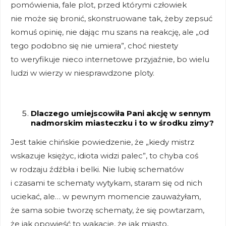
pomówienia, fale plot, przed którymi człowiek
nie może się bronić, skonstruowane tak, żeby zepsuć
komuś opinię, nie dając mu szans na reakcję, ale „od
tego podobno się nie umiera”, choć niestety
to weryfikuje nieco internetowe przyjaźnie, bo wielu
ludzi w wierzy w niesprawdzone ploty.
Dlaczego umiejscowiła Pani akcję w sennym
nadmorskim miasteczku i to w środku zimy?
Jest takie chińskie powiedzenie, że „kiedy mistrz
wskazuje księżyc, idiota widzi palec”, to chyba coś
w rodzaju źdźbła i belki. Nie lubię schematów
i czasami te schematy wytykam, staram się od nich
uciekać, ale… w pewnym momencie zauważyłam,
że sama sobie tworzę schematy, że się powtarzam,
że jak opowieść to wakacje, że jak miasto,