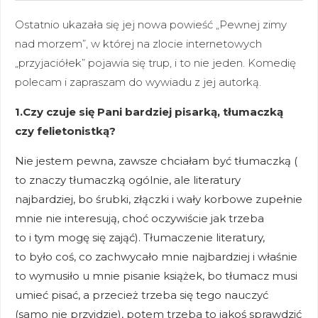
Ostatnio ukazała się jej nowa powieść „Pewnej zimy
nad morzem”, w której na zlocie internetowych
„przyjaciółek” pojawia się trup, i to nie jeden. Komedię
polecam i zapraszam do wywiadu z jej autorką.
1.Czy czuje się Pani bardziej pisarką, tłumaczką
czy felietonistką?
Nie jestem pewna, zawsze chciałam być tłumaczką (
to znaczy tłumaczką ogólnie, ale literatury
najbardziej, bo śrubki, złączki i wały korbowe zupełnie
mnie nie interesują, choć oczywiście jak trzeba
to i tym mogę się zająć). Tłumaczenie literatury,
to było coś, co zachwycało mnie najbardziej i właśnie
to wymusiło u mnie pisanie książek, bo tłumacz musi
umieć pisać, a przecież trzeba się tego nauczyć
(samo nie przyjdzie), potem trzeba to jakoś sprawdzić