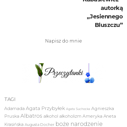
autorką
„Jesiennego
Bluszczu”
Napisz do mnie
TAGI
Agata Przybyłek
Agnieszka
Adamada
Agata Suchocka
Albatros
Pruska
Ameryka
alkohol
alkoholizm
Aneta
boże narodzenie
Krasińska
Augusta Docher