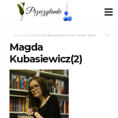
6 września 2018
by
Przeczytanki Dorota Lińska-Złoch
0
Magda
Kubasiewicz(2)